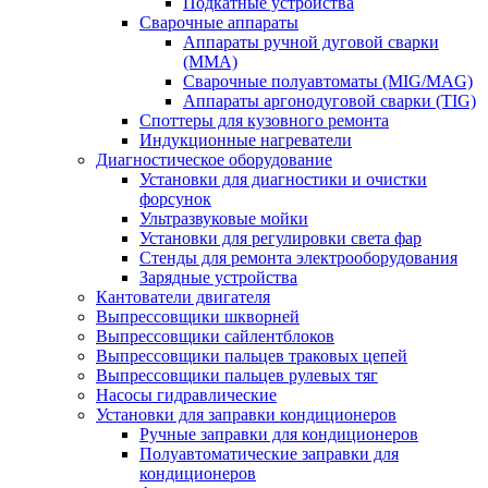
Подкатные устройства
Сварочные аппараты
Аппараты ручной дуговой сварки
(MMA)
Сварочные полуавтоматы (MIG/MAG)
Аппараты аргонодуговой сварки (TIG)
Споттеры для кузовного ремонта
Индукционные нагреватели
Диагностическое оборудование
Установки для диагностики и очистки
форсунок
Ультразвуковые мойки
Установки для регулировки света фар
Стенды для ремонта электрооборудования
Зарядные устройства
Кантователи двигателя
Выпрессовщики шкворней
Выпрессовщики сайлентблоков
Выпрессовщики пальцев траковых цепей
Выпрессовщики пальцев рулевых тяг
Насосы гидравлические
Установки для заправки кондиционеров
Ручные заправки для кондиционеров
Полуавтоматические заправки для
кондиционеров