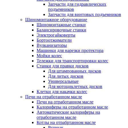
Запчасти для гидравлических
подъемников
Запчасти для винтовых подъемников
Шиномонтажное оборудование
Шиномонтажные станки
Балансировочные станки
Электрогайковерты
Бортоотжиматели
Вулканизаторы
Машинки для нарезки протектора
Мойки колес
Тележки для транспортировки колес
Станки для правки дисков
Для штампованных дисков
Для литых дисков
Универсальные
Для мотоциклетных дисков
Клетки для накачки колес
Печи на отработанном масле
Печи на отработанном масле
Калориферы на отработанном масле
Автоматические калориферы на
отработанном масле
Котлы на отрабртанном масле
Ручные