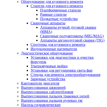
Оборудование для кузовного ремонта
Стапели для кузовного ремонта
Платформенные стапели
Рамные стапели
Подкатные устройства
Сварочные аппараты
Аппараты ручной дуговой сварки
(MMA)
Сварочные полуавтоматы (MIG/MAG)
Аппараты аргонодуговой сварки (TIG)
Споттеры для кузовного ремонта
Индукционные нагреватели
Диагностическое оборудование
Установки для диагностики и очистки
форсунок
Ультразвуковые мойки
Установки для регулировки света фар
Стенды для ремонта электрооборудования
Зарядные устройства
Кантователи двигателя
Выпрессовщики шкворней
Выпрессовщики сайлентблоков
Выпрессовщики пальцев траковых цепей
Выпрессовщики пальцев рулевых тяг
Насосы гидравлические