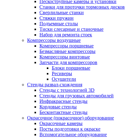
Пескоструйные камеры и установки
Станки для проточки тормозных дисков
Сверлильные станки
Стяжки пружин
Подъемные столы
Тиски слесарные и станочные
Набор для ремонта стоек
Компрессоры воздушные
Компрессоры поршневые
Безмасляные компрессоры
Компрессоры винтовые
Запчасти для компрессоров
Блоки поршневые
Ресиверы
Осушители
Стенды развал-схождения
Стенды с технологией 3D
Стенды для грузовых автомобилей
Инфракрасные стенды
Кордовые стенды
Бесконтактные стенды
Окрасочное (покрасочное) оборудование
Окрасочные камеры
Посты подготовки к окраске
Вспомогательное оборудование