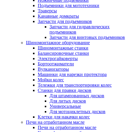
Ножничные подъемники
Подъемники для мототехники
Траверсы
Канавные домкраты
Запчасти для подъемников
Запчасти для гидравлических
подъемников
Запчасти для винтовых подъемников
Шиномонтажное оборудование
Шиномонтажные станки
Балансировочные станки
Электрогайковерты
Бортоотжиматели
Вулканизаторы
Машинки для нарезки протектора
Мойки колес
Тележки для транспортировки колес
Станки для правки дисков
Для штампованных дисков
Для литых дисков
Универсальные
Для мотоциклетных дисков
Клетки для накачки колес
Печи на отработанном масле
Печи на отработанном масле