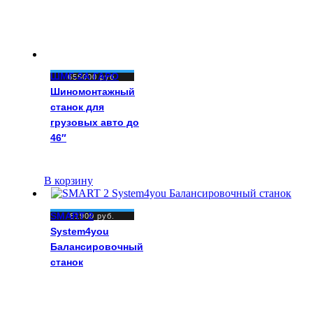
ШМГ-2А ГАРО
655000
руб.
Шиномонтажный
станок для
грузовых авто до
46″
В корзину
SMART 2
81900
руб.
System4you
Балансировочный
станок