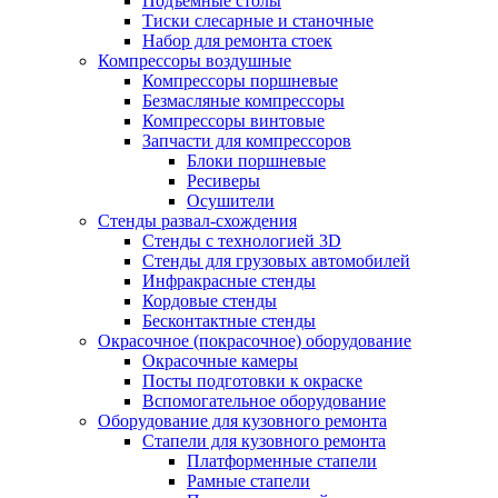
Подъемные столы
Тиски слесарные и станочные
Набор для ремонта стоек
Компрессоры воздушные
Компрессоры поршневые
Безмасляные компрессоры
Компрессоры винтовые
Запчасти для компрессоров
Блоки поршневые
Ресиверы
Осушители
Стенды развал-схождения
Стенды с технологией 3D
Стенды для грузовых автомобилей
Инфракрасные стенды
Кордовые стенды
Бесконтактные стенды
Окрасочное (покрасочное) оборудование
Окрасочные камеры
Посты подготовки к окраске
Вспомогательное оборудование
Оборудование для кузовного ремонта
Стапели для кузовного ремонта
Платформенные стапели
Рамные стапели