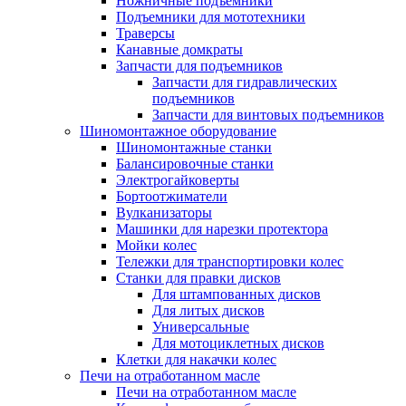
Ножничные подъемники
Подъемники для мототехники
Траверсы
Канавные домкраты
Запчасти для подъемников
Запчасти для гидравлических
подъемников
Запчасти для винтовых подъемников
Шиномонтажное оборудование
Шиномонтажные станки
Балансировочные станки
Электрогайковерты
Бортоотжиматели
Вулканизаторы
Машинки для нарезки протектора
Мойки колес
Тележки для транспортировки колес
Станки для правки дисков
Для штампованных дисков
Для литых дисков
Универсальные
Для мотоциклетных дисков
Клетки для накачки колес
Печи на отработанном масле
Печи на отработанном масле