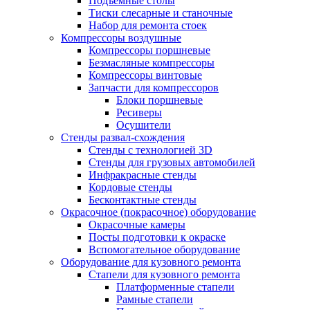
Подъемные столы
Тиски слесарные и станочные
Набор для ремонта стоек
Компрессоры воздушные
Компрессоры поршневые
Безмасляные компрессоры
Компрессоры винтовые
Запчасти для компрессоров
Блоки поршневые
Ресиверы
Осушители
Стенды развал-схождения
Стенды с технологией 3D
Стенды для грузовых автомобилей
Инфракрасные стенды
Кордовые стенды
Бесконтактные стенды
Окрасочное (покрасочное) оборудование
Окрасочные камеры
Посты подготовки к окраске
Вспомогательное оборудование
Оборудование для кузовного ремонта
Стапели для кузовного ремонта
Платформенные стапели
Рамные стапели