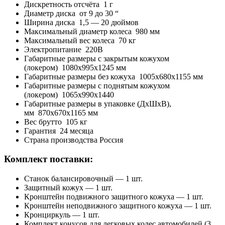
Дискретность отсчёта
1 г
Диаметр диска
от 9 до 30
“
Ширина диска
1,5 — 20 дюймов
Максимальный диаметр колеса
980
мм
Максимальный вес колеса
70 кг
Электропитание
220В
Габаритные размеры с закрытым кожухом
(локером)
1080х995х1245 мм
Габаритные размеры без кожуха
1005х680х1155 мм
Габаритные размеры с поднятым кожухом
(локером)
1065х990х1440
Габаритные размеры в упаковке (ДхШхВ),
мм
870х670х1165 мм
Вес брутто
105 кг
Гарантия
24 месяца
Страна производства Россия
Комплект поставки:
Станок балансировочный — 1 шт.
Защитный кожух — 1 шт.
Кронштейн подвижного защитного кожуха — 1 шт.
Кронштейн неподвижного защитного кожуха — 1 шт.
Кронциркуль — 1 шт.
Комплект конусов для легковых колес автомобилей (3