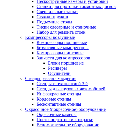
Пескоструйные камеры и установки
Станки для проточки тормозных дисков
Сверлильные станки
Стяжки пружин
Подъемные столы
Тиски слесарные и станочные
Набор для ремонта стоек
Компрессоры воздушные
Компрессоры поршневые
Безмасляные компрессоры
Компрессоры винтовые
Запчасти для компрессоров
Блоки поршневые
Ресиверы
Осушители
Стенды развал-схождения
Стенды с технологией 3D
Стенды для грузовых автомобилей
Инфракрасные стенды
Кордовые стенды
Бесконтактные стенды
Окрасочное (покрасочное) оборудование
Окрасочные камеры
Посты подготовки к окраске
Вспомогательное оборудование