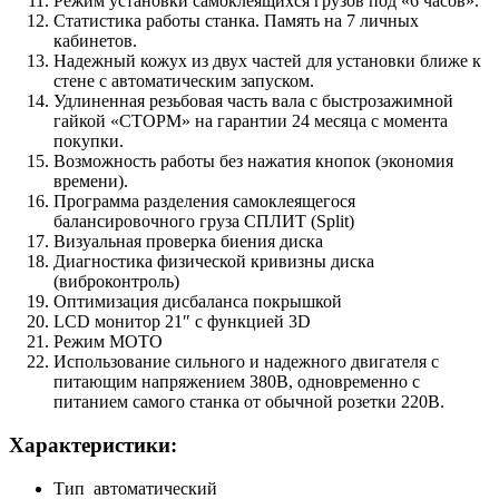
Режим установки самоклеящихся грузов под «6 часов».
Статистика работы станка. Память на 7 личных
кабинетов.
Надежный кожух из двух частей для установки ближе к
стене с автоматическим запуском.
Удлиненная резьбовая часть вала с быстрозажимной
гайкой «СТОРМ» на гарантии 24 месяца с момента
покупки.
Возможность работы без нажатия кнопок (экономия
времени).
Программа разделения самоклеящегося
балансировочного груза СПЛИТ (Split)
Визуальная проверка биения диска
Диагностика физической кривизны диска
(виброконтроль)
Оптимизация дисбаланса покрышкой
LCD монитор 21″ с функцией 3D
Режим МОТО
Использование сильного и надежного двигателя с
питающим напряжением 380В, одновременно с
питанием самого станка от обычной розетки 220В.
Характеристики:
Тип
автоматический