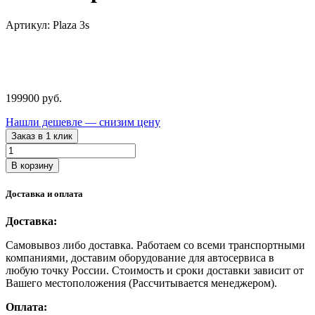
Артикул: Plaza 3s
199900
руб.
Нашли дешевле — снизим цену
Заказ в 1 клик
Количество
товара
В корзину
Plaza
3s
Доставка и оплата
СТОРМ
Балансировочный
Доставка:
станок
Самовывоз либо доставка. Работаем со всеми транспортными
компаниями, доставим оборудование для автосервиса в
любую точку России. Стоимость и сроки доставки зависит от
Вашего местоположения (Рассчитывается менеджером).
Оплата: