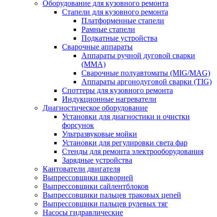
Оборудование для кузовного ремонта
Стапели для кузовного ремонта
Платформенные стапели
Рамные стапели
Подкатные устройства
Сварочные аппараты
Аппараты ручной дуговой сварки
(MMA)
Сварочные полуавтоматы (MIG/MAG)
Аппараты аргонодуговой сварки (TIG)
Споттеры для кузовного ремонта
Индукционные нагреватели
Диагностическое оборудование
Установки для диагностики и очистки
форсунок
Ультразвуковые мойки
Установки для регулировки света фар
Стенды для ремонта электрооборудования
Зарядные устройства
Кантователи двигателя
Выпрессовщики шкворней
Выпрессовщики сайлентблоков
Выпрессовщики пальцев траковых цепей
Выпрессовщики пальцев рулевых тяг
Насосы гидравлические