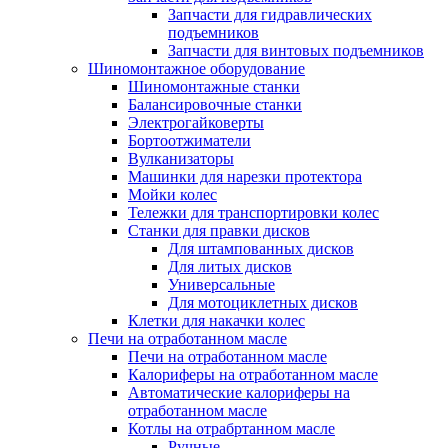
Запчасти для гидравлических
подъемников
Запчасти для винтовых подъемников
Шиномонтажное оборудование
Шиномонтажные станки
Балансировочные станки
Электрогайковерты
Бортоотжиматели
Вулканизаторы
Машинки для нарезки протектора
Мойки колес
Тележки для транспортировки колес
Станки для правки дисков
Для штампованных дисков
Для литых дисков
Универсальные
Для мотоциклетных дисков
Клетки для накачки колес
Печи на отработанном масле
Печи на отработанном масле
Калориферы на отработанном масле
Автоматические калориферы на
отработанном масле
Котлы на отрабртанном масле
Ручные