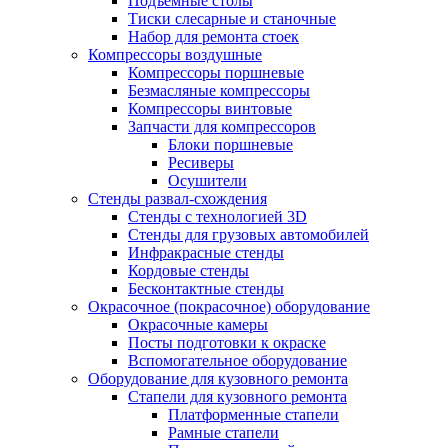
Подъемные столы
Тиски слесарные и станочные
Набор для ремонта стоек
Компрессоры воздушные
Компрессоры поршневые
Безмасляные компрессоры
Компрессоры винтовые
Запчасти для компрессоров
Блоки поршневые
Ресиверы
Осушители
Стенды развал-схождения
Стенды с технологией 3D
Стенды для грузовых автомобилей
Инфракрасные стенды
Кордовые стенды
Бесконтактные стенды
Окрасочное (покрасочное) оборудование
Окрасочные камеры
Посты подготовки к окраске
Вспомогательное оборудование
Оборудование для кузовного ремонта
Стапели для кузовного ремонта
Платформенные стапели
Рамные стапели