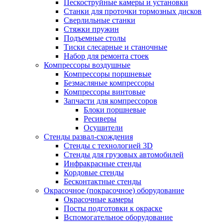
Пескоструйные камеры и установки
Станки для проточки тормозных дисков
Сверлильные станки
Стяжки пружин
Подъемные столы
Тиски слесарные и станочные
Набор для ремонта стоек
Компрессоры воздушные
Компрессоры поршневые
Безмасляные компрессоры
Компрессоры винтовые
Запчасти для компрессоров
Блоки поршневые
Ресиверы
Осушители
Стенды развал-схождения
Стенды с технологией 3D
Стенды для грузовых автомобилей
Инфракрасные стенды
Кордовые стенды
Бесконтактные стенды
Окрасочное (покрасочное) оборудование
Окрасочные камеры
Посты подготовки к окраске
Вспомогательное оборудование