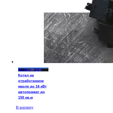
EcoBoil-10/25
114000
руб.
Котел на
отработанном
масле до 16 кВт
автоподжиг до
150 кв.м
В корзину