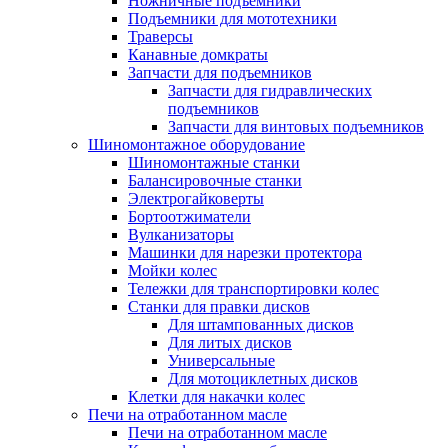
Ножничные подъемники
Подъемники для мототехники
Траверсы
Канавные домкраты
Запчасти для подъемников
Запчасти для гидравлических
подъемников
Запчасти для винтовых подъемников
Шиномонтажное оборудование
Шиномонтажные станки
Балансировочные станки
Электрогайковерты
Бортоотжиматели
Вулканизаторы
Машинки для нарезки протектора
Мойки колес
Тележки для транспортировки колес
Станки для правки дисков
Для штампованных дисков
Для литых дисков
Универсальные
Для мотоциклетных дисков
Клетки для накачки колес
Печи на отработанном масле
Печи на отработанном масле