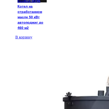
EcoBoil-50/46
162000
руб.
Котел на
отработанном
масле 50 кВт
автоподжиг до
460 м2
В корзину