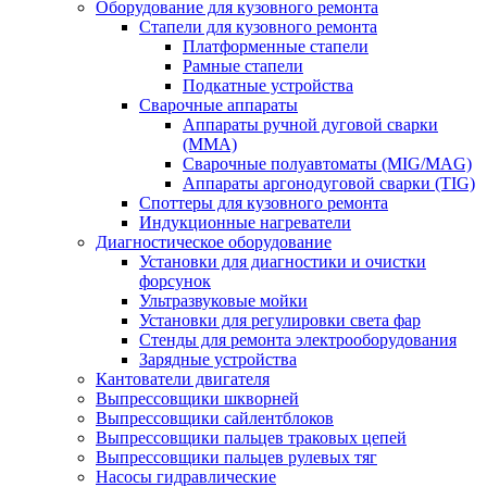
Оборудование для кузовного ремонта
Стапели для кузовного ремонта
Платформенные стапели
Рамные стапели
Подкатные устройства
Сварочные аппараты
Аппараты ручной дуговой сварки
(MMA)
Сварочные полуавтоматы (MIG/MAG)
Аппараты аргонодуговой сварки (TIG)
Споттеры для кузовного ремонта
Индукционные нагреватели
Диагностическое оборудование
Установки для диагностики и очистки
форсунок
Ультразвуковые мойки
Установки для регулировки света фар
Стенды для ремонта электрооборудования
Зарядные устройства
Кантователи двигателя
Выпрессовщики шкворней
Выпрессовщики сайлентблоков
Выпрессовщики пальцев траковых цепей
Выпрессовщики пальцев рулевых тяг
Насосы гидравлические