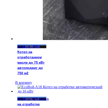
EcoBoil-75/50
180000
руб.
Котел на
отработанном
масле до 75 кВт
автоподжиг до
750 м2
В корзину
EcoBoil-A18 Котел
139500
руб.
на отработке