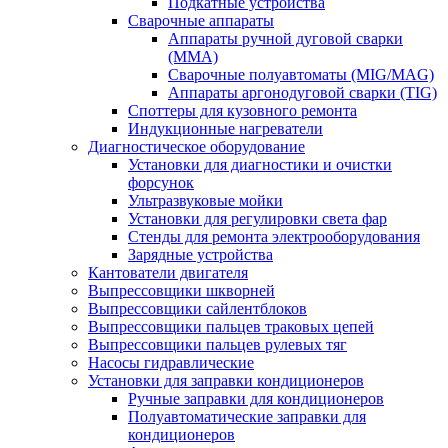
Подкатные устройства
Сварочные аппараты
Аппараты ручной дуговой сварки
(MMA)
Сварочные полуавтоматы (MIG/MAG)
Аппараты аргонодуговой сварки (TIG)
Споттеры для кузовного ремонта
Индукционные нагреватели
Диагностическое оборудование
Установки для диагностики и очистки
форсунок
Ультразвуковые мойки
Установки для регулировки света фар
Стенды для ремонта электрооборудования
Зарядные устройства
Кантователи двигателя
Выпрессовщики шкворней
Выпрессовщики сайлентблоков
Выпрессовщики пальцев траковых цепей
Выпрессовщики пальцев рулевых тяг
Насосы гидравлические
Установки для заправки кондиционеров
Ручные заправки для кондиционеров
Полуавтоматические заправки для
кондиционеров