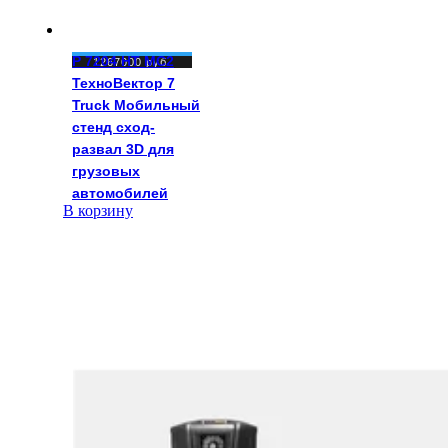
P 7204 HT MC2
1267000
руб.
ТехноВектор 7
Truck Мобильный
стенд сход-
развал 3D для
грузовых
автомобилей
В корзину