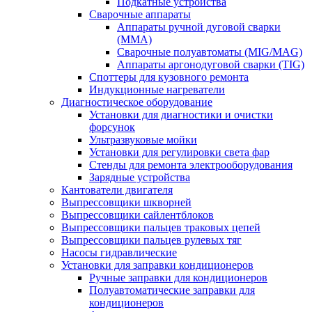
Подкатные устройства
Сварочные аппараты
Аппараты ручной дуговой сварки
(MMA)
Сварочные полуавтоматы (MIG/MAG)
Аппараты аргонодуговой сварки (TIG)
Споттеры для кузовного ремонта
Индукционные нагреватели
Диагностическое оборудование
Установки для диагностики и очистки
форсунок
Ультразвуковые мойки
Установки для регулировки света фар
Стенды для ремонта электрооборудования
Зарядные устройства
Кантователи двигателя
Выпрессовщики шкворней
Выпрессовщики сайлентблоков
Выпрессовщики пальцев траковых цепей
Выпрессовщики пальцев рулевых тяг
Насосы гидравлические
Установки для заправки кондиционеров
Ручные заправки для кондиционеров
Полуавтоматические заправки для
кондиционеров