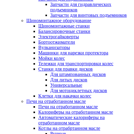
Запчасти для гидравлических
подъемников
Запчасти для винтовых подъемников
Шиномонтажное оборудование
Шиномонтажные станки
Балансировочные станки
Электрогайковерты
Бортоотжиматели
Вулканизаторы
Машинки для нарезки протектора
Мойки колес
Тележки для транспортировки колес
Станки для правки дисков
Для штампованных дисков
Для литых дисков
Универсальные
Для мотоциклетных дисков
Клетки для накачки колес
Печи на отработанном масле
Печи на отработанном масле
Калориферы на отработанном масле
Автоматические калориферы на
отработанном масле
Котлы на отрабртанном масле
Ручные