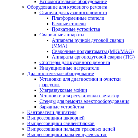
Вспомогательное оборудование
Оборудование для кузовного ремонта
Стапели для кузовного ремонта
Платформенные стапели
Рамные стапели
Подкатные устройства
Сварочные аппараты
Аппараты ручной дуговой сварки
(MMA)
Сварочные полуавтоматы (MIG/MAG)
Аппараты аргонодуговой сварки (TIG)
Споттеры для кузовного ремонта
Индукционные нагреватели
Диагностическое оборудование
Установки для диагностики и очистки
форсунок
Ультразвуковые мойки
Установки для регулировки света фар
Стенды для ремонта электрооборудования
Зарядные устройства
Кантователи двигателя
Выпрессовщики шкворней
Выпрессовщики сайлентблоков
Выпрессовщики пальцев траковых цепей
Выпрессовщики пальцев рулевых тяг