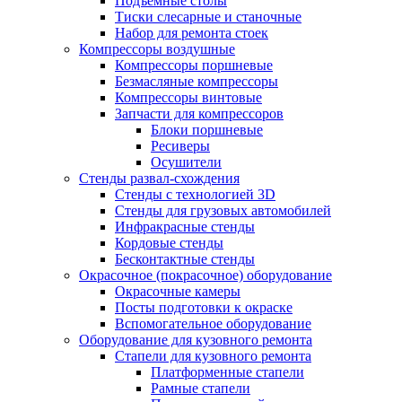
Подъемные столы
Тиски слесарные и станочные
Набор для ремонта стоек
Компрессоры воздушные
Компрессоры поршневые
Безмасляные компрессоры
Компрессоры винтовые
Запчасти для компрессоров
Блоки поршневые
Ресиверы
Осушители
Стенды развал-схождения
Стенды с технологией 3D
Стенды для грузовых автомобилей
Инфракрасные стенды
Кордовые стенды
Бесконтактные стенды
Окрасочное (покрасочное) оборудование
Окрасочные камеры
Посты подготовки к окраске
Вспомогательное оборудование
Оборудование для кузовного ремонта
Стапели для кузовного ремонта
Платформенные стапели
Рамные стапели