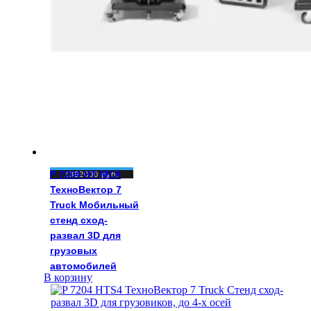
P 7204 HT MC4
1392000
руб.
ТехноВектор 7
Truck Мобильный
стенд сход-
развал 3D для
грузовых
автомобилей
В корзину