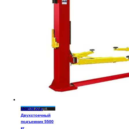
A255M Atis
463827
руб.
Двухстоечный
подъемник 5500
кг