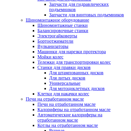
Запчасти для гидравлических
подъемников
Запчасти для винтовых подъемников
Шиномонтажное оборудование
Шиномонтажные станки
Балансировочные станки
Электрогайковерты
Бортоотжиматели
Вулканизаторы
Машинки для нарезки протектора
Мойки колес
Тележки для транспортировки колес
Станки для правки дисков
Для штампованных дисков
Для литых дисков
Универсальные
Для мотоциклетных дисков
Клетки для накачки колес
Печи на отработанном масле
Печи на отработанном масле
Калориферы на отработанном масле
Автоматические калориферы на
отработанном масле
Котлы на отрабртанном масле
Ручные