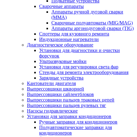
Подкатные устройства
Сварочные аппараты
Аппараты ручной дуговой сварки
(MMA)
Сварочные полуавтоматы (MIG/MAG)
Аппараты аргонодуговой сварки (TIG)
Споттеры для кузовного ремонта
Индукционные нагреватели
Диагностическое оборудование
Установки для диагностики и очистки
форсунок
Ультразвуковые мойки
Установки для регулировки света фар
Стенды для ремонта электрооборудования
Зарядные устройства
Кантователи двигателя
Выпрессовщики шкворней
Выпрессовщики сайлентблоков
Выпрессовщики пальцев траковых цепей
Выпрессовщики пальцев рулевых тяг
Насосы гидравлические
Установки для заправки кондиционеров
Ручные заправки для кондиционеров
Полуавтоматические заправки для
кондиционеров