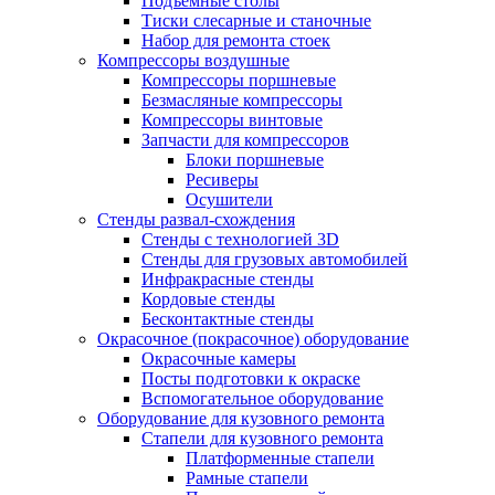
Подъемные столы
Тиски слесарные и станочные
Набор для ремонта стоек
Компрессоры воздушные
Компрессоры поршневые
Безмасляные компрессоры
Компрессоры винтовые
Запчасти для компрессоров
Блоки поршневые
Ресиверы
Осушители
Стенды развал-схождения
Стенды с технологией 3D
Стенды для грузовых автомобилей
Инфракрасные стенды
Кордовые стенды
Бесконтактные стенды
Окрасочное (покрасочное) оборудование
Окрасочные камеры
Посты подготовки к окраске
Вспомогательное оборудование
Оборудование для кузовного ремонта
Стапели для кузовного ремонта
Платформенные стапели
Рамные стапели