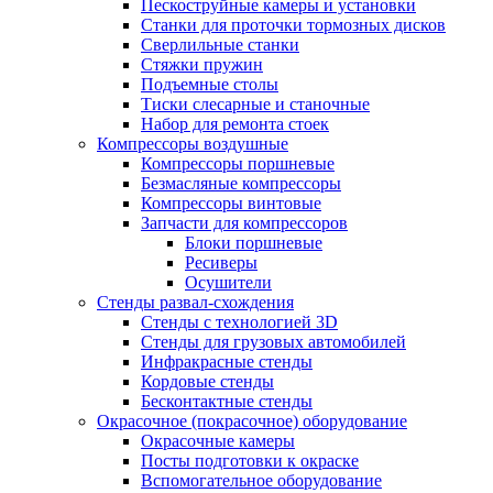
Пескоструйные камеры и установки
Станки для проточки тормозных дисков
Сверлильные станки
Стяжки пружин
Подъемные столы
Тиски слесарные и станочные
Набор для ремонта стоек
Компрессоры воздушные
Компрессоры поршневые
Безмасляные компрессоры
Компрессоры винтовые
Запчасти для компрессоров
Блоки поршневые
Ресиверы
Осушители
Стенды развал-схождения
Стенды с технологией 3D
Стенды для грузовых автомобилей
Инфракрасные стенды
Кордовые стенды
Бесконтактные стенды
Окрасочное (покрасочное) оборудование
Окрасочные камеры
Посты подготовки к окраске
Вспомогательное оборудование