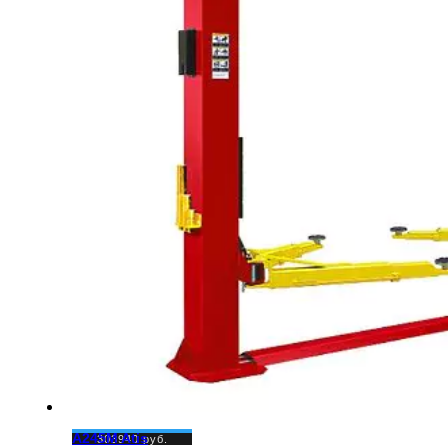
A245M Atis
303940
руб.