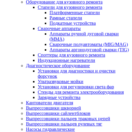
Оборудование для кузовного ремонта
Стапели для кузовного ремонта
Платформенные стапели
Рамные стапели
Подкатные устройства
Сварочные аппараты
Аппараты ручной дуговой сварки
(MMA)
Сварочные полуавтоматы (MIG/MAG)
Аппараты аргонодуговой сварки (TIG)
Споттеры для кузовного ремонта
Индукционные нагреватели
Диагностическое оборудование
Установки для диагностики и очистки
форсунок
Ультразвуковые мойки
Установки для регулировки света фар
Стенды для ремонта электрооборудования
Зарядные устройства
Кантователи двигателя
Выпрессовщики шкворней
Выпрессовщики сайлентблоков
Выпрессовщики пальцев траковых цепей
Выпрессовщики пальцев рулевых тяг
Насосы гидравлические