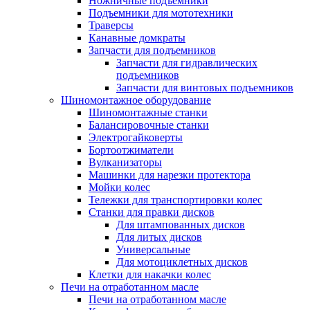
Ножничные подъемники
Подъемники для мототехники
Траверсы
Канавные домкраты
Запчасти для подъемников
Запчасти для гидравлических
подъемников
Запчасти для винтовых подъемников
Шиномонтажное оборудование
Шиномонтажные станки
Балансировочные станки
Электрогайковерты
Бортоотжиматели
Вулканизаторы
Машинки для нарезки протектора
Мойки колес
Тележки для транспортировки колес
Станки для правки дисков
Для штампованных дисков
Для литых дисков
Универсальные
Для мотоциклетных дисков
Клетки для накачки колес
Печи на отработанном масле
Печи на отработанном масле