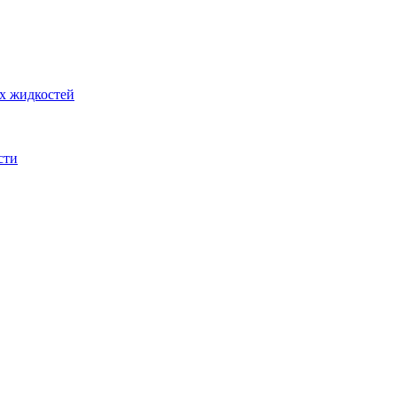
их жидкостей
сти