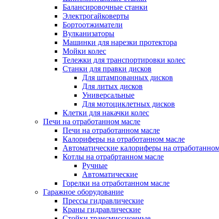
Балансировочные станки
Электрогайковерты
Бортоотжиматели
Вулканизаторы
Машинки для нарезки протектора
Мойки колес
Тележки для транспортировки колес
Станки для правки дисков
Для штампованных дисков
Для литых дисков
Универсальные
Для мотоциклетных дисков
Клетки для накачки колес
Печи на отработанном масле
Печи на отработанном масле
Калориферы на отработанном масле
Автоматические калориферы на отработанном
Котлы на отрабртанном масле
Ручные
Автоматические
Горелки на отработанном масле
Гаражное оборудование
Прессы гидравлические
Краны гидравлические
Стойки трансмиссионные