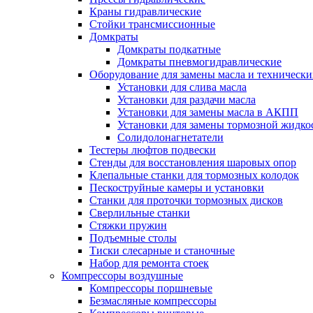
Краны гидравлические
Стойки трансмиссионные
Домкраты
Домкраты подкатные
Домкраты пневмогидравлические
Оборудование для замены масла и техническ
Установки для слива масла
Установки для раздачи масла
Установки для замены масла в АКПП
Установки для замены тормозной жидко
Солидолонагнетатели
Тестеры люфтов подвески
Стенды для восстановления шаровых опор
Клепальные станки для тормозных колодок
Пескоструйные камеры и установки
Станки для проточки тормозных дисков
Сверлильные станки
Стяжки пружин
Подъемные столы
Тиски слесарные и станочные
Набор для ремонта стоек
Компрессоры воздушные
Компрессоры поршневые
Безмасляные компрессоры