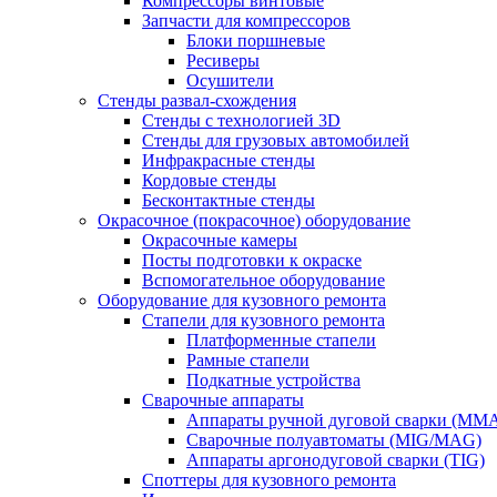
Компрессоры винтовые
Запчасти для компрессоров
Блоки поршневые
Ресиверы
Осушители
Стенды развал-схождения
Стенды с технологией 3D
Стенды для грузовых автомобилей
Инфракрасные стенды
Кордовые стенды
Бесконтактные стенды
Окрасочное (покрасочное) оборудование
Окрасочные камеры
Посты подготовки к окраске
Вспомогательное оборудование
Оборудование для кузовного ремонта
Стапели для кузовного ремонта
Платформенные стапели
Рамные стапели
Подкатные устройства
Сварочные аппараты
Аппараты ручной дуговой сварки (MM
Сварочные полуавтоматы (MIG/MAG)
Аппараты аргонодуговой сварки (TIG)
Споттеры для кузовного ремонта