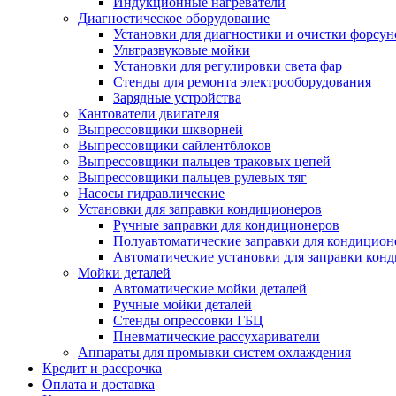
Индукционные нагреватели
Диагностическое оборудование
Установки для диагностики и очистки форсун
Ультразвуковые мойки
Установки для регулировки света фар
Стенды для ремонта электрооборудования
Зарядные устройства
Кантователи двигателя
Выпрессовщики шкворней
Выпрессовщики сайлентблоков
Выпрессовщики пальцев траковых цепей
Выпрессовщики пальцев рулевых тяг
Насосы гидравлические
Установки для заправки кондиционеров
Ручные заправки для кондиционеров
Полуавтоматические заправки для кондицион
Автоматические установки для заправки кон
Мойки деталей
Автоматические мойки деталей
Ручные мойки деталей
Стенды опрессовки ГБЦ
Пневматические рассухариватели
Аппараты для промывки систем охлаждения
Кредит и рассрочка
Оплата и доставка