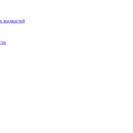
их жидкостей
сти