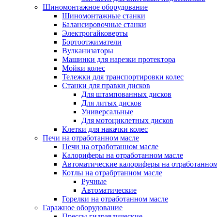
Шиномонтажное оборудование
Шиномонтажные станки
Балансировочные станки
Электрогайковерты
Бортоотжиматели
Вулканизаторы
Машинки для нарезки протектора
Мойки колес
Тележки для транспортировки колес
Станки для правки дисков
Для штампованных дисков
Для литых дисков
Универсальные
Для мотоциклетных дисков
Клетки для накачки колес
Печи на отработанном масле
Печи на отработанном масле
Калориферы на отработанном масле
Автоматические калориферы на отработанном
Котлы на отрабртанном масле
Ручные
Автоматические
Горелки на отработанном масле
Гаражное оборудование
Прессы гидравлические