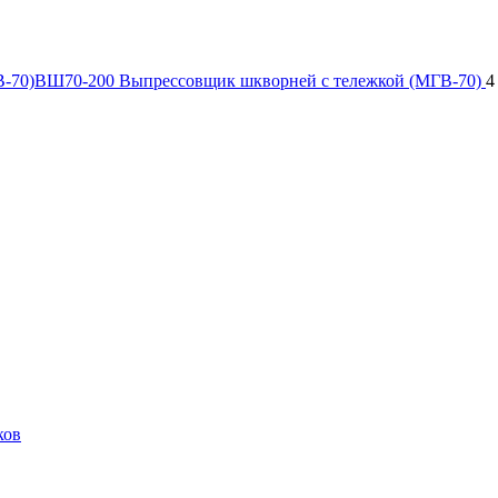
ВШ70-200 Выпрессовщик шкворней с тележкой (МГВ-70)
4
ков