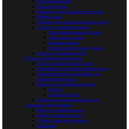
Бортоотжиматели
Вулканизаторы
Машинки для нарезки протектора
Мойки колес
Тележки для транспортировки колес
Станки для правки дисков
Для штампованных дисков
Для литых дисков
Универсальные
Для мотоциклетных дисков
Клетки для накачки колес
Печи на отработанном масле
Печи на отработанном масле
Калориферы на отработанном масле
Автоматические калориферы на
отработанном масле
Котлы на отрабртанном масле
Ручные
Автоматические
Горелки на отработанном масле
Гаражное оборудование
Прессы гидравлические
Краны гидравлические
Стойки трансмиссионные
Домкраты