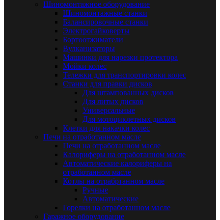
Шиномонтажное оборудование
Шиномонтажные станки
Балансировочные станки
Электрогайковерты
Бортоотжиматели
Вулканизаторы
Машинки для нарезки протектора
Мойки колес
Тележки для транспортировки колес
Станки для правки дисков
Для штампованных дисков
Для литых дисков
Универсальные
Для мотоциклетных дисков
Клетки для накачки колес
Печи на отработанном масле
Печи на отработанном масле
Калориферы на отработанном масле
Автоматические калориферы на
отработанном масле
Котлы на отрабртанном масле
Ручные
Автоматические
Горелки на отработанном масле
Гаражное оборудование