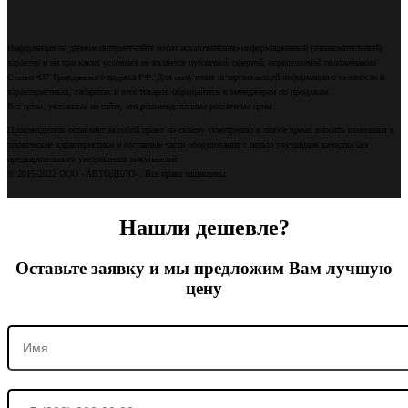
Информация на данном интернет-сайте носит исключительно информационный (ознакомительный)
характер и ни при каких условиях не является публичной офертой, определяемой положениями
Статьи 437 Гражданского кодекса РФ. Для получения исчерпывающей информации о стоимости и
характеристиках, габаритах и весе товаров обращайтесь к менеджерам по продажам.
Все цены, указанные на сайте, это рекомендованные розничные цены.
Производитель оставляет за собой право по своему усмотрению в любое время вносить изменения в
технические характеристики и составные части оборудования с целью улучшения качества без
предварительного уведомления покупателей.
© 2015-2022 ООО «АВТОДЕЛО». Все права защищены
Нашли дешевле?
Оставьте заявку и мы предложим Вам лучшую
цену