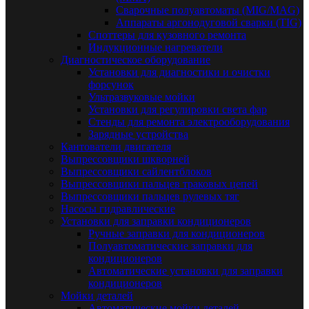
Сварочные полуавтоматы (MIG/MAG)
Аппараты аргонодуговой сварки (TIG)
Споттеры для кузовного ремонта
Индукционные нагреватели
Диагностическое оборудование
Установки для диагностики и очистки
форсунок
Ультразвуковые мойки
Установки для регулировки света фар
Стенды для ремонта электрооборудования
Зарядные устройства
Кантователи двигателя
Выпрессовщики шкворней
Выпрессовщики сайлентблоков
Выпрессовщики пальцев траковых цепей
Выпрессовщики пальцев рулевых тяг
Насосы гидравлические
Установки для заправки кондиционеров
Ручные заправки для кондиционеров
Полуавтоматические заправки для
кондиционеров
Автоматические установки для заправки
кондиционеров
Мойки деталей
Автоматические мойки деталей