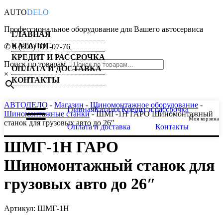
AUTO
DELO
Профессиональное оборудование для Вашего автосервиса
ГЛАВНАЯ
КАТАЛОГ
✆ 8 (800) 511-07-76
КРЕДИТ И РАССРОЧКА
Поиск по товарам...
ОПЛАТА И ДОСТАВКА
×
КОНТАКТЫ
АВТОДЕЛО
-
Магазин
-
Шиномонтажное оборудование
-
Главная
Каталог
Кредит и рассрочка
Шиномонтажные станки
- ШМГ-1Н ГАРО Шиномонтажный
Моя корзина
станок для грузовых авто до 26″
Оплата и доставка
Контакты
ШМГ-1Н ГАРО
Шиномонтажный станок для
грузовых авто до 26″
Артикул: ШМГ-1Н