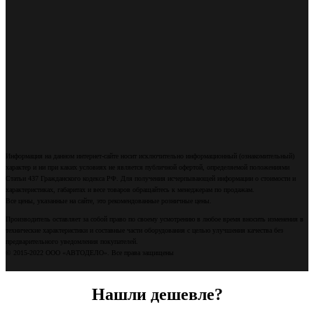
Информация на данном интернет-сайте носит исключительно информационный (ознакомительный)
характер и ни при каких условиях не является публичной офертой, определяемой положениями
Статьи 437 Гражданского кодекса РФ. Для получения исчерпывающей информации о стоимости и
характеристиках, габаритах и весе товаров обращайтесь к менеджерам по продажам.
Все цены, указанные на сайте, это рекомендованные розничные цены.
Производитель оставляет за собой право по своему усмотрению в любое время вносить изменения в
технические характеристики и составные части оборудования с целью улучшения качества без
предварительного уведомления покупателей.
© 2015-2022 ООО «АВТОДЕЛО». Все права защищены
Нашли дешевле?