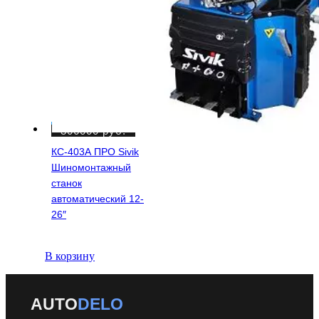
306000
руб.
КС-403А ПРО Sivik
Шиномонтажный
станок
автоматический 12-
26″
В корзину
AUTO
DELO