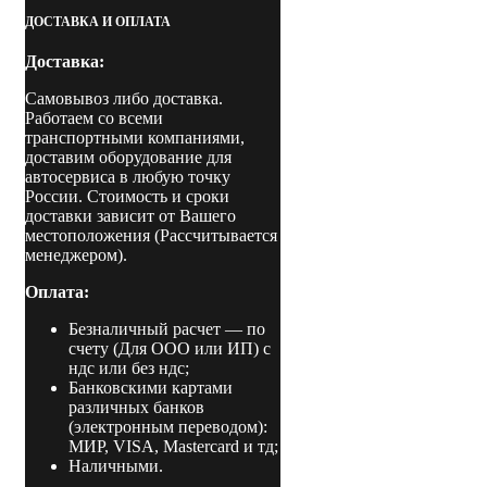
рука"
ДОСТАВКА И ОПЛАТА
для
установки
Доставка:
и
снятия
Самовывоз либо доставка.
низкопрофильных
Работаем со всеми
шин
транспортными компаниями,
доставим оборудование для
автосервиса в любую точку
России. Стоимость и сроки
доставки зависит от Вашего
местоположения (Рассчитывается
менеджером).
Оплата:
Безналичный расчет
— по
счету (Для ООО или ИП) с
ндс или без ндс;
Банковскими картами
различных банков
(электронным переводом):
МИР, VISA, Mastercard и тд;
Наличными.