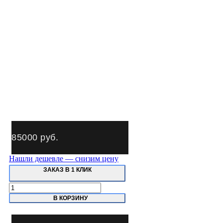
85000
руб.
Нашли дешевле — снизим цену
ЗАКАЗ В 1 КЛИК
Количество
товара
В КОРЗИНУ
РВ-1
Sivik
"Третья