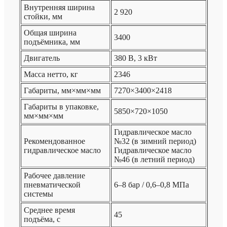
Внутренняя ширина
2 920
стойки, мм
Общая ширина
3400
подъёмника, мм
Двигатель
380 В, 3 кВт
Масса нетто, кг
2346
Габариты, мм×мм×мм
7270×3400×2418
Габариты в упаковке,
5850×720×1050
мм×мм×мм
Гидравлическое масло
Рекомендованное
№32 (в зимний период)
гидравлическое масло
Гидравлическое масло
№46 (в летний период)
Рабочее давление
пневматической
6–8 бар / 0,6–0,8 МПа
системы
Среднее время
45
подъёма, с