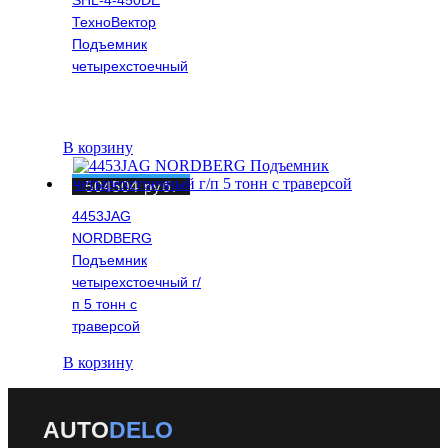
SHL-4-450DE
ТехноВектор
Подъемник
четырехстоечный
В корзину
504504
руб.
4453JAG
NORDBERG
Подъемник
четырехстоечный г/
п 5 тонн c
траверсой
В корзину
AUTO
DELO