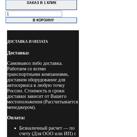
ЗАКАЗ В 1 КЛИК
Количество
товара
В КОРЗИНУ
SHL-
4-
460DE
ТехноВектор
ДОСТАВКА И ОПЛАТА
Подъемник
четырехстоечный
Доставка:
Самовывоз либо доставка.
Работаем со всеми
транспортными компаниями,
доставим оборудование для
автосервиса в любую точку
России. Стоимость и сроки
доставки зависит от Вашего
местоположения (Рассчитывается
менеджером).
Оплата:
Безналичный расчет
— по
счету (Для ООО или ИП) с