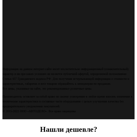
Информация на данном интернет-сайте носит исключительно информационный (ознакомительный)
характер и ни при каких условиях не является публичной офертой, определяемой положениями
Статьи 437 Гражданского кодекса РФ. Для получения исчерпывающей информации о стоимости и
характеристиках, габаритах и весе товаров обращайтесь к менеджерам по продажам.
Все цены, указанные на сайте, это рекомендованные розничные цены.
Производитель оставляет за собой право по своему усмотрению в любое время вносить изменения в
технические характеристики и составные части оборудования с целью улучшения качества без
предварительного уведомления покупателей.
© 2015-2022 ООО «АВТОДЕЛО». Все права защищены
Нашли дешевле?