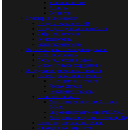
Блоки поршневые
Ресиверы
Осушители
Стенды развал-схождения
Стенды с технологией 3D
Стенды для грузовых автомобилей
Инфракрасные стенды
Кордовые стенды
Бесконтактные стенды
Окрасочное (покрасочное) оборудование
Окрасочные камеры
Посты подготовки к окраске
Вспомогательное оборудование
Оборудование для кузовного ремонта
Стапели для кузовного ремонта
Платформенные стапели
Рамные стапели
Подкатные устройства
Сварочные аппараты
Аппараты ручной дуговой сварки
(MMA)
Сварочные полуавтоматы (MIG/MAG)
Аппараты аргонодуговой сварки (TIG)
Споттеры для кузовного ремонта
Индукционные нагреватели