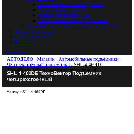
Автоматические мойки деталей
Ручные мойки деталей
Стенды опрессовки ГБЦ
Пневматические рассухариватели
Аппараты для промывки систем охлаждения
Кредит и рассрочка
Оплата и доставка
Контакты
Моя корзина
АВТОДЕЛО
-
Магазин
-
Автомобильные подъемники
-
Четырехстоечные подъемники
- SHL-4-460DE
ТехноВектор Подъемник четырехстоечный
SHL-4-460DE ТехноВектор Подъемник
четырехстоечный
Артикул: SHL-4-460DE