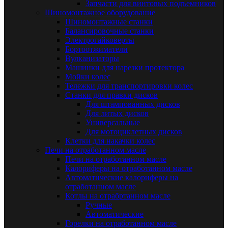
Запчасти для винтовых подъемников
Шиномонтажное оборудование
Шиномонтажные станки
Балансировочные станки
Электрогайковерты
Бортоотжиматели
Вулканизаторы
Машинки для нарезки протектора
Мойки колес
Тележки для транспортировки колес
Станки для правки дисков
Для штампованных дисков
Для литых дисков
Универсальные
Для мотоциклетных дисков
Клетки для накачки колес
Печи на отработанном масле
Печи на отработанном масле
Калориферы на отработанном масле
Автоматические калориферы на
отработанном масле
Котлы на отрабртанном масле
Ручные
Автоматические
Горелки на отработанном масле