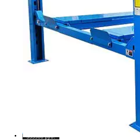
355900
руб.