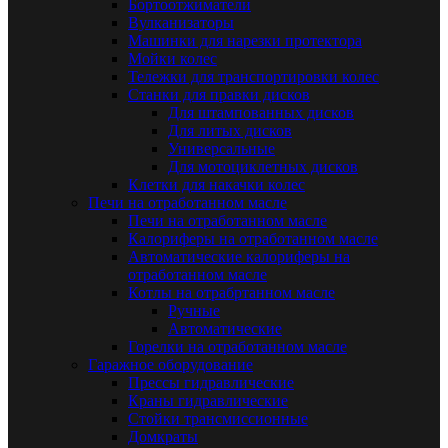
Бортоотжиматели
Вулканизаторы
Машинки для нарезки протектора
Мойки колес
Тележки для транспортировки колес
Станки для правки дисков
Для штампованных дисков
Для литых дисков
Универсальные
Для мотоциклетных дисков
Клетки для накачки колес
Печи на отработанном масле
Печи на отработанном масле
Калориферы на отработанном масле
Автоматические калориферы на
отработанном масле
Котлы на отрабртанном масле
Ручные
Автоматические
Горелки на отработанном масле
Гаражное оборудование
Прессы гидравлические
Краны гидравлические
Стойки трансмиссионные
Домкраты