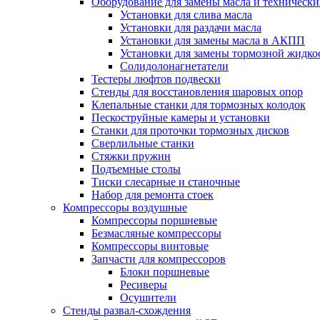
Оборудование для замены масла и техническ
Установки для слива масла
Установки для раздачи масла
Установки для замены масла в АКПП
Установки для замены тормозной жидко
Солидолонагнетатели
Тестеры люфтов подвески
Стенды для восстановления шаровых опор
Клепальные станки для тормозных колодок
Пескоструйные камеры и установки
Станки для проточки тормозных дисков
Сверлильные станки
Стяжки пружин
Подъемные столы
Тиски слесарные и станочные
Набор для ремонта стоек
Компрессоры воздушные
Компрессоры поршневые
Безмасляные компрессоры
Компрессоры винтовые
Запчасти для компрессоров
Блоки поршневые
Ресиверы
Осушители
Стенды развал-схождения