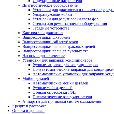
Индукционные нагреватели
Диагностическое оборудование
Установки для диагностики и очистки форсун
Ультразвуковые мойки
Установки для регулировки света фар
Стенды для ремонта электрооборудования
Зарядные устройства
Кантователи двигателя
Выпрессовщики шкворней
Выпрессовщики сайлентблоков
Выпрессовщики пальцев траковых цепей
Выпрессовщики пальцев рулевых тяг
Насосы гидравлические
Установки для заправки кондиционеров
Ручные заправки для кондиционеров
Полуавтоматические заправки для кондицион
Автоматические установки для заправки кон
Мойки деталей
Автоматические мойки деталей
Ручные мойки деталей
Стенды опрессовки ГБЦ
Пневматические рассухариватели
Аппараты для промывки систем охлаждения
Кредит и рассрочка
Оплата и доставка