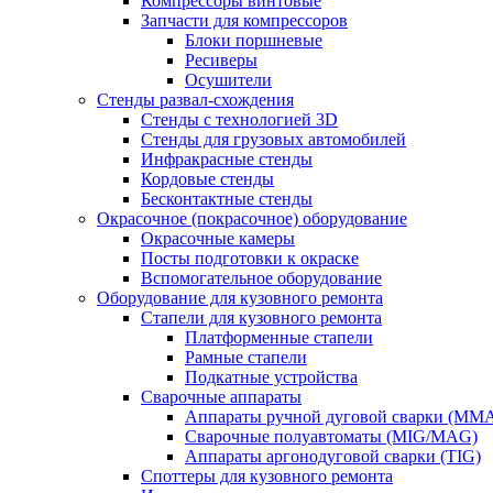
Компрессоры винтовые
Запчасти для компрессоров
Блоки поршневые
Ресиверы
Осушители
Стенды развал-схождения
Стенды с технологией 3D
Стенды для грузовых автомобилей
Инфракрасные стенды
Кордовые стенды
Бесконтактные стенды
Окрасочное (покрасочное) оборудование
Окрасочные камеры
Посты подготовки к окраске
Вспомогательное оборудование
Оборудование для кузовного ремонта
Стапели для кузовного ремонта
Платформенные стапели
Рамные стапели
Подкатные устройства
Сварочные аппараты
Аппараты ручной дуговой сварки (MM
Сварочные полуавтоматы (MIG/MAG)
Аппараты аргонодуговой сварки (TIG)
Споттеры для кузовного ремонта