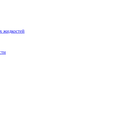
их жидкостей
сти