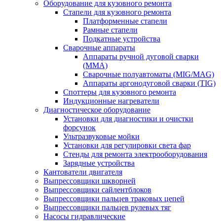
Оборудование для кузовного ремонта
Стапели для кузовного ремонта
Платформенные стапели
Рамные стапели
Подкатные устройства
Сварочные аппараты
Аппараты ручной дуговой сварки
(MMA)
Сварочные полуавтоматы (MIG/MAG)
Аппараты аргонодуговой сварки (TIG)
Споттеры для кузовного ремонта
Индукционные нагреватели
Диагностическое оборудование
Установки для диагностики и очистки
форсунок
Ультразвуковые мойки
Установки для регулировки света фар
Стенды для ремонта электрооборудования
Зарядные устройства
Кантователи двигателя
Выпрессовщики шкворней
Выпрессовщики сайлентблоков
Выпрессовщики пальцев траковых цепей
Выпрессовщики пальцев рулевых тяг
Насосы гидравлические