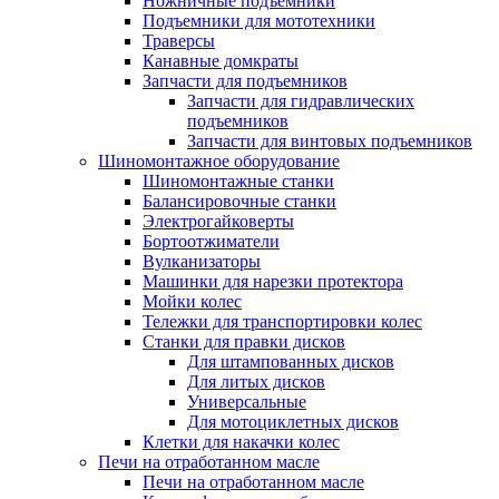
Ножничные подъемники
Подъемники для мототехники
Траверсы
Канавные домкраты
Запчасти для подъемников
Запчасти для гидравлических
подъемников
Запчасти для винтовых подъемников
Шиномонтажное оборудование
Шиномонтажные станки
Балансировочные станки
Электрогайковерты
Бортоотжиматели
Вулканизаторы
Машинки для нарезки протектора
Мойки колес
Тележки для транспортировки колес
Станки для правки дисков
Для штампованных дисков
Для литых дисков
Универсальные
Для мотоциклетных дисков
Клетки для накачки колес
Печи на отработанном масле
Печи на отработанном масле