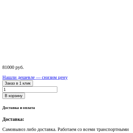
81000
руб.
Нашли дешевле — снизим цену
Заказ в 1 клик
Количество
товара
В корзину
N3T1001
NORDBERG
Доставка и оплата
Стол
подъемный
Доставка:
гидравлический
1000
Самовывоз либо доставка. Работаем со всеми транспортными
кг,