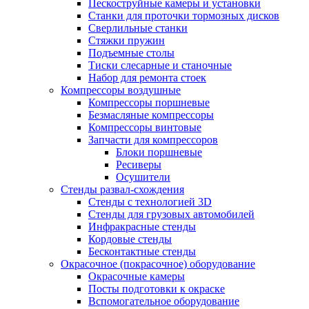
Пескоструйные камеры и установки
Станки для проточки тормозных дисков
Сверлильные станки
Стяжки пружин
Подъемные столы
Тиски слесарные и станочные
Набор для ремонта стоек
Компрессоры воздушные
Компрессоры поршневые
Безмасляные компрессоры
Компрессоры винтовые
Запчасти для компрессоров
Блоки поршневые
Ресиверы
Осушители
Стенды развал-схождения
Стенды с технологией 3D
Стенды для грузовых автомобилей
Инфракрасные стенды
Кордовые стенды
Бесконтактные стенды
Окрасочное (покрасочное) оборудование
Окрасочные камеры
Посты подготовки к окраске
Вспомогательное оборудование