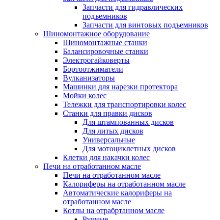
Запчасти для гидравлических
подъемников
Запчасти для винтовых подъемников
Шиномонтажное оборудование
Шиномонтажные станки
Балансировочные станки
Электрогайковерты
Бортоотжиматели
Вулканизаторы
Машинки для нарезки протектора
Мойки колес
Тележки для транспортировки колес
Станки для правки дисков
Для штампованных дисков
Для литых дисков
Универсальные
Для мотоциклетных дисков
Клетки для накачки колес
Печи на отработанном масле
Печи на отработанном масле
Калориферы на отработанном масле
Автоматические калориферы на
отработанном масле
Котлы на отрабртанном масле
Ручные