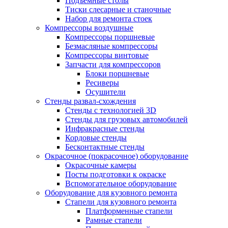
Подъемные столы
Тиски слесарные и станочные
Набор для ремонта стоек
Компрессоры воздушные
Компрессоры поршневые
Безмасляные компрессоры
Компрессоры винтовые
Запчасти для компрессоров
Блоки поршневые
Ресиверы
Осушители
Стенды развал-схождения
Стенды с технологией 3D
Стенды для грузовых автомобилей
Инфракрасные стенды
Кордовые стенды
Бесконтактные стенды
Окрасочное (покрасочное) оборудование
Окрасочные камеры
Посты подготовки к окраске
Вспомогательное оборудование
Оборудование для кузовного ремонта
Стапели для кузовного ремонта
Платформенные стапели
Рамные стапели