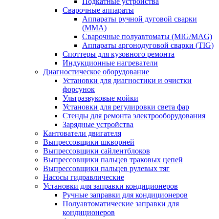
Подкатные устройства
Сварочные аппараты
Аппараты ручной дуговой сварки
(MMA)
Сварочные полуавтоматы (MIG/MAG)
Аппараты аргонодуговой сварки (TIG)
Споттеры для кузовного ремонта
Индукционные нагреватели
Диагностическое оборудование
Установки для диагностики и очистки
форсунок
Ультразвуковые мойки
Установки для регулировки света фар
Стенды для ремонта электрооборудования
Зарядные устройства
Кантователи двигателя
Выпрессовщики шкворней
Выпрессовщики сайлентблоков
Выпрессовщики пальцев траковых цепей
Выпрессовщики пальцев рулевых тяг
Насосы гидравлические
Установки для заправки кондиционеров
Ручные заправки для кондиционеров
Полуавтоматические заправки для
кондиционеров