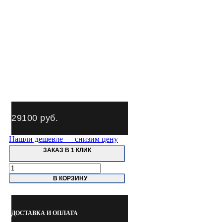
29100
руб.
Нашли дешевле — снизим цену
ЗАКАЗ В 1 КЛИК
Количество
товара
В КОРЗИНУ
N3720
NORDBERG
Кран
гидравлический,
ДОСТАВКА И ОПЛАТА
2