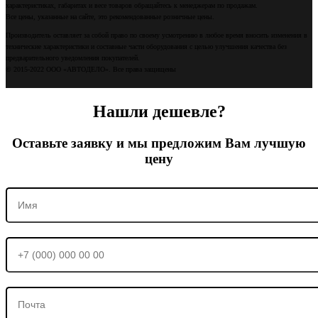
характеристиках, габаритах и весе товаров обращайтесь к менеджерам по продажам.
Все цены, указанные на сайте, это рекомендованные розничные цены.
Производитель оставляет за собой право по своему усмотрению в любое время вносить изменения в
технические характеристики и составные части оборудования с целью улучшения качества без
предварительного уведомления покупателей.
© 2015-2022 ООО «АВТОДЕЛО». Все права защищены
Нашли дешевле?
Оставьте заявку и мы предложим Вам лучшую
цену