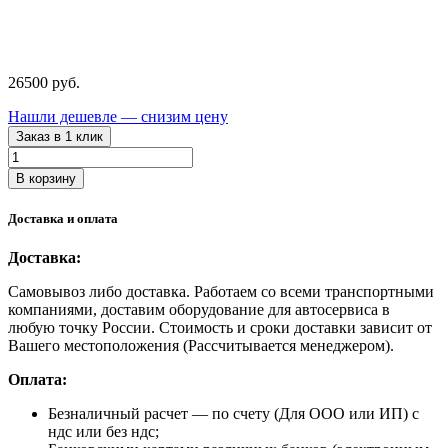
26500
руб.
Нашли дешевле — снизим цену
Заказ в 1 клик
Количество
товара
В корзину
N32031N
NORDBERG
Доставка и оплата
Домкрат
подкатной
Доставка:
с
большими
Самовывоз либо доставка. Работаем со всеми транспортными
колесами,
компаниями, доставим оборудование для автосервиса в
3
любую точку России. Стоимость и сроки доставки зависит от
тонны
Вашего местоположения (Рассчитывается менеджером).
Оплата:
Безналичный расчет
— по счету (Для ООО или ИП) с
ндс или без ндс;