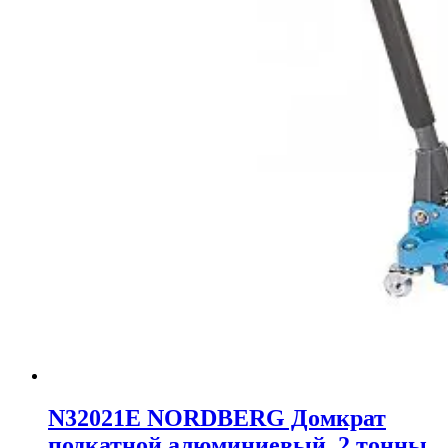
N32021E NORDBERG Домкрат
подкатной алюминиевый, 2 тонны