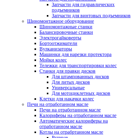
Запчасти для гидравлических
подъемников
Запчасти для винтовых подъемников
Шиномонтажное оборудование
Шиномонтажные станки
Балансировочные станки
Электрогайковерты
Бортоотжиматели
Вулканизаторы
Машинки для нарезки протектора
Мойки колес
Тележки для транспортировки колес
Станки для правки дисков
Для штампованных дисков
Для литых дисков
Универсальные
Для мотоциклетных дисков
Клетки для накачки колес
Печи на отработанном масле
Печи на отработанном масле
Калориферы на отработанном масле
Автоматические калориферы на
отработанном масле
Котлы на отрабртанном масле
Ручные