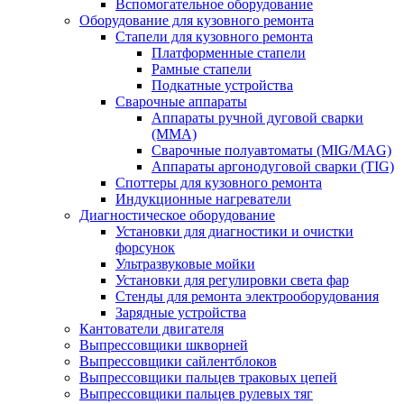
Вспомогательное оборудование
Оборудование для кузовного ремонта
Стапели для кузовного ремонта
Платформенные стапели
Рамные стапели
Подкатные устройства
Сварочные аппараты
Аппараты ручной дуговой сварки
(MMA)
Сварочные полуавтоматы (MIG/MAG)
Аппараты аргонодуговой сварки (TIG)
Споттеры для кузовного ремонта
Индукционные нагреватели
Диагностическое оборудование
Установки для диагностики и очистки
форсунок
Ультразвуковые мойки
Установки для регулировки света фар
Стенды для ремонта электрооборудования
Зарядные устройства
Кантователи двигателя
Выпрессовщики шкворней
Выпрессовщики сайлентблоков
Выпрессовщики пальцев траковых цепей
Выпрессовщики пальцев рулевых тяг