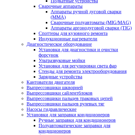
Подкатные устройства
Сварочные аппараты
Аппараты ручной дуговой сварки
(MMA)
Сварочные полуавтоматы (MIG/MAG)
Аппараты аргонодуговой сварки (TIG)
Споттеры для кузовного ремонта
Индукционные нагреватели
Диагностическое оборудование
Установки для диагностики и очистки
форсунок
Ультразвуковые мойки
Установки для регулировки света фар
Стенды для ремонта электрооборудования
Зарядные устройства
Кантователи двигателя
Выпрессовщики шкворней
Выпрессовщики сайлентблоков
Выпрессовщики пальцев траковых цепей
Выпрессовщики пальцев рулевых тяг
Насосы гидравлические
Установки для заправки кондиционеров
Ручные заправки для кондиционеров
Полуавтоматические заправки для
кондиционеров