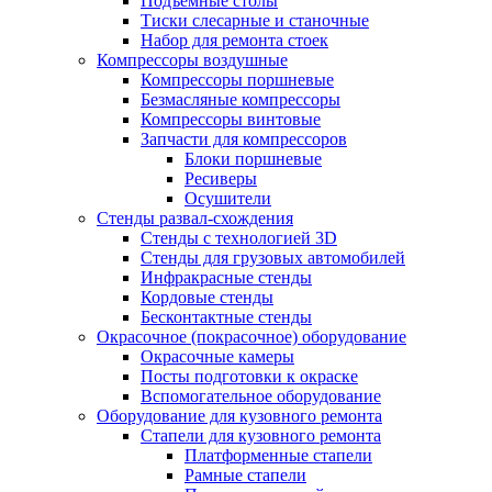
Подъемные столы
Тиски слесарные и станочные
Набор для ремонта стоек
Компрессоры воздушные
Компрессоры поршневые
Безмасляные компрессоры
Компрессоры винтовые
Запчасти для компрессоров
Блоки поршневые
Ресиверы
Осушители
Стенды развал-схождения
Стенды с технологией 3D
Стенды для грузовых автомобилей
Инфракрасные стенды
Кордовые стенды
Бесконтактные стенды
Окрасочное (покрасочное) оборудование
Окрасочные камеры
Посты подготовки к окраске
Вспомогательное оборудование
Оборудование для кузовного ремонта
Стапели для кузовного ремонта
Платформенные стапели
Рамные стапели