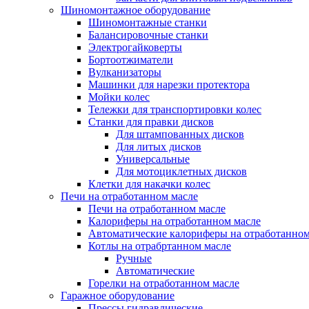
Шиномонтажное оборудование
Шиномонтажные станки
Балансировочные станки
Электрогайковерты
Бортоотжиматели
Вулканизаторы
Машинки для нарезки протектора
Мойки колес
Тележки для транспортировки колес
Станки для правки дисков
Для штампованных дисков
Для литых дисков
Универсальные
Для мотоциклетных дисков
Клетки для накачки колес
Печи на отработанном масле
Печи на отработанном масле
Калориферы на отработанном масле
Автоматические калориферы на отработанном
Котлы на отрабртанном масле
Ручные
Автоматические
Горелки на отработанном масле
Гаражное оборудование
Прессы гидравлические