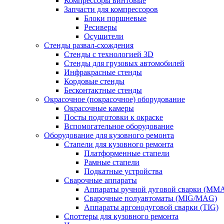
Компрессоры винтовые
Запчасти для компрессоров
Блоки поршневые
Ресиверы
Осушители
Стенды развал-схождения
Стенды с технологией 3D
Стенды для грузовых автомобилей
Инфракрасные стенды
Кордовые стенды
Бесконтактные стенды
Окрасочное (покрасочное) оборудование
Окрасочные камеры
Посты подготовки к окраске
Вспомогательное оборудование
Оборудование для кузовного ремонта
Стапели для кузовного ремонта
Платформенные стапели
Рамные стапели
Подкатные устройства
Сварочные аппараты
Аппараты ручной дуговой сварки (MM
Сварочные полуавтоматы (MIG/MAG)
Аппараты аргонодуговой сварки (TIG)
Споттеры для кузовного ремонта