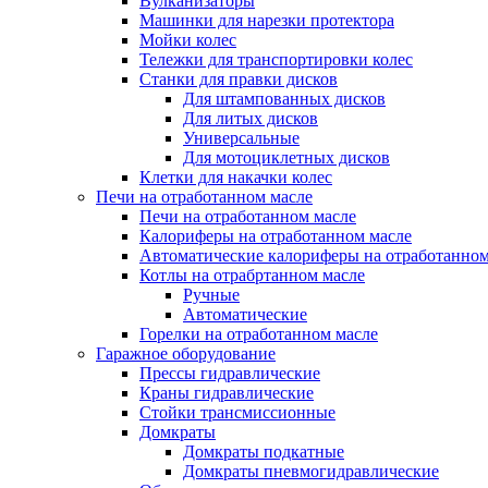
Вулканизаторы
Машинки для нарезки протектора
Мойки колес
Тележки для транспортировки колес
Станки для правки дисков
Для штампованных дисков
Для литых дисков
Универсальные
Для мотоциклетных дисков
Клетки для накачки колес
Печи на отработанном масле
Печи на отработанном масле
Калориферы на отработанном масле
Автоматические калориферы на отработанном
Котлы на отрабртанном масле
Ручные
Автоматические
Горелки на отработанном масле
Гаражное оборудование
Прессы гидравлические
Краны гидравлические
Стойки трансмиссионные
Домкраты
Домкраты подкатные
Домкраты пневмогидравлические