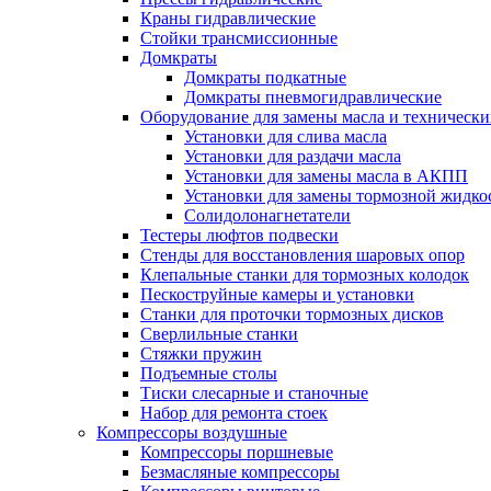
Краны гидравлические
Стойки трансмиссионные
Домкраты
Домкраты подкатные
Домкраты пневмогидравлические
Оборудование для замены масла и техническ
Установки для слива масла
Установки для раздачи масла
Установки для замены масла в АКПП
Установки для замены тормозной жидко
Солидолонагнетатели
Тестеры люфтов подвески
Стенды для восстановления шаровых опор
Клепальные станки для тормозных колодок
Пескоструйные камеры и установки
Станки для проточки тормозных дисков
Сверлильные станки
Стяжки пружин
Подъемные столы
Тиски слесарные и станочные
Набор для ремонта стоек
Компрессоры воздушные
Компрессоры поршневые
Безмасляные компрессоры