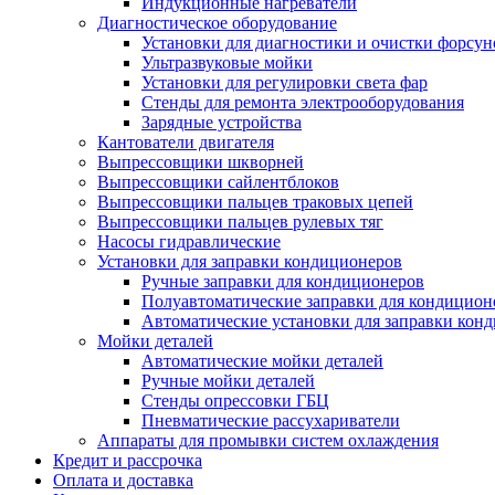
Индукционные нагреватели
Диагностическое оборудование
Установки для диагностики и очистки форсун
Ультразвуковые мойки
Установки для регулировки света фар
Стенды для ремонта электрооборудования
Зарядные устройства
Кантователи двигателя
Выпрессовщики шкворней
Выпрессовщики сайлентблоков
Выпрессовщики пальцев траковых цепей
Выпрессовщики пальцев рулевых тяг
Насосы гидравлические
Установки для заправки кондиционеров
Ручные заправки для кондиционеров
Полуавтоматические заправки для кондицион
Автоматические установки для заправки кон
Мойки деталей
Автоматические мойки деталей
Ручные мойки деталей
Стенды опрессовки ГБЦ
Пневматические рассухариватели
Аппараты для промывки систем охлаждения
Кредит и рассрочка
Оплата и доставка