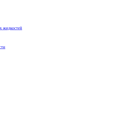
их жидкостей
сти