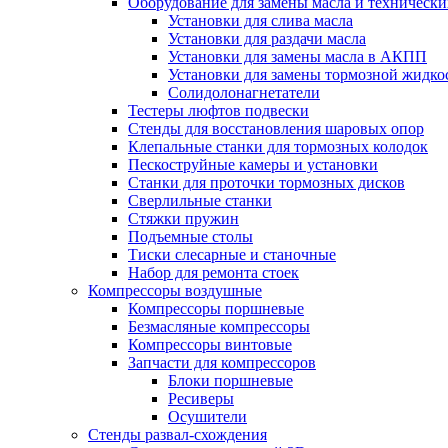
Оборудование для замены масла и техническ
Установки для слива масла
Установки для раздачи масла
Установки для замены масла в АКПП
Установки для замены тормозной жидко
Солидолонагнетатели
Тестеры люфтов подвески
Стенды для восстановления шаровых опор
Клепальные станки для тормозных колодок
Пескоструйные камеры и установки
Станки для проточки тормозных дисков
Сверлильные станки
Стяжки пружин
Подъемные столы
Тиски слесарные и станочные
Набор для ремонта стоек
Компрессоры воздушные
Компрессоры поршневые
Безмасляные компрессоры
Компрессоры винтовые
Запчасти для компрессоров
Блоки поршневые
Ресиверы
Осушители
Стенды развал-схождения