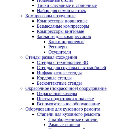
Подъемные столы
Тиски слесарные и станочные
Набор для ремонта стоек
Компрессоры воздушные
Компрессоры поршневые
Безмасляные компрессоры
Компрессоры винтовые
Запчасти для компрессоров
Блоки поршневые
Ресиверы
Осушители
Стенды развал-схождения
Стенды с технологией 3D
Стенды для грузовых автомобилей
Инфракрасные стенды
Кордовые стенды
Бесконтактные стенды
Окрасочное (покрасочное) оборудование
Окрасочные камеры
Посты подготовки к окраске
Вспомогательное оборудование
Оборудование для кузовного ремонта
Стапели для кузовного ремонта
Платформенные стапели
Рамные стапели