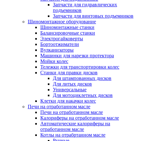
Запчасти для гидравлических
подъемников
Запчасти для винтовых подъемников
Шиномонтажное оборудование
Шиномонтажные станки
Балансировочные станки
Электрогайковерты
Бортоотжиматели
Вулканизаторы
Машинки для нарезки протектора
Мойки колес
Тележки для транспортировки колес
Станки для правки дисков
Для штампованных дисков
Для литых дисков
Универсальные
Для мотоциклетных дисков
Клетки для накачки колес
Печи на отработанном масле
Печи на отработанном масле
Калориферы на отработанном масле
Автоматические калориферы на
отработанном масле
Котлы на отрабртанном масле
Ручные