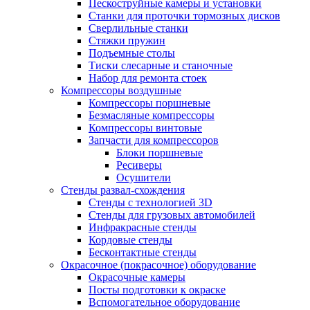
Пескоструйные камеры и установки
Станки для проточки тормозных дисков
Сверлильные станки
Стяжки пружин
Подъемные столы
Тиски слесарные и станочные
Набор для ремонта стоек
Компрессоры воздушные
Компрессоры поршневые
Безмасляные компрессоры
Компрессоры винтовые
Запчасти для компрессоров
Блоки поршневые
Ресиверы
Осушители
Стенды развал-схождения
Стенды с технологией 3D
Стенды для грузовых автомобилей
Инфракрасные стенды
Кордовые стенды
Бесконтактные стенды
Окрасочное (покрасочное) оборудование
Окрасочные камеры
Посты подготовки к окраске
Вспомогательное оборудование