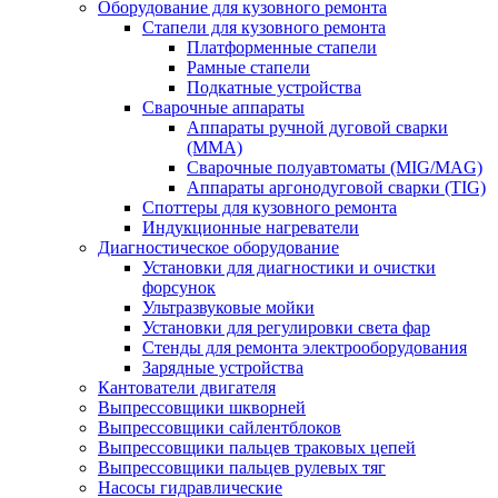
Оборудование для кузовного ремонта
Стапели для кузовного ремонта
Платформенные стапели
Рамные стапели
Подкатные устройства
Сварочные аппараты
Аппараты ручной дуговой сварки
(MMA)
Сварочные полуавтоматы (MIG/MAG)
Аппараты аргонодуговой сварки (TIG)
Споттеры для кузовного ремонта
Индукционные нагреватели
Диагностическое оборудование
Установки для диагностики и очистки
форсунок
Ультразвуковые мойки
Установки для регулировки света фар
Стенды для ремонта электрооборудования
Зарядные устройства
Кантователи двигателя
Выпрессовщики шкворней
Выпрессовщики сайлентблоков
Выпрессовщики пальцев траковых цепей
Выпрессовщики пальцев рулевых тяг
Насосы гидравлические