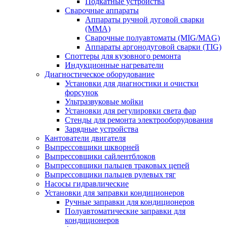
Подкатные устройства
Сварочные аппараты
Аппараты ручной дуговой сварки
(MMA)
Сварочные полуавтоматы (MIG/MAG)
Аппараты аргонодуговой сварки (TIG)
Споттеры для кузовного ремонта
Индукционные нагреватели
Диагностическое оборудование
Установки для диагностики и очистки
форсунок
Ультразвуковые мойки
Установки для регулировки света фар
Стенды для ремонта электрооборудования
Зарядные устройства
Кантователи двигателя
Выпрессовщики шкворней
Выпрессовщики сайлентблоков
Выпрессовщики пальцев траковых цепей
Выпрессовщики пальцев рулевых тяг
Насосы гидравлические
Установки для заправки кондиционеров
Ручные заправки для кондиционеров
Полуавтоматические заправки для
кондиционеров