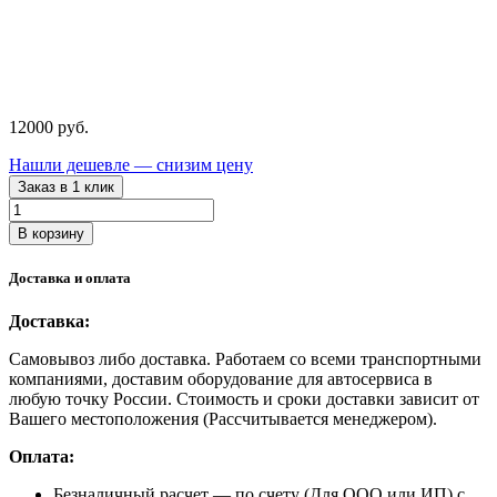
12000
руб.
Нашли дешевле — снизим цену
Заказ в 1 клик
Количество
товара
В корзину
N3203
NORDBERG
Доставка и оплата
Домкрат
подкатной
Доставка:
с
резиновой
Самовывоз либо доставка. Работаем со всеми транспортными
насадкой,
компаниями, доставим оборудование для автосервиса в
3
любую точку России. Стоимость и сроки доставки зависит от
тонны
Вашего местоположения (Рассчитывается менеджером).
Оплата:
Безналичный расчет
— по счету (Для ООО или ИП) с