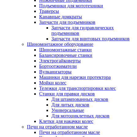
Ножничные подъемники
Подъемники для мототехники
Траверсы
Канавные домкраты
Запчасти для подъемников
Запчасти для гидравлических
подъемников
Запчасти для винтовых подъемников
Шиномонтажное оборудование
Шиномонтажные станки
Балансировочные станки
Электрогайковерты
Бортоотжиматели
Вулканизаторы
Машинки для нарезки протектора
Мойки колес
Тележки для транспортировки колес
Станки для правки дисков
Для штампованных дисков
Для литых дисков
Универсальные
Для мотоциклетных дисков
Клетки для накачки колес
Печи на отработанном масле
Печи на отработанном масле