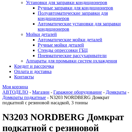
Установки для заправки кондиционеров
Ручные заправки для кондиционеров
Полуавтоматические заправки для
кондиционеров
Автоматические установки для заправки
кондиционеров
Мойки деталей
Автоматические мойки деталей
Ручные мойки деталей
Стенды опрессовки ГБЦ
Пневматические рассухариватели
Аппараты для промывки систем охлаждения
Кредит и рассрочка
Оплата и доставка
Контакты
Моя корзина
АВТОДЕЛО
-
Магазин
-
Гаражное оборудование
-
Домкраты
-
Домкраты подкатные
- N3203 NORDBERG Домкрат
подкатной с резиновой насадкой, 3 тонны
N3203 NORDBERG Домкрат
подкатной с резиновой