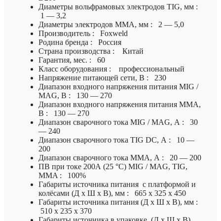
Диаметры вольфрамовых электродов TIG, мм :
1 — 3,2
Диаметры электродов MMA, мм : 2 — 5,0
Производитель : Foxweld
Родина бренда : Россия
Страна производства : Китай
Гарантия, мес. : 60
Класс оборудования : профессиональный
Напряжение питающей сети, В : 230
Диапазон входного напряжения питания MIG /
MAG, В : 130 — 270
Диапазон входного напряжения питания MMA,
В : 130 — 270
Диапазон сварочного тока MIG / MAG, А : 30
— 240
Диапазон сварочного тока TIG DC, А : 10 —
200
Диапазон сварочного тока MMA, А : 20 — 200
ПВ при токе 200А (25 °C) МIG / MAG, TIG,
MMA : 100%
Габариты источника питания с платформой и
колёсами (Д х Ш х В), мм : 665 х 325 х 450
Габариты источника питания (Д х Ш х В), мм :
510 х 235 х 370
Габариты источника в упаковке, (Д х Ш х В),