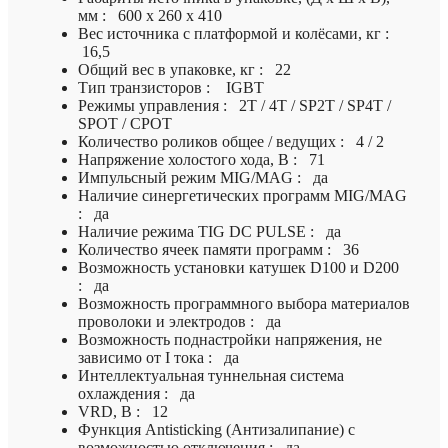
мм : 600 х 260 х 410
Вес источника с платформой и колёсами, кг :
16,5
Общий вес в упаковке, кг : 22
Тип транзисторов : IGBT
Режимы управления : 2Т / 4Т / SP2T / SP4T /
SPOT / CPOT
Количество роликов общее / ведущих : 4 / 2
Напряжение холостого хода, В : 71
Импульсный режим MIG/MAG : да
Наличие синергетических программ MIG/MAG
: да
Наличие режима TIG DC PULSE : да
Количество ячеек памяти программ : 36
Возможность установки катушек D100 и D200
: да
Возможность программного выбора материалов
проволоки и электродов : да
Возможность поднастройки напряжения, не
зависимо от I тока : да
Интеллектуальная туннельная система
охлаждения : да
VRD, В : 12
Функция Antisticking (Антизалипание) с
возможностью отключения : да