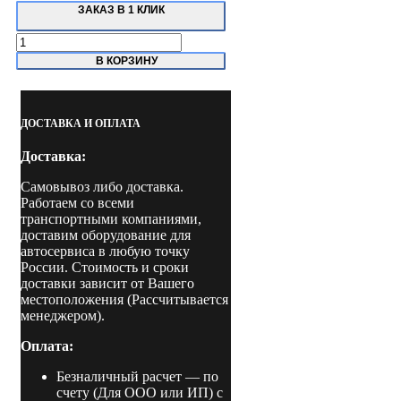
ЗАКАЗ В 1 КЛИК
Количество
товара
В КОРЗИНУ
INVERMIG
240
DP
FoxWeld
ДОСТАВКА И ОПЛАТА
Сварочный
полуавтомат
Доставка:
Самовывоз либо доставка.
Работаем со всеми
транспортными компаниями,
доставим оборудование для
автосервиса в любую точку
России. Стоимость и сроки
доставки зависит от Вашего
местоположения (Рассчитывается
менеджером).
Оплата:
Безналичный расчет
— по
счету (Для ООО или ИП) с