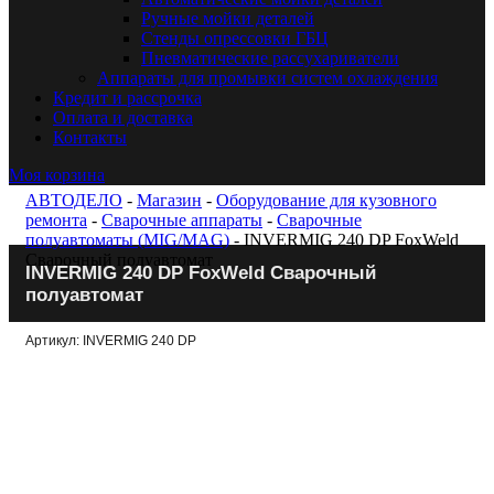
Ручные мойки деталей
Стенды опрессовки ГБЦ
Пневматические рассухариватели
Аппараты для промывки систем охлаждения
Кредит и рассрочка
Оплата и доставка
Контакты
Моя корзина
АВТОДЕЛО
-
Магазин
-
Оборудование для кузовного
ремонта
-
Сварочные аппараты
-
Сварочные
полуавтоматы (MIG/MAG)
- INVERMIG 240 DP FoxWeld
Сварочный полуавтомат
INVERMIG 240 DP FoxWeld Сварочный
полуавтомат
Артикул: INVERMIG 240 DP