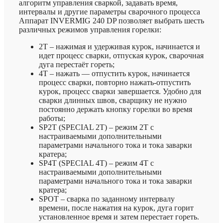
алгоритм управления сваркой, задавать время,
интервалы и другие параметры сварочного процесса
Аппарат INVERMIG 240 DP позволяет выбрать шесть
различных режимов управления горелки:
2T – нажимая и удерживая курок, начинается и
идет процесс сварки, отпуская курок, сварочная
дуга перестаёт гореть;
4T – нажать — отпустить курок, начинается
процесс сварки, повторно нажать-отпустить
курок, процесс сварки завершается. Удобно для
сварки длинных швов, сварщику не нужно
постоянно держать кнопку горелки во время
работы;
SP2T (SPECIAL 2T) – режим 2T c
настраиваемыми дополнительными
параметрами начального тока и тока заварки
кратера;
SP4T (SPECIAL 4T) – режим 4T c
настраиваемыми дополнительными
параметрами начального тока и тока заварки
кратера;
SPOT – сварка по заданному интервалу
времени, после нажатия на курок, дуга горит
установленное время и затем перестает гореть.