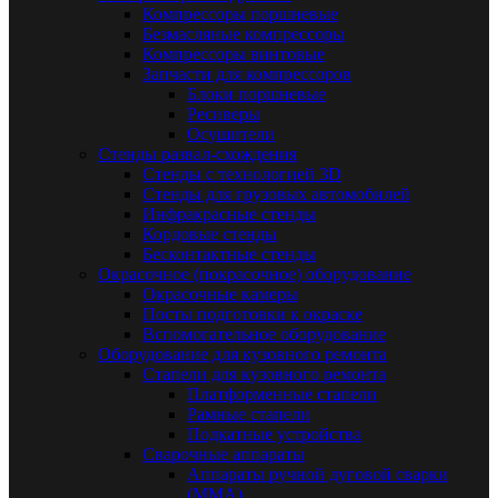
Компрессоры поршневые
Безмасляные компрессоры
Компрессоры винтовые
Запчасти для компрессоров
Блоки поршневые
Ресиверы
Осушители
Стенды развал-схождения
Стенды с технологией 3D
Стенды для грузовых автомобилей
Инфракрасные стенды
Кордовые стенды
Бесконтактные стенды
Окрасочное (покрасочное) оборудование
Окрасочные камеры
Посты подготовки к окраске
Вспомогательное оборудование
Оборудование для кузовного ремонта
Стапели для кузовного ремонта
Платформенные стапели
Рамные стапели
Подкатные устройства
Сварочные аппараты
Аппараты ручной дуговой сварки
(MMA)