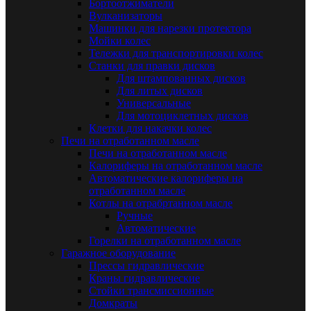
Бортоотжиматели
Вулканизаторы
Машинки для нарезки протектора
Мойки колес
Тележки для транспортировки колес
Станки для правки дисков
Для штампованных дисков
Для литых дисков
Универсальные
Для мотоциклетных дисков
Клетки для накачки колес
Печи на отработанном масле
Печи на отработанном масле
Калориферы на отработанном масле
Автоматические калориферы на
отработанном масле
Котлы на отрабртанном масле
Ручные
Автоматические
Горелки на отработанном масле
Гаражное оборудование
Прессы гидравлические
Краны гидравлические
Стойки трансмиссионные
Домкраты