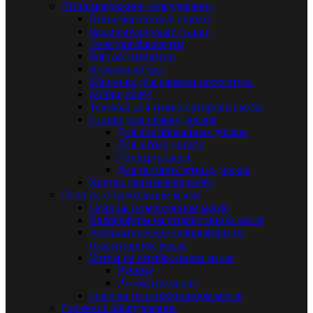
Шиномонтажное оборудование
Шиномонтажные станки
Балансировочные станки
Электрогайковерты
Бортоотжиматели
Вулканизаторы
Машинки для нарезки протектора
Мойки колес
Тележки для транспортировки колес
Станки для правки дисков
Для штампованных дисков
Для литых дисков
Универсальные
Для мотоциклетных дисков
Клетки для накачки колес
Печи на отработанном масле
Печи на отработанном масле
Калориферы на отработанном масле
Автоматические калориферы на
отработанном масле
Котлы на отрабртанном масле
Ручные
Автоматические
Горелки на отработанном масле
Гаражное оборудование