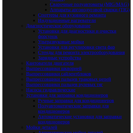
Сварочные полуавтоматы (MIG/MAG)
Аппараты аргонодуговой сварки (TIG)
Споттеры для кузовного ремонта
Индукционные нагреватели
Диагностическое оборудование
Установки для диагностики и очистки
форсунок
Ультразвуковые мойки
Установки для регулировки света фар
Стенды для ремонта электрооборудования
Зарядные устройства
Кантователи двигателя
Выпрессовщики шкворней
Выпрессовщики сайлентблоков
Выпрессовщики пальцев траковых цепей
Выпрессовщики пальцев рулевых тяг
Насосы гидравлические
Установки для заправки кондиционеров
Ручные заправки для кондиционеров
Полуавтоматические заправки для
кондиционеров
Автоматические установки для заправки
кондиционеров
Мойки деталей
Автоматические мойки деталей