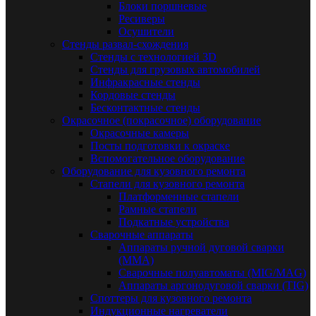
Блоки поршневые
Ресиверы
Осушители
Стенды развал-схождения
Стенды с технологией 3D
Стенды для грузовых автомобилей
Инфракрасные стенды
Кордовые стенды
Бесконтактные стенды
Окрасочное (покрасочное) оборудование
Окрасочные камеры
Посты подготовки к окраске
Вспомогательное оборудование
Оборудование для кузовного ремонта
Стапели для кузовного ремонта
Платформенные стапели
Рамные стапели
Подкатные устройства
Сварочные аппараты
Аппараты ручной дуговой сварки
(MMA)
Сварочные полуавтоматы (MIG/MAG)
Аппараты аргонодуговой сварки (TIG)
Споттеры для кузовного ремонта
Индукционные нагреватели