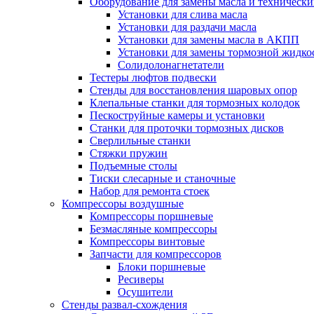
Оборудование для замены масла и техническ
Установки для слива масла
Установки для раздачи масла
Установки для замены масла в АКПП
Установки для замены тормозной жидко
Солидолонагнетатели
Тестеры люфтов подвески
Стенды для восстановления шаровых опор
Клепальные станки для тормозных колодок
Пескоструйные камеры и установки
Станки для проточки тормозных дисков
Сверлильные станки
Стяжки пружин
Подъемные столы
Тиски слесарные и станочные
Набор для ремонта стоек
Компрессоры воздушные
Компрессоры поршневые
Безмасляные компрессоры
Компрессоры винтовые
Запчасти для компрессоров
Блоки поршневые
Ресиверы
Осушители
Стенды развал-схождения