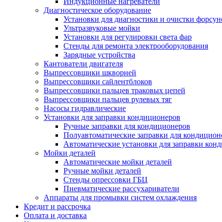
Индукционные нагреватели
Диагностическое оборудование
Установки для диагностики и очистки форсун
Ультразвуковые мойки
Установки для регулировки света фар
Стенды для ремонта электрооборудования
Зарядные устройства
Кантователи двигателя
Выпрессовщики шкворней
Выпрессовщики сайлентблоков
Выпрессовщики пальцев траковых цепей
Выпрессовщики пальцев рулевых тяг
Насосы гидравлические
Установки для заправки кондиционеров
Ручные заправки для кондиционеров
Полуавтоматические заправки для кондицион
Автоматические установки для заправки кон
Мойки деталей
Автоматические мойки деталей
Ручные мойки деталей
Стенды опрессовки ГБЦ
Пневматические рассухариватели
Аппараты для промывки систем охлаждения
Кредит и рассрочка
Оплата и доставка