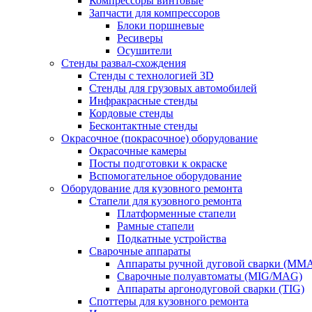
Компрессоры винтовые
Запчасти для компрессоров
Блоки поршневые
Ресиверы
Осушители
Стенды развал-схождения
Стенды с технологией 3D
Стенды для грузовых автомобилей
Инфракрасные стенды
Кордовые стенды
Бесконтактные стенды
Окрасочное (покрасочное) оборудование
Окрасочные камеры
Посты подготовки к окраске
Вспомогательное оборудование
Оборудование для кузовного ремонта
Стапели для кузовного ремонта
Платформенные стапели
Рамные стапели
Подкатные устройства
Сварочные аппараты
Аппараты ручной дуговой сварки (MM
Сварочные полуавтоматы (MIG/MAG)
Аппараты аргонодуговой сварки (TIG)
Споттеры для кузовного ремонта