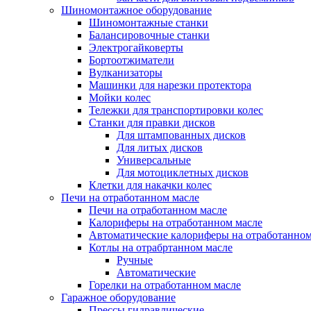
Шиномонтажное оборудование
Шиномонтажные станки
Балансировочные станки
Электрогайковерты
Бортоотжиматели
Вулканизаторы
Машинки для нарезки протектора
Мойки колес
Тележки для транспортировки колес
Станки для правки дисков
Для штампованных дисков
Для литых дисков
Универсальные
Для мотоциклетных дисков
Клетки для накачки колес
Печи на отработанном масле
Печи на отработанном масле
Калориферы на отработанном масле
Автоматические калориферы на отработанном
Котлы на отрабртанном масле
Ручные
Автоматические
Горелки на отработанном масле
Гаражное оборудование
Прессы гидравлические