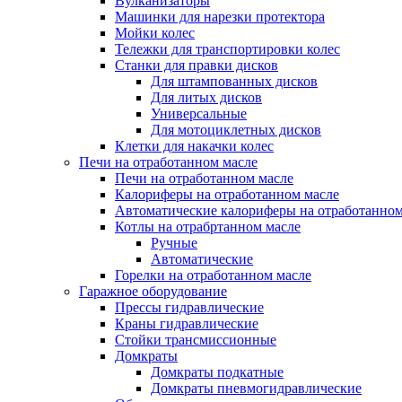
Вулканизаторы
Машинки для нарезки протектора
Мойки колес
Тележки для транспортировки колес
Станки для правки дисков
Для штампованных дисков
Для литых дисков
Универсальные
Для мотоциклетных дисков
Клетки для накачки колес
Печи на отработанном масле
Печи на отработанном масле
Калориферы на отработанном масле
Автоматические калориферы на отработанном
Котлы на отрабртанном масле
Ручные
Автоматические
Горелки на отработанном масле
Гаражное оборудование
Прессы гидравлические
Краны гидравлические
Стойки трансмиссионные
Домкраты
Домкраты подкатные
Домкраты пневмогидравлические