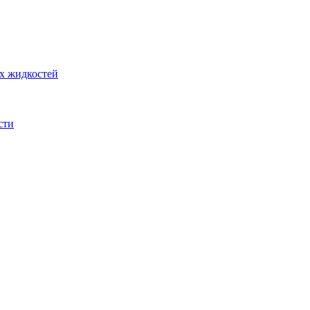
их жидкостей
сти