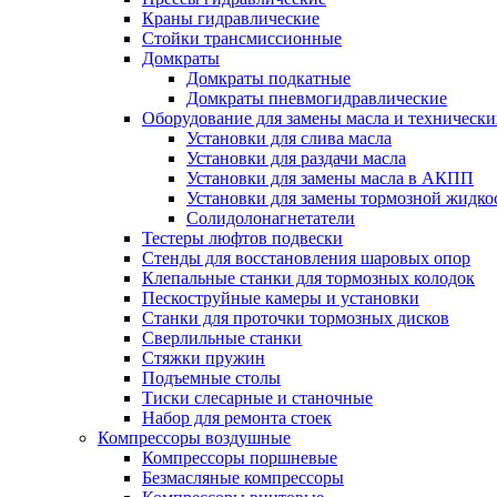
Краны гидравлические
Стойки трансмиссионные
Домкраты
Домкраты подкатные
Домкраты пневмогидравлические
Оборудование для замены масла и техническ
Установки для слива масла
Установки для раздачи масла
Установки для замены масла в АКПП
Установки для замены тормозной жидко
Солидолонагнетатели
Тестеры люфтов подвески
Стенды для восстановления шаровых опор
Клепальные станки для тормозных колодок
Пескоструйные камеры и установки
Станки для проточки тормозных дисков
Сверлильные станки
Стяжки пружин
Подъемные столы
Тиски слесарные и станочные
Набор для ремонта стоек
Компрессоры воздушные
Компрессоры поршневые
Безмасляные компрессоры