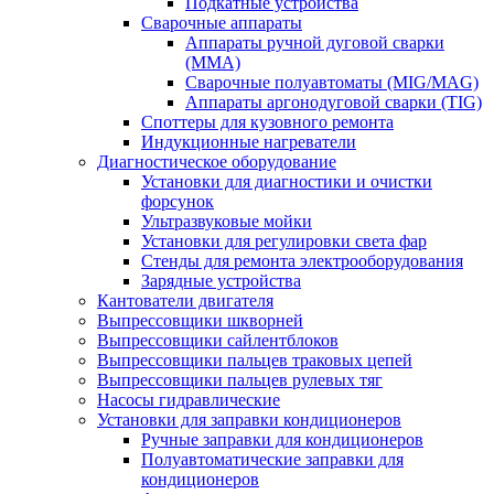
Подкатные устройства
Сварочные аппараты
Аппараты ручной дуговой сварки
(MMA)
Сварочные полуавтоматы (MIG/MAG)
Аппараты аргонодуговой сварки (TIG)
Споттеры для кузовного ремонта
Индукционные нагреватели
Диагностическое оборудование
Установки для диагностики и очистки
форсунок
Ультразвуковые мойки
Установки для регулировки света фар
Стенды для ремонта электрооборудования
Зарядные устройства
Кантователи двигателя
Выпрессовщики шкворней
Выпрессовщики сайлентблоков
Выпрессовщики пальцев траковых цепей
Выпрессовщики пальцев рулевых тяг
Насосы гидравлические
Установки для заправки кондиционеров
Ручные заправки для кондиционеров
Полуавтоматические заправки для
кондиционеров