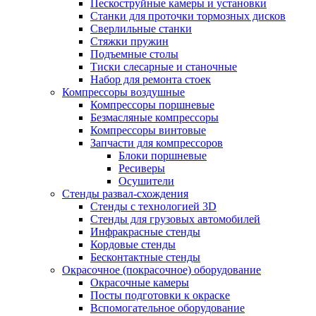
Пескоструйные камеры и установки
Станки для проточки тормозных дисков
Сверлильные станки
Стяжки пружин
Подъемные столы
Тиски слесарные и станочные
Набор для ремонта стоек
Компрессоры воздушные
Компрессоры поршневые
Безмасляные компрессоры
Компрессоры винтовые
Запчасти для компрессоров
Блоки поршневые
Ресиверы
Осушители
Стенды развал-схождения
Стенды с технологией 3D
Стенды для грузовых автомобилей
Инфракрасные стенды
Кордовые стенды
Бесконтактные стенды
Окрасочное (покрасочное) оборудование
Окрасочные камеры
Посты подготовки к окраске
Вспомогательное оборудование