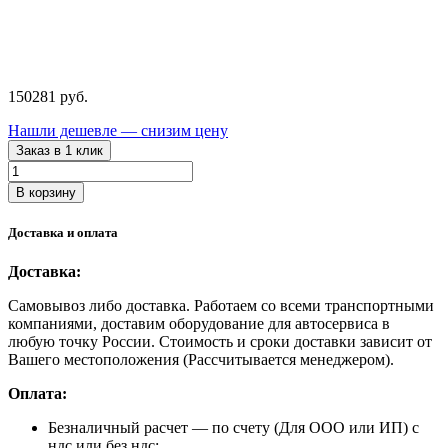
150281
руб.
Нашли дешевле — снизим цену
Заказ в 1 клик
Количество
товара
В корзину
4640
NORDBERG
Доставка и оплата
Шиномонтажный
станок
Доставка:
автоматический
10-
Самовывоз либо доставка. Работаем со всеми транспортными
24”
компаниями, доставим оборудование для автосервиса в
любую точку России. Стоимость и сроки доставки зависит от
Вашего местоположения (Рассчитывается менеджером).
Оплата:
Безналичный расчет
— по счету (Для ООО или ИП) с
ндс или без ндс;