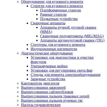
Оборудование для кузовного ремонта
Стапели для кузовного ремонта
Платформенные стапели
Рамные стапели
Подкатные устройства
Сварочные аппараты
Аппараты ручной дуговой сварки
(MMA)
Сварочные полуавтоматы (MIG/MAG)
Аппараты аргонодуговой сварки (TIG)
Споттеры для кузовного ремонта
Индукционные нагреватели
Диагностическое оборудование
Установки для диагностики и очистки
форсунок
Ультразвуковые мойки
Установки для регулировки света фар
Стенды для ремонта электрооборудования
Зарядные устройства
Кантователи двигателя
Выпрессовщики шкворней
Выпрессовщики сайлентблоков
Выпрессовщики пальцев траковых цепей
Выпрессовщики пальцев рулевых тяг
Насосы гидравлические