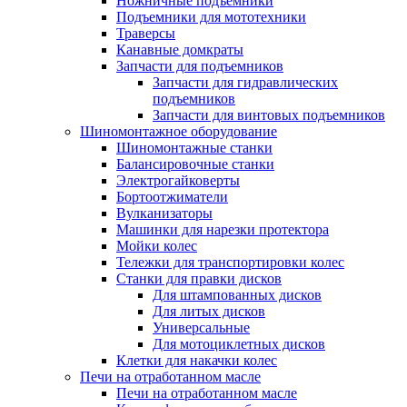
Ножничные подъемники
Подъемники для мототехники
Траверсы
Канавные домкраты
Запчасти для подъемников
Запчасти для гидравлических
подъемников
Запчасти для винтовых подъемников
Шиномонтажное оборудование
Шиномонтажные станки
Балансировочные станки
Электрогайковерты
Бортоотжиматели
Вулканизаторы
Машинки для нарезки протектора
Мойки колес
Тележки для транспортировки колес
Станки для правки дисков
Для штампованных дисков
Для литых дисков
Универсальные
Для мотоциклетных дисков
Клетки для накачки колес
Печи на отработанном масле
Печи на отработанном масле