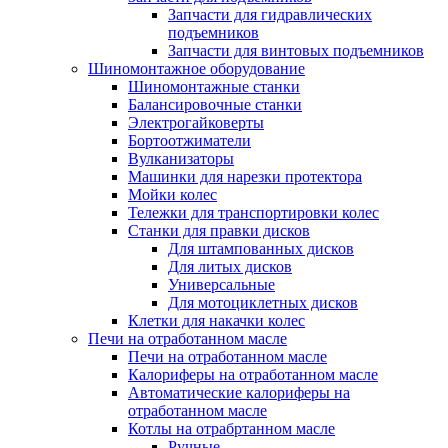
Запчасти для гидравлических
подъемников
Запчасти для винтовых подъемников
Шиномонтажное оборудование
Шиномонтажные станки
Балансировочные станки
Электрогайковерты
Бортоотжиматели
Вулканизаторы
Машинки для нарезки протектора
Мойки колес
Тележки для транспортировки колес
Станки для правки дисков
Для штампованных дисков
Для литых дисков
Универсальные
Для мотоциклетных дисков
Клетки для накачки колес
Печи на отработанном масле
Печи на отработанном масле
Калориферы на отработанном масле
Автоматические калориферы на
отработанном масле
Котлы на отрабртанном масле
Ручные