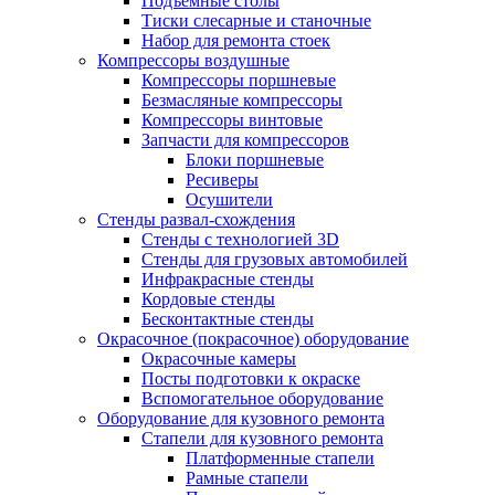
Подъемные столы
Тиски слесарные и станочные
Набор для ремонта стоек
Компрессоры воздушные
Компрессоры поршневые
Безмасляные компрессоры
Компрессоры винтовые
Запчасти для компрессоров
Блоки поршневые
Ресиверы
Осушители
Стенды развал-схождения
Стенды с технологией 3D
Стенды для грузовых автомобилей
Инфракрасные стенды
Кордовые стенды
Бесконтактные стенды
Окрасочное (покрасочное) оборудование
Окрасочные камеры
Посты подготовки к окраске
Вспомогательное оборудование
Оборудование для кузовного ремонта
Стапели для кузовного ремонта
Платформенные стапели
Рамные стапели