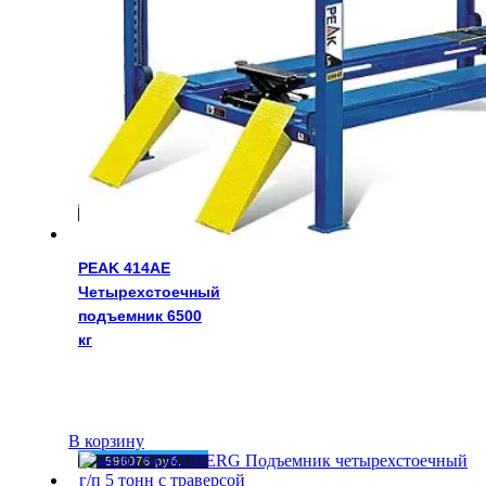
567900
руб.
PEAK 414AE
Четырехстоечный
подъемник 6500
кг
В корзину
596076
руб.