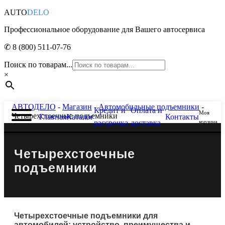
AUTO
DELO
Профессиональное оборудование для Вашего автосервиса
✆ 8 (800) 511-07-76
Поиск по товарам...
×
АВТОДЕЛО
-
Магазин
-
Автомобильные подъемники
-
Кредит и
Оплата и
Моя
Четырехстоечные подъемники
Главная
Каталог
Контакты
рассрочка
доставка
корзина
Четырехстоечные
подъемники
Четырехстоечные подъемники для
автомобилей: устройство, преимущества и