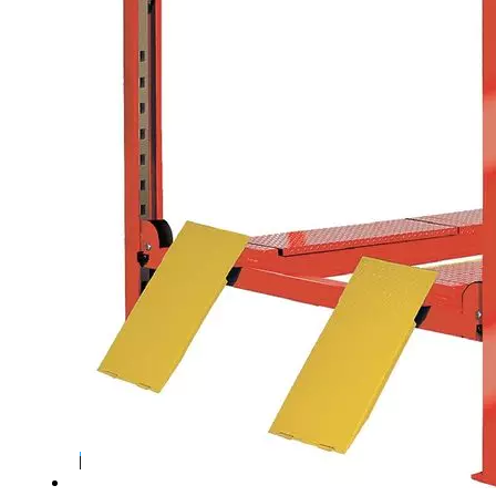
522000
руб.