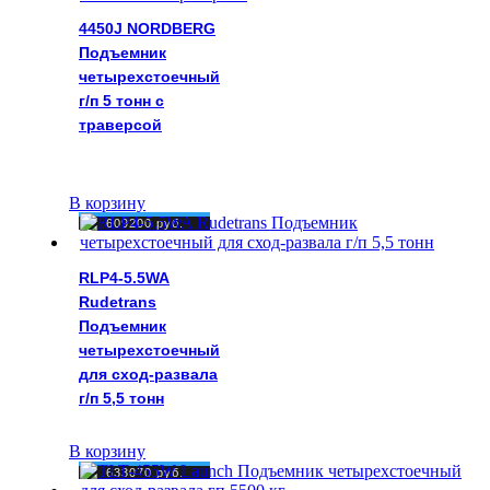
4450J NORDBERG
Подъемник
четырехстоечный
г/п 5 тонн c
траверсой
В корзину
609200
руб.
RLP4-5.5WA
Rudetrans
Подъемник
четырехстоечный
для сход-развала
г/п 5,5 тонн
В корзину
633070
руб.