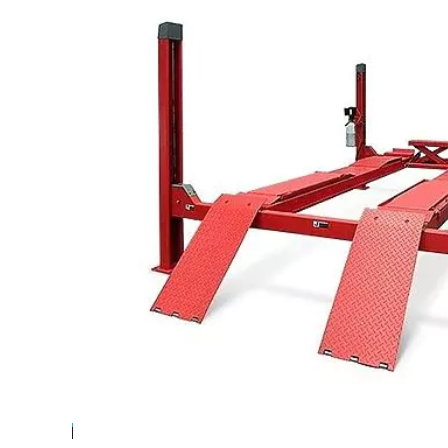
498370
руб.