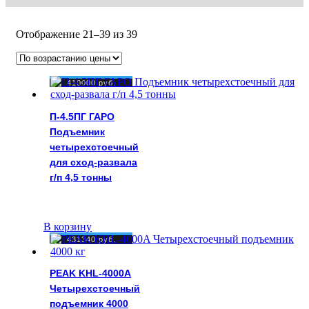
Цены:
Отображение 21–39 из 39
по
возрастанию
410000
руб.
П-4.5ПГ ГАРО
Подъемник
четырехстоечный
для сход-развала
г/п 4,5 тонны
В корзину
431340
руб.
PEAK KHL-4000A
Четырехстоечный
подъемник 4000