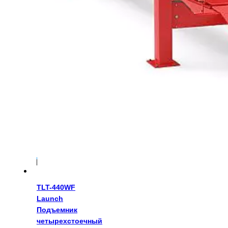
539700
руб.
TLT-440WF
Launch
Подъемник
четырехстоечный