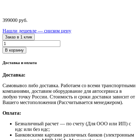
399000
руб.
Нашли дешевле — снизим цену
Заказ в 1 клик
Количество
товара
В корзину
ВПТ150-
330
Доставка и оплата
Выпрессовщик
пальцев
Доставка:
траковых
цепей
Самовывоз либо доставка. Работаем со всеми транспортными
162
компаниями, доставим оборудование для автосервиса в
тонн
любую точку России. Стоимость и сроки доставки зависит от
Вашего местоположения (Рассчитывается менеджером).
Оплата:
Безналичный расчет
— по счету (Для ООО или ИП) с
ндс или без ндс;
Банковскими картами различных банков (электронным