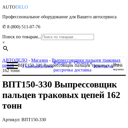
AUTO
DELO
Профессиональное оборудование для Вашего автосервиса
✆ 8 (800) 511-07-76
Поиск по товарам...
×
АВТОДЕЛО
-
Магазин
-
Выпрессовщики пальцев траковых
Кредит и
Оплата и
Моя
цепей
- ВПТ150-330 Выпрессовщик пальцев траковых цепей
Главная
Каталог
Контакты
рассрочка
доставка
корзина
162 тонн
ВПТ150-330 Выпрессовщик
пальцев траковых цепей 162
тонн
Артикул: ВПТ150-330