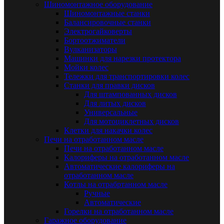
Шиномонтажное оборудование
Шиномонтажные станки
Балансировочные станки
Электрогайковерты
Бортоотжиматели
Вулканизаторы
Машинки для нарезки протектора
Мойки колес
Тележки для транспортировки колес
Станки для правки дисков
Для штампованных дисков
Для литых дисков
Универсальные
Для мотоциклетных дисков
Клетки для накачки колес
Печи на отработанном масле
Печи на отработанном масле
Калориферы на отработанном масле
Автоматические калориферы на
отработанном масле
Котлы на отрабртанном масле
Ручные
Автоматические
Горелки на отработанном масле
Гаражное оборудование