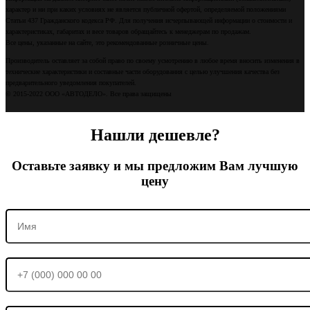
характер и ни при каких условиях не является публичной офертой, определяемой положениями
Статьи 437 Гражданского кодекса РФ. Для получения исчерпывающей информации о стоимости и
характеристиках, габаритах и весе товаров обращайтесь к менеджерам по продажам.
Все цены, указанные на сайте, это рекомендованные розничные цены.
Производитель оставляет за собой право по своему усмотрению в любое время вносить изменения в
технические характеристики и составные части оборудования с целью улучшения качества без
предварительного уведомления покупателей.
© 2015-2022 ООО «АВТОДЕЛО». Все права защищены
Нашли дешевле?
Оставьте заявку и мы предложим Вам лучшую
цену