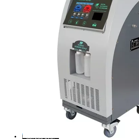
337250
руб.