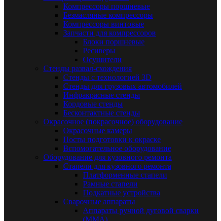
Компрессоры поршневые
Безмасляные компрессоры
Компрессоры винтовые
Запчасти для компрессоров
Блоки поршневые
Ресиверы
Осушители
Стенды развал-схождения
Стенды с технологией 3D
Стенды для грузовых автомобилей
Инфракрасные стенды
Кордовые стенды
Бесконтактные стенды
Окрасочное (покрасочное) оборудование
Окрасочные камеры
Посты подготовки к окраске
Вспомогательное оборудование
Оборудование для кузовного ремонта
Стапели для кузовного ремонта
Платформенные стапели
Рамные стапели
Подкатные устройства
Сварочные аппараты
Аппараты ручной дуговой сварки
(MMA)