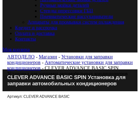
Ручные мойки деталей
Стенды опрессовки ГБЦ
Пневматические рассухариватели
Аппараты для промывки систем охлаждения
Кредит и рассрочка
Оплата и доставка
Контакты
Моя корзина
АВТОДЕЛО
-
Магазин
-
Установки для заправки
кондиционеров
-
Автоматические установки для заправки
кондиционеров
- CLEVER ADVANCE BASIC SPIN
Установка для заправки автомобильных кондиционеров
CLEVER ADVANCE BASIC SPIN Установка для
заправки автомобильных кондиционеров
Артикул: CLEVER ADVANCE BASIC