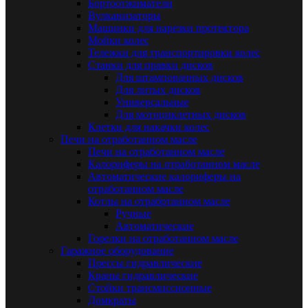
Бортоотжиматели
Вулканизаторы
Машинки для нарезки протектора
Мойки колес
Тележки для транспортировки колес
Станки для правки дисков
Для штампованных дисков
Для литых дисков
Универсальные
Для мотоциклетных дисков
Клетки для накачки колес
Печи на отработанном масле
Печи на отработанном масле
Калориферы на отработанном масле
Автоматические калориферы на
отработанном масле
Котлы на отрабртанном масле
Ручные
Автоматические
Горелки на отработанном масле
Гаражное оборудование
Прессы гидравлические
Краны гидравлические
Стойки трансмиссионные
Домкраты