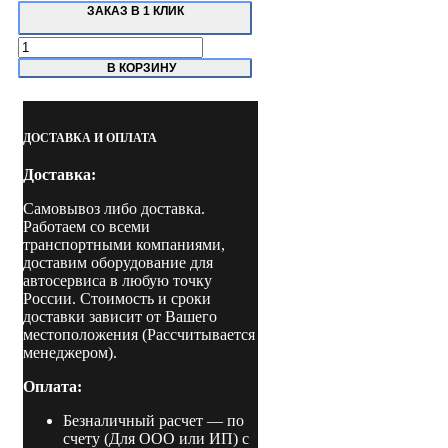
ЗАКАЗ В 1 КЛИК
Количество
товара
В КОРЗИНУ
CLEVER
ADVANCE
BASIC
SPIN
ДОСТАВКА И ОПЛАТА
Установка
для
Доставка:
заправки
автомобильных
Самовывоз либо доставка.
кондиционеров
Работаем со всеми
транспортными компаниями,
доставим оборудование для
автосервиса в любую точку
России. Стоимость и сроки
доставки зависит от Вашего
местоположения (Рассчитывается
менеджером).
Оплата:
Безналичный расчет
— по
счету (Для ООО или ИП) с