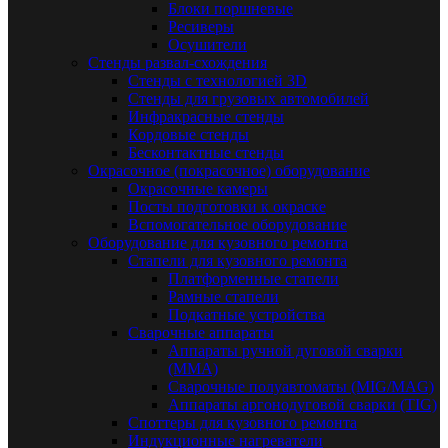
Блоки поршневые
Ресиверы
Осушители
Стенды развал-схождения
Стенды с технологией 3D
Стенды для грузовых автомобилей
Инфракрасные стенды
Кордовые стенды
Бесконтактные стенды
Окрасочное (покрасочное) оборудование
Окрасочные камеры
Посты подготовки к окраске
Вспомогательное оборудование
Оборудование для кузовного ремонта
Стапели для кузовного ремонта
Платформенные стапели
Рамные стапели
Подкатные устройства
Сварочные аппараты
Аппараты ручной дуговой сварки
(MMA)
Сварочные полуавтоматы (MIG/MAG)
Аппараты аргонодуговой сварки (TIG)
Споттеры для кузовного ремонта
Индукционные нагреватели