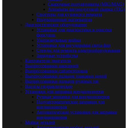
Сварочные полуавтоматы (MIG/MAG)
Аппараты аргонодуговой сварки (TIG)
Споттеры для кузовного ремонта
Индукционные нагреватели
Диагностическое оборудование
Установки для диагностики и очистки
форсунок
Ультразвуковые мойки
Установки для регулировки света фар
Стенды для ремонта электрооборудования
Зарядные устройства
Кантователи двигателя
Выпрессовщики шкворней
Выпрессовщики сайлентблоков
Выпрессовщики пальцев траковых цепей
Выпрессовщики пальцев рулевых тяг
Насосы гидравлические
Установки для заправки кондиционеров
Ручные заправки для кондиционеров
Полуавтоматические заправки для
кондиционеров
Автоматические установки для заправки
кондиционеров
Мойки деталей
Автоматические мойки деталей