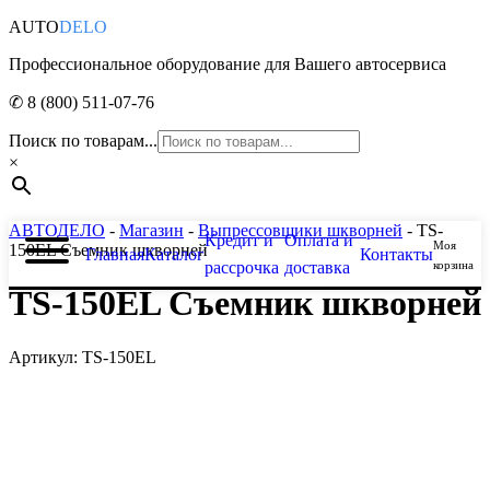
AUTO
DELO
Профессиональное оборудование для Вашего автосервиса
✆ 8 (800) 511-07-76
Поиск по товарам...
×
АВТОДЕЛО
-
Магазин
-
Выпрессовщики шкворней
- TS-
Кредит и
Оплата и
Моя
150EL Съемник шкворней
Главная
Каталог
Контакты
рассрочка
доставка
корзина
TS-150EL Съемник шкворней
Артикул: TS-150EL