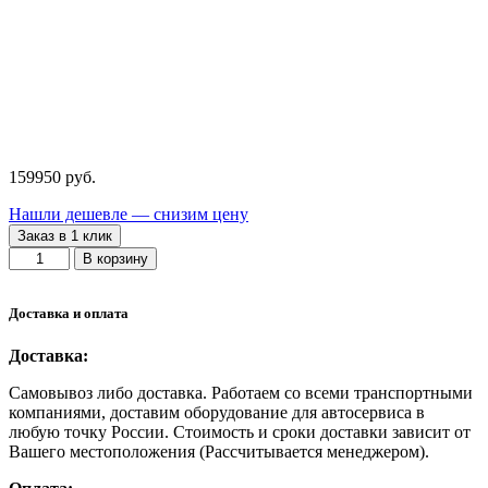
159950
руб.
Нашли дешевле — снизим цену
Заказ в 1 клик
Количество
В корзину
товара
TS-
150EL
Доставка и оплата
Съемник
шкворней
Доставка:
Самовывоз либо доставка. Работаем со всеми транспортными
компаниями, доставим оборудование для автосервиса в
любую точку России. Стоимость и сроки доставки зависит от
Вашего местоположения (Рассчитывается менеджером).