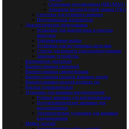
Сварочные полуавтоматы (MIG/MAG)
Аппараты аргонодуговой сварки (TIG)
Споттеры для кузовного ремонта
Индукционные нагреватели
Диагностическое оборудование
Установки для диагностики и очистки
форсунок
Ультразвуковые мойки
Установки для регулировки света фар
Стенды для ремонта электрооборудования
Зарядные устройства
Кантователи двигателя
Выпрессовщики шкворней
Выпрессовщики сайлентблоков
Выпрессовщики пальцев траковых цепей
Выпрессовщики пальцев рулевых тяг
Насосы гидравлические
Установки для заправки кондиционеров
Ручные заправки для кондиционеров
Полуавтоматические заправки для
кондиционеров
Автоматические установки для заправки
кондиционеров
Мойки деталей
Автоматические мойки деталей