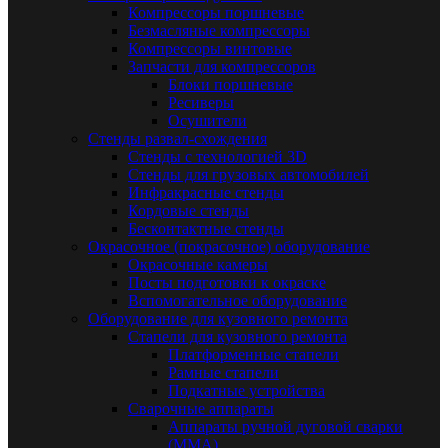
Компрессоры поршневые
Безмасляные компрессоры
Компрессоры винтовые
Запчасти для компрессоров
Блоки поршневые
Ресиверы
Осушители
Стенды развал-схождения
Стенды с технологией 3D
Стенды для грузовых автомобилей
Инфракрасные стенды
Кордовые стенды
Бесконтактные стенды
Окрасочное (покрасочное) оборудование
Окрасочные камеры
Посты подготовки к окраске
Вспомогательное оборудование
Оборудование для кузовного ремонта
Стапели для кузовного ремонта
Платформенные стапели
Рамные стапели
Подкатные устройства
Сварочные аппараты
Аппараты ручной дуговой сварки
(MMA)