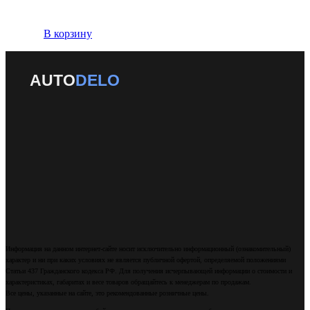
В корзину
AUTO
DELO
Информация на данном интернет-сайте носит исключительно информационный (ознакомительный)
характер и ни при каких условиях не является публичной офертой, определяемой положениями
Статьи 437 Гражданского кодекса РФ. Для получения исчерпывающей информации о стоимости и
характеристиках, габаритах и весе товаров обращайтесь к менеджерам по продажам.
Все цены, указанные на сайте, это рекомендованные розничные цены.