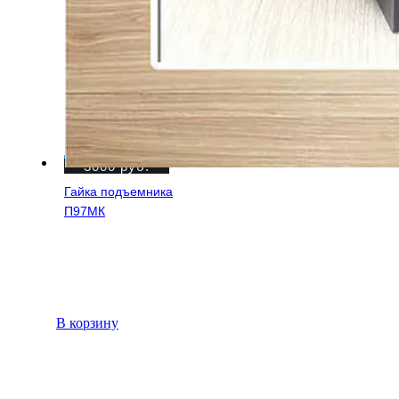
3000
руб.
Гайка подъемника
П97МК
В корзину