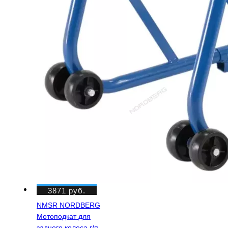
3871
руб.
NMSR NORDBERG
Мотоподкат для
заднего колеса г/п