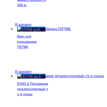
300 кг
В корзину
29900
руб.
Винт для
подъемника
П97МК
В корзину
355900
руб.
ES4D-S Подъемник
четырехстоечный г/
п 4 тонны