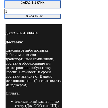
ЗАКАЗ В 1 КЛИК
Количество
товара
В КОРЗИНУ
TLT-
240SB
Launch
Двухстоечный
ДОСТАВКА И ОПЛАТА
подъемник
г/
Доставка:
п
4
Самовывоз либо доставка.
тонны
Работаем со всеми
транспортными компаниями,
доставим оборудование для
автосервиса в любую точку
России. Стоимость и сроки
доставки зависит от Вашего
местоположения (Рассчитывается
менеджером).
Оплата:
Безналичный расчет
— по
счету (Для ООО или ИП) с