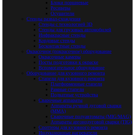
Блоки поршневые
Ресиверы
Осушители
Стенды развал-схождения
Стенды с технологией 3D
Стенды для грузовых автомобилей
Инфракрасные стенды
Кордовые стенды
Бесконтактные стенды
Окрасочное (покрасочное) оборудование
Окрасочные камеры
Посты подготовки к окраске
Вспомогательное оборудование
Оборудование для кузовного ремонта
Стапели для кузовного ремонта
Платформенные стапели
Рамные стапели
Подкатные устройства
Сварочные аппараты
Аппараты ручной дуговой сварки
(MMA)
Сварочные полуавтоматы (MIG/MAG)
Аппараты аргонодуговой сварки (TIG)
Споттеры для кузовного ремонта
Индукционные нагреватели