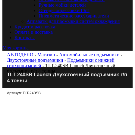
Ручные мойки деталей
Стенды опрессовки ГБЦ
Пневматические рассухариватели
Аппараты для промывки систем охлаждения
Кредит и рассрочка
Оплата и доставка
Контакты
Моя корзина
АВТОДЕЛО
-
Магазин
-
Автомобильные подъемники
-
Двухстоечные подъемники
-
Подъемники с нижней
синхронизацией
- TLT-240SB Launch Двухстоечный
подъемник г/п 4 тонны
TLT-240SB Launch Двухстоечный подъемник г/п
4 тонны
Артикул: TLT-240SB