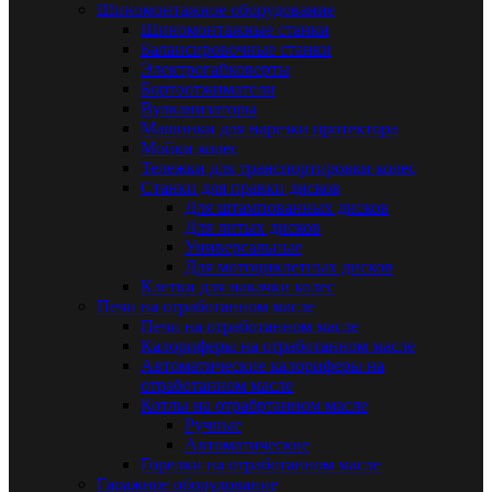
Шиномонтажное оборудование
Шиномонтажные станки
Балансировочные станки
Электрогайковерты
Бортоотжиматели
Вулканизаторы
Машинки для нарезки протектора
Мойки колес
Тележки для транспортировки колес
Станки для правки дисков
Для штампованных дисков
Для литых дисков
Универсальные
Для мотоциклетных дисков
Клетки для накачки колес
Печи на отработанном масле
Печи на отработанном масле
Калориферы на отработанном масле
Автоматические калориферы на
отработанном масле
Котлы на отрабртанном масле
Ручные
Автоматические
Горелки на отработанном масле
Гаражное оборудование