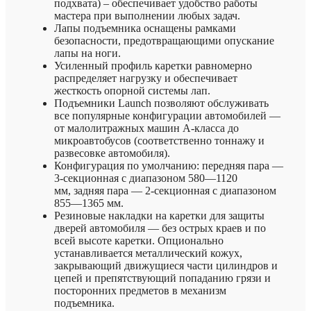
подхвата) – обеспечивает удобство работы
мастера при выполнении любых задач.
Лапы подъемника оснащены рамками
безопасности, предотвращающими опускание
лапы на ноги.
Усиленный профиль каретки равномерно
распределяет нагрузку и обеспечивает
жесткость опорной системы лап.
Подъемники Launch позволяют обслуживать
все популярные конфигурации автомобилей —
от малолитражных машин А-класса до
микроавтобусов (соответственно тоннажу и
развесовке автомобиля).
Конфигурация по умолчанию: передняя пара —
3-секционная с диапазоном 580—1120
мм, задняя пара — 2-секционная с диапазоном
855—1365 мм.
Резиновые накладки на каретки для защиты
дверей автомобиля — без острых краев и по
всей высоте каретки. Опционально
устанавливается металлический кожух,
закрывающий движущиеся части цилиндров и
цепей и препятствующий попаданию грязи и
посторонних предметов в механизм
подъемника.