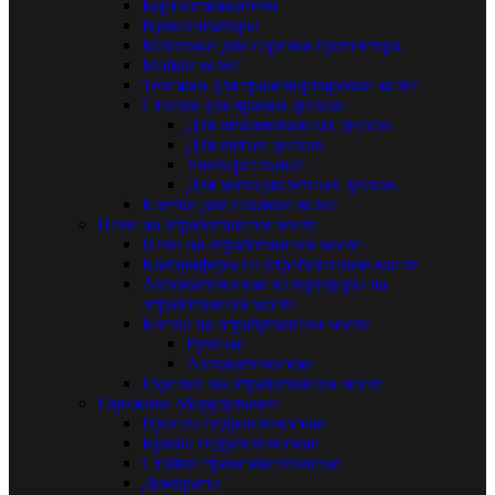
Бортоотжиматели
Вулканизаторы
Машинки для нарезки протектора
Мойки колес
Тележки для транспортировки колес
Станки для правки дисков
Для штампованных дисков
Для литых дисков
Универсальные
Для мотоциклетных дисков
Клетки для накачки колес
Печи на отработанном масле
Печи на отработанном масле
Калориферы на отработанном масле
Автоматические калориферы на
отработанном масле
Котлы на отрабртанном масле
Ручные
Автоматические
Горелки на отработанном масле
Гаражное оборудование
Прессы гидравлические
Краны гидравлические
Стойки трансмиссионные
Домкраты