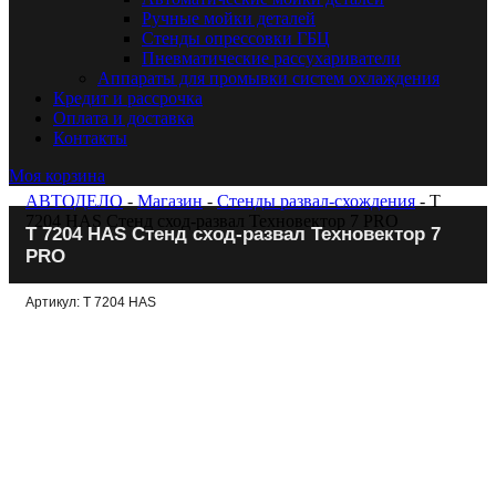
Ручные мойки деталей
Стенды опрессовки ГБЦ
Пневматические рассухариватели
Аппараты для промывки систем охлаждения
Кредит и рассрочка
Оплата и доставка
Контакты
Моя корзина
АВТОДЕЛО
-
Магазин
-
Стенды развал-схождения
- T
7204 HAS Стенд сход-развал Техновектор 7 PRO
T 7204 HAS Стенд сход-развал Техновектор 7
PRO
Артикул: T 7204 HAS