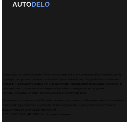
AUTO
DELO
Информация на данном интернет-сайте носит исключительно информационный (ознакомительный)
характер и ни при каких условиях не является публичной офертой, определяемой положениями
Статьи 437 Гражданского кодекса РФ. Для получения исчерпывающей информации о стоимости и
характеристиках, габаритах и весе товаров обращайтесь к менеджерам по продажам.
Все цены, указанные на сайте, это рекомендованные розничные цены.
Производитель оставляет за собой право по своему усмотрению в любое время вносить изменения в
технические характеристики и составные части оборудования с целью улучшения качества без
предварительного уведомления покупателей.
© 2015-2022 ООО «АВТОДЕЛО». Все права защищены