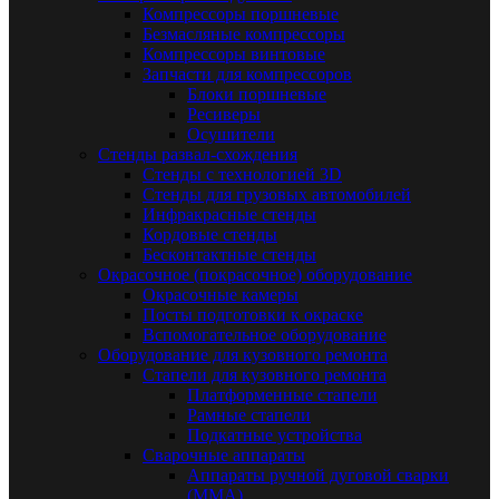
Компрессоры поршневые
Безмасляные компрессоры
Компрессоры винтовые
Запчасти для компрессоров
Блоки поршневые
Ресиверы
Осушители
Стенды развал-схождения
Стенды с технологией 3D
Стенды для грузовых автомобилей
Инфракрасные стенды
Кордовые стенды
Бесконтактные стенды
Окрасочное (покрасочное) оборудование
Окрасочные камеры
Посты подготовки к окраске
Вспомогательное оборудование
Оборудование для кузовного ремонта
Стапели для кузовного ремонта
Платформенные стапели
Рамные стапели
Подкатные устройства
Сварочные аппараты
Аппараты ручной дуговой сварки
(MMA)