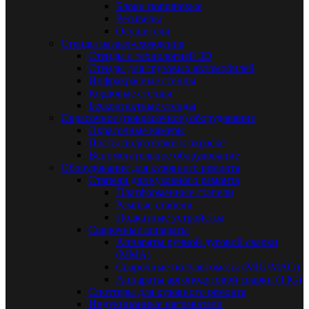
Блоки поршневые
Ресиверы
Осушители
Стенды развал-схождения
Стенды с технологией 3D
Стенды для грузовых автомобилей
Инфракрасные стенды
Кордовые стенды
Бесконтактные стенды
Окрасочное (покрасочное) оборудование
Окрасочные камеры
Посты подготовки к окраске
Вспомогательное оборудование
Оборудование для кузовного ремонта
Стапели для кузовного ремонта
Платформенные стапели
Рамные стапели
Подкатные устройства
Сварочные аппараты
Аппараты ручной дуговой сварки
(MMA)
Сварочные полуавтоматы (MIG/MAG)
Аппараты аргонодуговой сварки (TIG)
Споттеры для кузовного ремонта
Индукционные нагреватели