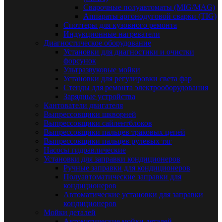
Сварочные полуавтоматы (MIG/MAG)
Аппараты аргонодуговой сварки (TIG)
Споттеры для кузовного ремонта
Индукционные нагреватели
Диагностическое оборудование
Установки для диагностики и очистки
форсунок
Ультразвуковые мойки
Установки для регулировки света фар
Стенды для ремонта электрооборудования
Зарядные устройства
Кантователи двигателя
Выпрессовщики шкворней
Выпрессовщики сайлентблоков
Выпрессовщики пальцев траковых цепей
Выпрессовщики пальцев рулевых тяг
Насосы гидравлические
Установки для заправки кондиционеров
Ручные заправки для кондиционеров
Полуавтоматические заправки для
кондиционеров
Автоматические установки для заправки
кондиционеров
Мойки деталей
Автоматические мойки деталей