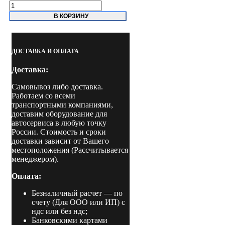
Количество
товара
В КОРЗИНУ
T
7204
HAS
Стенд
ДОСТАВКА И ОПЛАТА
сход-
развал
Доставка:
Техновектор
7
Самовывоз либо доставка.
PRO
Работаем со всеми
транспортными компаниями,
доставим оборудование для
автосервиса в любую точку
России. Стоимость и сроки
доставки зависит от Вашего
местоположения (Рассчитывается
менеджером).
Оплата:
Безналичный расчет
— по
счету (Для ООО или ИП) с
ндс или без ндс;
Банковскими картами