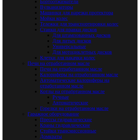
Бортоотжиматели
Вулканизаторы
Машинки для нарезки протектора
Мойки колес
Тележки для транспортировки колес
Станки для правки дисков
Для штампованных дисков
Для литых дисков
Универсальные
Для мотоциклетных дисков
Клетки для накачки колес
Печи на отработанном масле
Печи на отработанном масле
Калориферы на отработанном масле
Автоматические калориферы на
отработанном масле
Котлы на отрабртанном масле
Ручные
Автоматические
Горелки на отработанном масле
Гаражное оборудование
Прессы гидравлические
Краны гидравлические
Стойки трансмиссионные
Домкраты