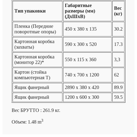
Габаритные
Вес
Тип упаковки
размеры (мм)
(кг)
(ДхШхВ)
Пленка (Передние
450 x 380 x 135
30.2
поворотные опоры)
Картонная коробка
590 x 300 x 520
17.3
(захваты)
Картонная коробка
550 x 115 x 360
3,3
(монитор 22)*
Картон (стойка
740 x 700 x 1200
62
компьютерная T)
Ящик фанерный
2890 x 380 x 420
89.9
Ящик фанерный
1200 x 600 x 300
59.5
Вес БРУТТО : 261.9 кг.
3
Объем: 1.48 m