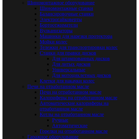
Шиномонтажное оборудование
Шиномонтажные станки
Балансировочные станки
Электрогайковерты
Бортоотжиматели
Вулканизаторы
Машинки для нарезки протектора
Мойки колес
Тележки для транспортировки колес
Станки для правки дисков
Для штампованных дисков
Для литых дисков
Универсальные
Для мотоциклетных дисков
Клетки для накачки колес
Печи на отработанном масле
Печи на отработанном масле
Калориферы на отработанном масле
Автоматические калориферы на
отработанном масле
Котлы на отрабртанном масле
Ручные
Автоматические
Горелки на отработанном масле
Гаражное оборудование