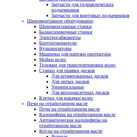
Запчасти для гидравлических
подъемников
Запчасти для винтовых подъемников
Шиномонтажное оборудование
Шиномонтажные станки
Балансировочные станки
Электрогайковерты
Бортоотжиматели
Вулканизаторы
Машинки для нарезки протектора
Мойки колес
Тележки для транспортировки колес
Станки для правки дисков
Для штампованных дисков
Для литых дисков
Универсальные
Для мотоциклетных дисков
Клетки для накачки колес
Печи на отработанном масле
Печи на отработанном масле
Калориферы на отработанном масле
Автоматические калориферы на
отработанном масле
Котлы на отрабртанном масле
Ручные