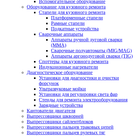
Вспомогательное оборудование
Оборудование для кузовного ремонта
Стапели для кузовного ремонта
Платформенные стапели
Рамные стапели
Подкатные устройства
Сварочные аппараты
Аппараты ручной дуговой сварки
(MMA)
Сварочные полуавтоматы (MIG/MAG)
Аппараты аргонодуговой сварки (TIG)
Споттеры для кузовного ремонта
Индукционные нагреватели
Диагностическое оборудование
Установки для диагностики и очистки
форсунок
Ультразвуковые мойки
Установки для регулировки света фар
Стенды для ремонта электрооборудования
Зарядные устройства
Кантователи двигателя
Выпрессовщики шкворней
Выпрессовщики сайлентблоков
Выпрессовщики пальцев траковых цепей
Выпрессовщики пальцев рулевых тяг