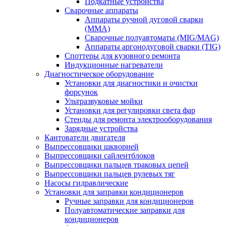
Подкатные устройства
Сварочные аппараты
Аппараты ручной дуговой сварки
(MMA)
Сварочные полуавтоматы (MIG/MAG)
Аппараты аргонодуговой сварки (TIG)
Споттеры для кузовного ремонта
Индукционные нагреватели
Диагностическое оборудование
Установки для диагностики и очистки
форсунок
Ультразвуковые мойки
Установки для регулировки света фар
Стенды для ремонта электрооборудования
Зарядные устройства
Кантователи двигателя
Выпрессовщики шкворней
Выпрессовщики сайлентблоков
Выпрессовщики пальцев траковых цепей
Выпрессовщики пальцев рулевых тяг
Насосы гидравлические
Установки для заправки кондиционеров
Ручные заправки для кондиционеров
Полуавтоматические заправки для
кондиционеров