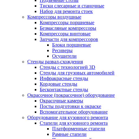
Подъемные столы
Тиски слесарные и станочные
Набор для ремонта стоек
Компрессоры воздушные
Компрессоры поршневые
Безмасляные компрессоры
Компрессоры винтовые
Запчасти для компрессоров
Блоки поршневые
Ресиверы
Осушители
Стенды развал-схождения
Стенды с технологией 3D
Стенды для грузовых автомобилей
Инфракрасные стенды
Кордовые стенды
Бесконтактные стенды
Окрасочное (покрасочное) оборудование
Окрасочные камеры
Посты подготовки к окраске
Вспомогательное оборудование
Оборудование для кузовного ремонта
Стапели для кузовного ремонта
Платформенные стапели
Рамные стапели