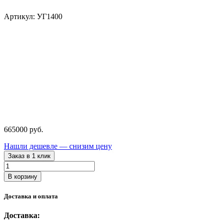
Артикул: УГ1400
665000
руб.
Нашли дешевле — снизим цену
Заказ в 1 клик
Количество
товара
В корзину
Стенд
для
Доставка и оплата
опрессовки
ГБЦ
Доставка:
УГ1400