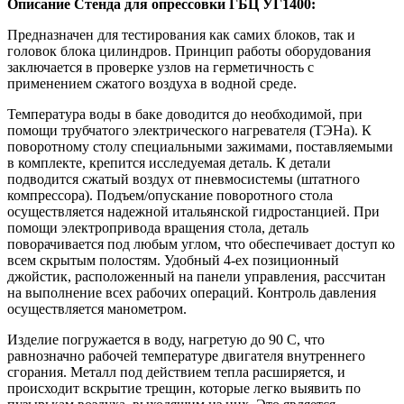
Описание Стенда для опрессовки ГБЦ УГ1400:
Предназначен для тестирования как самих блоков, так и
головок блока цилиндров. Принцип работы оборудования
заключается в проверке узлов на герметичность с
применением сжатого воздуха в водной среде.
Температура воды в баке доводится до необходимой, при
помощи трубчатого электрического нагревателя (ТЭНа). К
поворотному столу специальными зажимами, поставляемыми
в комплекте, крепится исследуемая деталь. К детали
подводится сжатый воздух от пневмосистемы (штатного
компрессора). Подъем/опускание поворотного стола
осуществляется надежной итальянской гидростанцией. При
помощи электропривода вращения стола, деталь
поворачивается под любым углом, что обеспечивает доступ ко
всем скрытым полостям. Удобный 4-ех позиционный
джойстик, расположенный на панели управления, рассчитан
на выполнение всех рабочих операций. Контроль давления
осуществляется манометром.
Изделие погружается в воду, нагретую до 90 C, что
равнозначно рабочей температуре двигателя внутреннего
сгорания. Металл под действием тепла расширяется, и
происходит вскрытие трещин, которые легко выявить
по