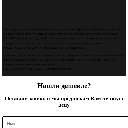
Информация на данном интернет-сайте носит исключительно информационный (ознакомительный)
характер и ни при каких условиях не является публичной офертой, определяемой положениями
Статьи 437 Гражданского кодекса РФ. Для получения исчерпывающей информации о стоимости и
характеристиках, габаритах и весе товаров обращайтесь к менеджерам по продажам.
Все цены, указанные на сайте, это рекомендованные розничные цены.
Производитель оставляет за собой право по своему усмотрению в любое время вносить изменения в
технические характеристики и составные части оборудования с целью улучшения качества без
предварительного уведомления покупателей.
© 2015-2022 ООО «АВТОДЕЛО». Все права защищены
Нашли дешевле?
Оставьте заявку и мы предложим Вам лучшую
цену