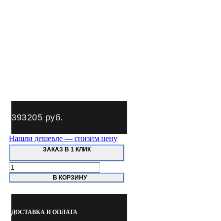
393205
руб.
Нашли дешевле — снизим цену
ЗАКАЗ В 1 КЛИК
Количество
товара
В КОРЗИНУ
SIVER
B-
210
Стапель
ДОСТАВКА И ОПЛАТА
рамный