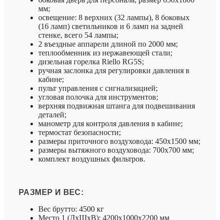
мм;
освещение: 8 верхних (32 лампы), 8 боковых
(16 ламп) светильников и 6 ламп на задней
стенке, всего 54 лампы;
2 въездные аппарели длиной по 2000 мм;
теплообменник из нержавеющей стали;
дизельная горелка Riеllo RG5S;
ручная заслонка для регулировки давления в
кабине;
пульт управления с сигнализацией;
угловая полочка для инструментов;
верхняя подвижная штанга для подвешивания
деталей;
манометр для контроля давления в кабине;
термостат безопасности;
размеры приточного воздуховода: 450х1500 мм;
размеры вытяжного воздуховода: 700х700 мм;
комплект воздушных фильтров.
РАЗМЕР И ВЕС:
Вес брутто: 4500 кг
Место 1 (ДхШхВ): 4200х1000х2200 мм