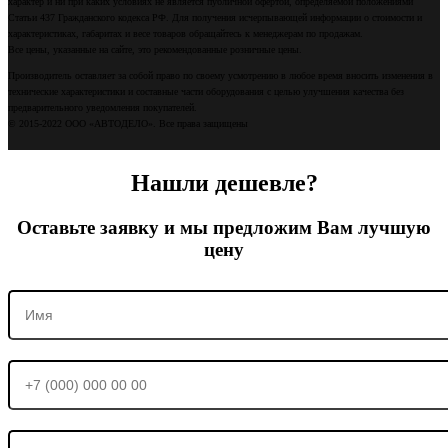
характер и ни при каких условиях не является публичной офертой, определяемой положениями
Статьи 437 Гражданского кодекса РФ. Для получения исчерпывающей информации о стоимости и
характеристиках, габаритах и весе товаров обращайтесь к менеджерам по продажам.
Все цены, указанные на сайте, это рекомендованные розничные цены.
Производитель оставляет за собой право по своему усмотрению в любое время вносить изменения в
технические характеристики и составные части оборудования с целью улучшения качества без
предварительного уведомления покупателей.
© 2015-2022 ООО «АВТОДЕЛО». Все права защищены
Нашли дешевле?
Оставьте заявку и мы предложим Вам лучшую
цену