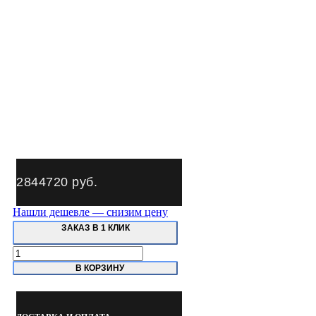
2844720
руб.
Нашли дешевле — снизим цену
ЗАКАЗ В 1 КЛИК
Количество
товара
В КОРЗИНУ
SB7427.02
TROMMELBERG
Камера
окрасочно-