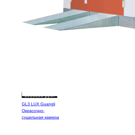
2120000
1995000
руб.
руб.
GL3 LUX Guangli
Окрасочно-
сушильная камера