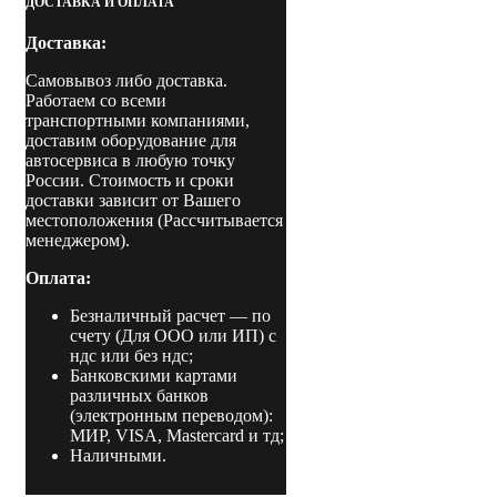
ДОСТАВКА И ОПЛАТА
Станок
для
Доставка:
правки
дисков
Самовывоз либо доставка.
Работаем со всеми
транспортными компаниями,
доставим оборудование для
автосервиса в любую точку
России. Стоимость и сроки
доставки зависит от Вашего
местоположения (Рассчитывается
менеджером).
Оплата:
Безналичный расчет
— по
счету (Для ООО или ИП) с
ндс или без ндс;
Банковскими картами
различных банков
(электронным переводом):
МИР, VISA, Mastercard и тд;
Наличными.