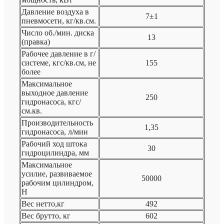
Давление воздуха в
7±1
пневмосети, кг/кв.см.
Число об./мин. диска
13
(правка)
Рабочее давление в г/
системе, кгс/кв.см, не
155
более
Максимальное
выходное давление
250
гидронасоса, кгс/
см.кв.
Производительность
1,35
гидронасоса, л/мин
Рабочий ход штока
30
гидроцилиндра, мм
Максимальное
усилие, развиваемое
50000
рабочим цилиндром,
Н
Вес нетто,кг
492
Вес брутто, кг
602