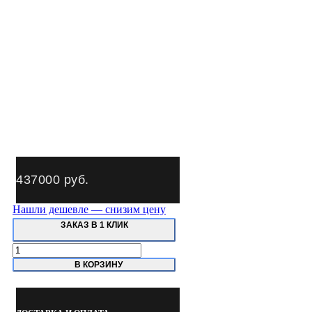
437000
руб.
Нашли дешевле — снизим цену
ЗАКАЗ В 1 КЛИК
Количество
товара
В КОРЗИНУ
Премьер-
Альфа-
Гидравлик
СИБЕК