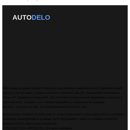
AUTO
DELO
Информация на данном интернет-сайте носит исключительно информационный (ознакомительный)
характер и ни при каких условиях не является публичной офертой, определяемой положениями
Статьи 437 Гражданского кодекса РФ. Для получения исчерпывающей информации о стоимости и
характеристиках, габаритах и весе товаров обращайтесь к менеджерам по продажам.
Все цены, указанные на сайте, это рекомендованные розничные цены.
Производитель оставляет за собой право по своему усмотрению в любое время вносить изменения в
технические характеристики и составные части оборудования с целью улучшения качества без
предварительного уведомления покупателей.
© 2015-2022 ООО «АВТОДЕЛО». Все права защищены