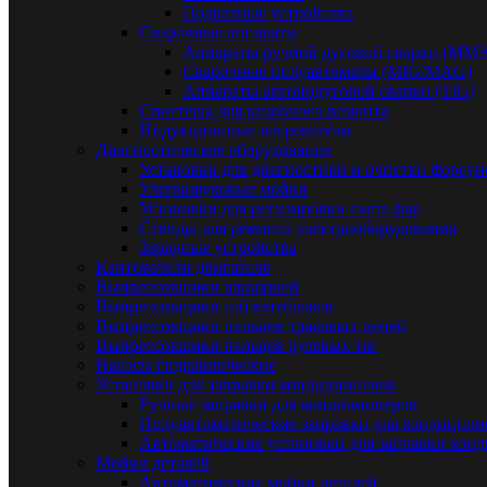
Подкатные устройства
Сварочные аппараты
Аппараты ручной дуговой сварки (MM
Сварочные полуавтоматы (MIG/MAG)
Аппараты аргонодуговой сварки (TIG)
Споттеры для кузовного ремонта
Индукционные нагреватели
Диагностическое оборудование
Установки для диагностики и очистки форсун
Ультразвуковые мойки
Установки для регулировки света фар
Стенды для ремонта электрооборудования
Зарядные устройства
Кантователи двигателя
Выпрессовщики шкворней
Выпрессовщики сайлентблоков
Выпрессовщики пальцев траковых цепей
Выпрессовщики пальцев рулевых тяг
Насосы гидравлические
Установки для заправки кондиционеров
Ручные заправки для кондиционеров
Полуавтоматические заправки для кондицион
Автоматические установки для заправки кон
Мойки деталей
Автоматические мойки деталей