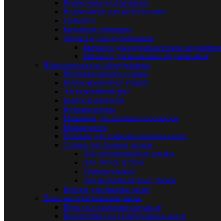
Ножничные подъемники
Подъемники для мототехники
Траверсы
Канавные домкраты
Запчасти для подъемников
Запчасти для гидравлических подъемни
Запчасти для винтовых подъемников
Шиномонтажное оборудование
Шиномонтажные станки
Балансировочные станки
Электрогайковерты
Бортоотжиматели
Вулканизаторы
Машинки для нарезки протектора
Мойки колес
Тележки для транспортировки колес
Станки для правки дисков
Для штампованных дисков
Для литых дисков
Универсальные
Для мотоциклетных дисков
Клетки для накачки колес
Печи на отработанном масле
Печи на отработанном масле
Калориферы на отработанном масле