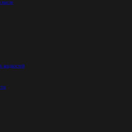
 масле
их жидкостей
сти