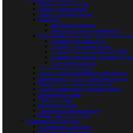
Прессы гидравлические
Краны гидравлические
Стойки трансмиссионные
Домкраты
Домкраты подкатные
Домкраты пневмогидравлические
Оборудование для замены масла и техническ
Установки для слива масла
Установки для раздачи масла
Установки для замены масла в АКПП
Установки для замены тормозной жидко
Солидолонагнетатели
Тестеры люфтов подвески
Стенды для восстановления шаровых опор
Клепальные станки для тормозных колодок
Пескоструйные камеры и установки
Станки для проточки тормозных дисков
Сверлильные станки
Стяжки пружин
Подъемные столы
Тиски слесарные и станочные
Набор для ремонта стоек
Компрессоры воздушные
Компрессоры поршневые
Безмасляные компрессоры