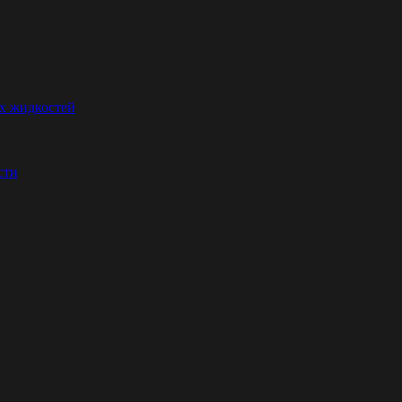
их жидкостей
сти