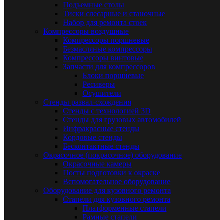
Подъемные столы
Тиски слесарные и станочные
Набор для ремонта стоек
Компрессоры воздушные
Компрессоры поршневые
Безмасляные компрессоры
Компрессоры винтовые
Запчасти для компрессоров
Блоки поршневые
Ресиверы
Осушители
Стенды развал-схождения
Стенды с технологией 3D
Стенды для грузовых автомобилей
Инфракрасные стенды
Кордовые стенды
Бесконтактные стенды
Окрасочное (покрасочное) оборудование
Окрасочные камеры
Посты подготовки к окраске
Вспомогательное оборудование
Оборудование для кузовного ремонта
Стапели для кузовного ремонта
Платформенные стапели
Рамные стапели