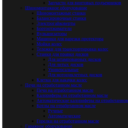
Запчасти для винтовых подъемников
Шиномонтажное оборудование
Шиномонтажные станки
Балансировочные станки
Электрогайковерты
Бортоотжиматели
Вулканизаторы
Машинки для нарезки протектора
Мойки колес
Тележки для транспортировки колес
Станки для правки дисков
Для штампованных дисков
Для литых дисков
Универсальные
Для мотоциклетных дисков
Клетки для накачки колес
Печи на отработанном масле
Печи на отработанном масле
Калориферы на отработанном масле
Автоматические калориферы на отработанном
Котлы на отрабртанном масле
Ручные
Автоматические
Горелки на отработанном масле
Гаражное оборудование