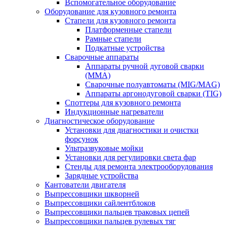
Вспомогательное оборудование
Оборудование для кузовного ремонта
Стапели для кузовного ремонта
Платформенные стапели
Рамные стапели
Подкатные устройства
Сварочные аппараты
Аппараты ручной дуговой сварки
(MMA)
Сварочные полуавтоматы (MIG/MAG)
Аппараты аргонодуговой сварки (TIG)
Споттеры для кузовного ремонта
Индукционные нагреватели
Диагностическое оборудование
Установки для диагностики и очистки
форсунок
Ультразвуковые мойки
Установки для регулировки света фар
Стенды для ремонта электрооборудования
Зарядные устройства
Кантователи двигателя
Выпрессовщики шкворней
Выпрессовщики сайлентблоков
Выпрессовщики пальцев траковых цепей
Выпрессовщики пальцев рулевых тяг