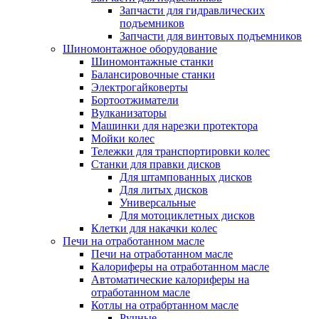
Запчасти для гидравлических
подъемников
Запчасти для винтовых подъемников
Шиномонтажное оборудование
Шиномонтажные станки
Балансировочные станки
Электрогайковерты
Бортоотжиматели
Вулканизаторы
Машинки для нарезки протектора
Мойки колес
Тележки для транспортировки колес
Станки для правки дисков
Для штампованных дисков
Для литых дисков
Универсальные
Для мотоциклетных дисков
Клетки для накачки колес
Печи на отработанном масле
Печи на отработанном масле
Калориферы на отработанном масле
Автоматические калориферы на
отработанном масле
Котлы на отрабртанном масле
Ручные