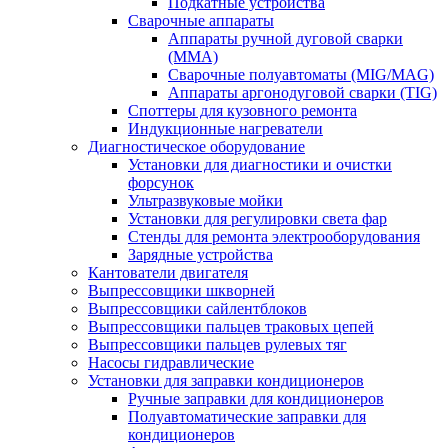
Подкатные устройства
Сварочные аппараты
Аппараты ручной дуговой сварки
(MMA)
Сварочные полуавтоматы (MIG/MAG)
Аппараты аргонодуговой сварки (TIG)
Споттеры для кузовного ремонта
Индукционные нагреватели
Диагностическое оборудование
Установки для диагностики и очистки
форсунок
Ультразвуковые мойки
Установки для регулировки света фар
Стенды для ремонта электрооборудования
Зарядные устройства
Кантователи двигателя
Выпрессовщики шкворней
Выпрессовщики сайлентблоков
Выпрессовщики пальцев траковых цепей
Выпрессовщики пальцев рулевых тяг
Насосы гидравлические
Установки для заправки кондиционеров
Ручные заправки для кондиционеров
Полуавтоматические заправки для
кондиционеров