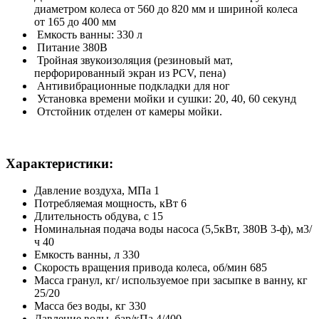
диаметром колеса от 560 до 820 мм и шириной колеса
от 165 до 400 мм
Емкость ванны: 330 л
Питание 380В
Тройная звукоизоляция (резиновый мат,
перфорированный экран из PCV, пена)
Антивибрационные подкладки для ног
Установка времени мойки и сушки: 20, 40, 60 секунд
Отстойник отделен от камеры мойки.
Характеристики:
Давление воздуха, МПа 1
Потребляемая мощность, кВт 6
Длительность обдува, с 15
Номинальная подача воды насоса (5,5кВт, 380В 3-ф), м3/
ч 40
Емкость ванны, л 330
Скорость вращения привода колеса, об/мин 685
Масса гранул, кг/ используемое при засыпке в ванну, кг
25/20
Масса без воды, кг 330
Давление воды, бар/кПа 4/400