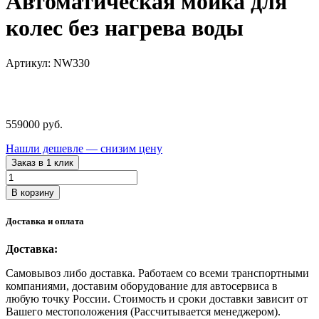
Автоматическая мойка для
колес без нагрева воды
Артикул: NW330
559000
руб.
Нашли дешевле — снизим цену
Заказ в 1 клик
Количество
товара
В корзину
NW330
NORDBERG
Доставка и оплата
Автоматическая
мойка
Доставка:
для
колес
Самовывоз либо доставка. Работаем со всеми транспортными
без
компаниями, доставим оборудование для автосервиса в
нагрева
любую точку России. Стоимость и сроки доставки зависит от
воды
Вашего местоположения (Рассчитывается менеджером).