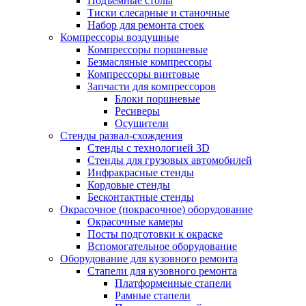
Подъемные столы
Тиски слесарные и станочные
Набор для ремонта стоек
Компрессоры воздушные
Компрессоры поршневые
Безмасляные компрессоры
Компрессоры винтовые
Запчасти для компрессоров
Блоки поршневые
Ресиверы
Осушители
Стенды развал-схождения
Стенды с технологией 3D
Стенды для грузовых автомобилей
Инфракрасные стенды
Кордовые стенды
Бесконтактные стенды
Окрасочное (покрасочное) оборудование
Окрасочные камеры
Посты подготовки к окраске
Вспомогательное оборудование
Оборудование для кузовного ремонта
Стапели для кузовного ремонта
Платформенные стапели
Рамные стапели