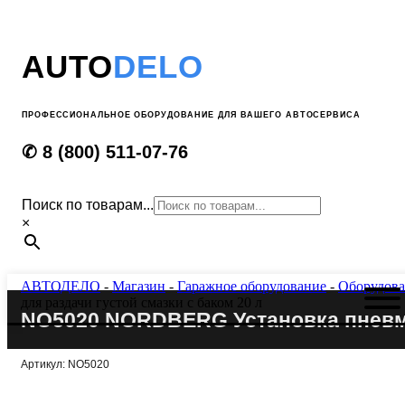
AUTO
DELO
ПРОФЕССИОНАЛЬНОЕ ОБОРУДОВАНИЕ ДЛЯ ВАШЕГО АВТОСЕРВИСА
✆ 8 (800) 511-07-76
Поиск по товарам...
×
АВТОДЕЛО
-
Магазин
-
Гаражное оборудование
-
Оборудова
для раздачи густой смазки с баком 20 л
NO5020 NORDBERG Установка пневмат
Артикул: NO5020