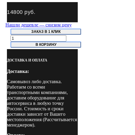
14800
руб.
Нашли дешевле — снизим цену
ЗАКАЗ В 1 КЛИК
Количество
товара
В КОРЗИНУ
NO5020
NORDBERG
Установка
ДОСТАВКА И ОПЛАТА
пневматическая
для
Доставка:
раздачи
густой
Самовывоз либо доставка.
смазки
Работаем со всеми
с
транспортными компаниями,
баком
доставим оборудование для
20
автосервиса в любую точку
л
России. Стоимость и сроки
доставки зависит от Вашего
местоположения (Рассчитывается
менеджером).