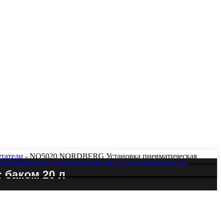
татели
- NO5020 NORDBERG Установка пневматическая
Каталог
Кредит и рассрочка
Оплата и доставка
Контакты
Моя корзина
 баком 20 л