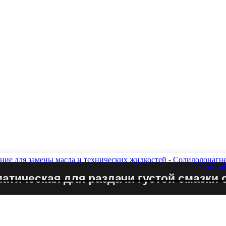
ние для замены масла и технических жидкостей
-
Солидолонагне
Главная
ическая для раздачи густой смазки с