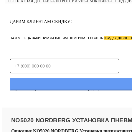
БЕСПЛАТНАЯ ДОСТАВКА
ПО РОССИИ
VHS-1
NORDBERG СТЕНД ДЛ
ДАРИМ КЛИЕНТАМ СКИДКУ!
НА 3 МЕСЯЦА ЗАКРЕПИМ ЗА ВАШИМ НОМЕРОМ ТЕЛЕФОНА
СКИДКУ ДО 30 00
Отправляя заявку, Вы соглашаетесь с
политикой конфиденциальности.
NO5020 NORDBERG УСТАНОВКА ПНЕВМ
Описание NO5020 NORDBERG Установки пневматической 