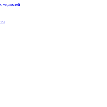
их жидкостей
сти