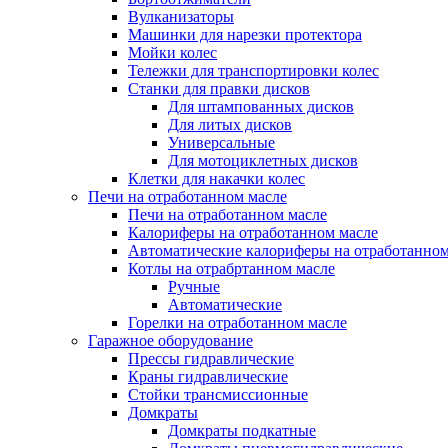
Вулканизаторы
Машинки для нарезки протектора
Мойки колес
Тележки для транспортировки колес
Станки для правки дисков
Для штампованных дисков
Для литых дисков
Универсальные
Для мотоциклетных дисков
Клетки для накачки колес
Печи на отработанном масле
Печи на отработанном масле
Калориферы на отработанном масле
Автоматические калориферы на отработанном
Котлы на отрабртанном масле
Ручные
Автоматические
Горелки на отработанном масле
Гаражное оборудование
Прессы гидравлические
Краны гидравлические
Стойки трансмиссионные
Домкраты
Домкраты подкатные