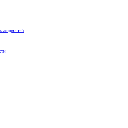
их жидкостей
сти