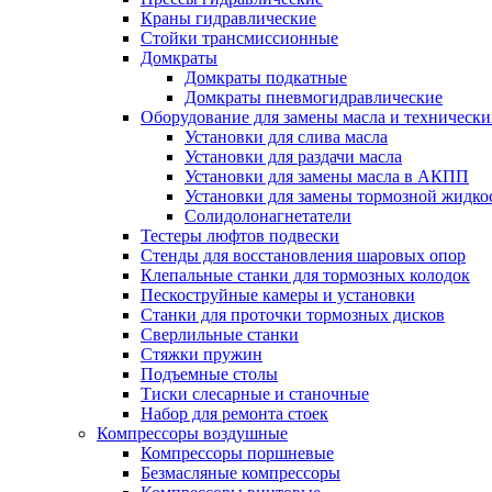
Краны гидравлические
Стойки трансмиссионные
Домкраты
Домкраты подкатные
Домкраты пневмогидравлические
Оборудование для замены масла и техническ
Установки для слива масла
Установки для раздачи масла
Установки для замены масла в АКПП
Установки для замены тормозной жидко
Солидолонагнетатели
Тестеры люфтов подвески
Стенды для восстановления шаровых опор
Клепальные станки для тормозных колодок
Пескоструйные камеры и установки
Станки для проточки тормозных дисков
Сверлильные станки
Стяжки пружин
Подъемные столы
Тиски слесарные и станочные
Набор для ремонта стоек
Компрессоры воздушные
Компрессоры поршневые
Безмасляные компрессоры