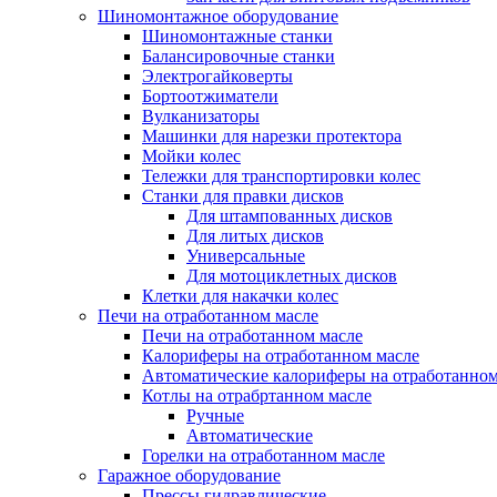
Шиномонтажное оборудование
Шиномонтажные станки
Балансировочные станки
Электрогайковерты
Бортоотжиматели
Вулканизаторы
Машинки для нарезки протектора
Мойки колес
Тележки для транспортировки колес
Станки для правки дисков
Для штампованных дисков
Для литых дисков
Универсальные
Для мотоциклетных дисков
Клетки для накачки колес
Печи на отработанном масле
Печи на отработанном масле
Калориферы на отработанном масле
Автоматические калориферы на отработанном
Котлы на отрабртанном масле
Ручные
Автоматические
Горелки на отработанном масле
Гаражное оборудование
Прессы гидравлические