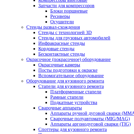
Компрессоры винтовые
Запчасти для компрессоров
Блоки поршневые
Ресиверы
Осушители
Стенды развал-схождения
Стенды с технологией 3D
Стенды для грузовых автомобилей
Инфракрасные стенды
Кордовые стенды
Бесконтактные стенды
Окрасочное (покрасочное) оборудование
Окрасочные камеры
Посты подготовки к окраске
Вспомогательное оборудование
Оборудование для кузовного ремонта
Стапели для кузовного ремонта
Платформенные стапели
Рамные стапели
Подкатные устройства
Сварочные аппараты
Аппараты ручной дуговой сварки (MM
Сварочные полуавтоматы (MIG/MAG)
Аппараты аргонодуговой сварки (TIG)
Споттеры для кузовного ремонта