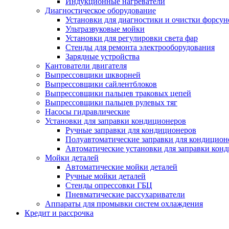
Индукционные нагреватели
Диагностическое оборудование
Установки для диагностики и очистки форсун
Ультразвуковые мойки
Установки для регулировки света фар
Стенды для ремонта электрооборудования
Зарядные устройства
Кантователи двигателя
Выпрессовщики шкворней
Выпрессовщики сайлентблоков
Выпрессовщики пальцев траковых цепей
Выпрессовщики пальцев рулевых тяг
Насосы гидравлические
Установки для заправки кондиционеров
Ручные заправки для кондиционеров
Полуавтоматические заправки для кондицион
Автоматические установки для заправки кон
Мойки деталей
Автоматические мойки деталей
Ручные мойки деталей
Стенды опрессовки ГБЦ
Пневматические рассухариватели
Аппараты для промывки систем охлаждения
Кредит и рассрочка