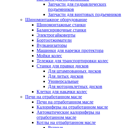
Запчасти для гидравлических
подъемников
Запчасти для винтовых подъемников
Шиномонтажное оборудование
Шиномонтажные станки
Балансировочные станки
Электрогайковерты
Бортоотжиматели
Вулканизаторы
Машинки для нарезки протектора
Мойки колес
Тележки для транспортировки колес
Станки для правки дисков
Для штампованных дисков
Для литых дисков
Универсальные
Для мотоциклетных дисков
Клетки для накачки колес
Печи на отработанном масле
Печи на отработанном масле
Калориферы на отработанном масле
Автоматические калориферы на
отработанном масле
Котлы на отрабртанном масле
Ручные