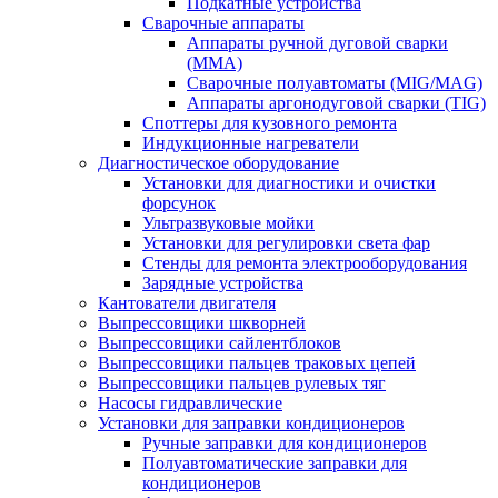
Подкатные устройства
Сварочные аппараты
Аппараты ручной дуговой сварки
(MMA)
Сварочные полуавтоматы (MIG/MAG)
Аппараты аргонодуговой сварки (TIG)
Споттеры для кузовного ремонта
Индукционные нагреватели
Диагностическое оборудование
Установки для диагностики и очистки
форсунок
Ультразвуковые мойки
Установки для регулировки света фар
Стенды для ремонта электрооборудования
Зарядные устройства
Кантователи двигателя
Выпрессовщики шкворней
Выпрессовщики сайлентблоков
Выпрессовщики пальцев траковых цепей
Выпрессовщики пальцев рулевых тяг
Насосы гидравлические
Установки для заправки кондиционеров
Ручные заправки для кондиционеров
Полуавтоматические заправки для
кондиционеров