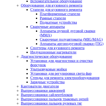
Вспомогательное оборудование
Оборудование для кузовного ремонта
Стапели для кузовного ремонта
Платформенные стапели
Рамные стапели
Подкатные устройства
Сварочные аппараты
Аппараты ручной дуговой сварки
(MMA)
Сварочные полуавтоматы (MIG/MAG)
Аппараты аргонодуговой сварки (TIG)
Споттеры для кузовного ремонта
Индукционные нагреватели
Диагностическое оборудование
Установки для диагностики и очистки
форсунок
Ультразвуковые мойки
Установки для регулировки света фар
Стенды для ремонта электрооборудования
Зарядные устройства
Кантователи двигателя
Выпрессовщики шкворней
Выпрессовщики сайлентблоков
Выпрессовщики пальцев траковых цепей
Выпрессовщики пальцев рулевых тяг