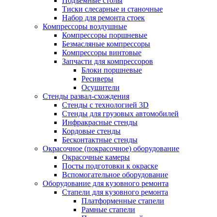
Подъемные столы
Тиски слесарные и станочные
Набор для ремонта стоек
Компрессоры воздушные
Компрессоры поршневые
Безмасляные компрессоры
Компрессоры винтовые
Запчасти для компрессоров
Блоки поршневые
Ресиверы
Осушители
Стенды развал-схождения
Стенды с технологией 3D
Стенды для грузовых автомобилей
Инфракрасные стенды
Кордовые стенды
Бесконтактные стенды
Окрасочное (покрасочное) оборудование
Окрасочные камеры
Посты подготовки к окраске
Вспомогательное оборудование
Оборудование для кузовного ремонта
Стапели для кузовного ремонта
Платформенные стапели
Рамные стапели