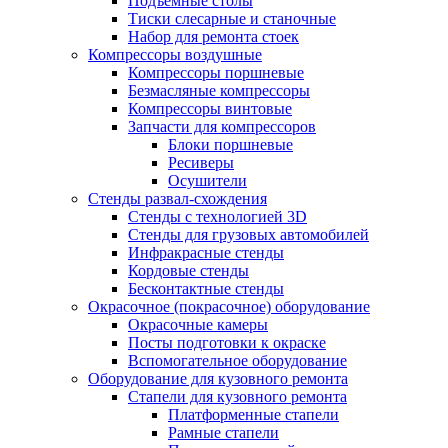
Подъемные столы
Тиски слесарные и станочные
Набор для ремонта стоек
Компрессоры воздушные
Компрессоры поршневые
Безмасляные компрессоры
Компрессоры винтовые
Запчасти для компрессоров
Блоки поршневые
Ресиверы
Осушители
Стенды развал-схождения
Стенды с технологией 3D
Стенды для грузовых автомобилей
Инфракрасные стенды
Кордовые стенды
Бесконтактные стенды
Окрасочное (покрасочное) оборудование
Окрасочные камеры
Посты подготовки к окраске
Вспомогательное оборудование
Оборудование для кузовного ремонта
Стапели для кузовного ремонта
Платформенные стапели
Рамные стапели