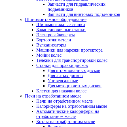
Запчасти для гидравлических
подъемников
Запчасти для винтовых подъемников
Шиномонтажное оборудование
Шиномонтажные станки
Балансировочные станки
Электрогайковерты
Бортоотжиматели
Вулканизаторы
Машинки для нарезки протектора
Мойки колес
Тележки для транспортировки колес
Станки для правки дисков
Для штампованных дисков
Для литых дисков
Универсальные
Для мотоциклетных дисков
Клетки для накачки колес
Печи на отработанном масле
Печи на отработанном масле
Калориферы на отработанном масле
Автоматические калориферы на
отработанном масле
Котлы на отрабртанном масле
Ручные