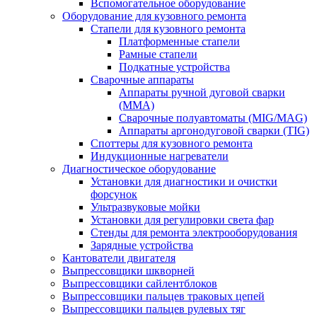
Вспомогательное оборудование
Оборудование для кузовного ремонта
Стапели для кузовного ремонта
Платформенные стапели
Рамные стапели
Подкатные устройства
Сварочные аппараты
Аппараты ручной дуговой сварки
(MMA)
Сварочные полуавтоматы (MIG/MAG)
Аппараты аргонодуговой сварки (TIG)
Споттеры для кузовного ремонта
Индукционные нагреватели
Диагностическое оборудование
Установки для диагностики и очистки
форсунок
Ультразвуковые мойки
Установки для регулировки света фар
Стенды для ремонта электрооборудования
Зарядные устройства
Кантователи двигателя
Выпрессовщики шкворней
Выпрессовщики сайлентблоков
Выпрессовщики пальцев траковых цепей
Выпрессовщики пальцев рулевых тяг