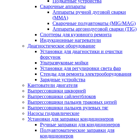
Подкатные устройства
Сварочные аппараты
Аппараты ручной дуговой сварки
(MMA)
Сварочные полуавтоматы (MIG/MAG)
Аппараты аргонодуговой сварки (TIG)
Споттеры для кузовного ремонта
Индукционные нагреватели
Диагностическое оборудование
Установки для диагностики и очистки
форсунок
Ультразвуковые мойки
Установки для регулировки света фар
Стенды для ремонта электрооборудования
Зарядные устройства
Кантователи двигателя
Выпрессовщики шкворней
Выпрессовщики сайлентблоков
Выпрессовщики пальцев траковых цепей
Выпрессовщики пальцев рулевых тяг
Насосы гидравлические
Установки для заправки кондиционеров
Ручные заправки для кондиционеров
Полуавтоматические заправки для
кондиционеров