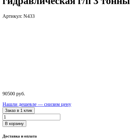
гидравлическая г/п 3 тонны
Артикул: N433
90500
руб.
Нашли дешевле — снизим цену
Заказ в 1 клик
Количество
товара
В корзину
N433
NORDBERG
Доставка и оплата
Траверса