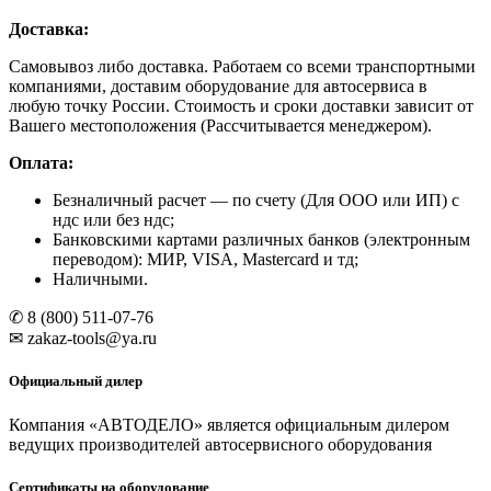
гидравлическая
Доставка:
г/
п
Самовывоз либо доставка. Работаем со всеми транспортными
3
компаниями, доставим оборудование для автосервиса в
тонны
любую точку России. Стоимость и сроки доставки зависит от
Вашего местоположения (Рассчитывается менеджером).
Оплата:
Безналичный расчет
— по счету (Для ООО или ИП) с
ндс или без ндс;
Банковскими картами различных банков (электронным
переводом): МИР, VISA, Mastercard и тд;
Наличными.
✆ 8 (800) 511-07-76
✉ zakaz-tools@ya.ru
Официальный дилер
Компания «АВТОДЕЛО» является официальным дилером
ведущих производителей автосервисного оборудования
Сертификаты на оборудование