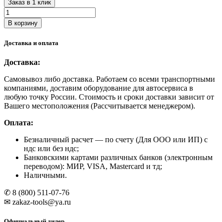
Заказ в 1 клик
Количество
товара
В корзину
N4122H-
6B
Доставка и оплата
NORDBERG
Подъемник
Доставка:
автомобильный
с
Самовывоз либо доставка. Работаем со всеми транспортными
электростопорами
компаниями, доставим оборудование для автосервиса в
г/
любую точку России. Стоимость и сроки доставки зависит от
п
Вашего местоположения (Рассчитывается менеджером).
6
тонн
Оплата:
Безналичный расчет
— по счету (Для ООО или ИП) с
ндс или без ндс;
Банковскими картами различных банков (электронным
переводом): МИР, VISA, Mastercard и тд;
Наличными.
✆ 8 (800) 511-07-76
✉ zakaz-tools@ya.ru
Официальный дилер