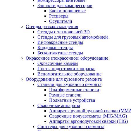
Компрессоры винтовые
Запчасти для компрессоров
Блоки поршневые
Ресиверы
Осушители
Стенды развал-схождения
Стенды с технологией 3D
Стенды для грузовых автомобилей
Инфракрасные стенды
Кордовые стенды
Бесконтактные стенды
Окрасочное (покрасочное) оборудование
Окрасочные камеры
Посты подготовки к окраске
Вспомогательное оборудование
Оборудование для кузовного ремонта
Стапели для кузовного ремонта
Платформенные стапели
Рамные стапели
Подкатные устройства
Сварочные аппараты
Аппараты ручной дуговой сварки (MM
Сварочные полуавтоматы (MIG/MAG)
Аппараты аргонодуговой сварки (TIG)
Споттеры для кузовного ремонта