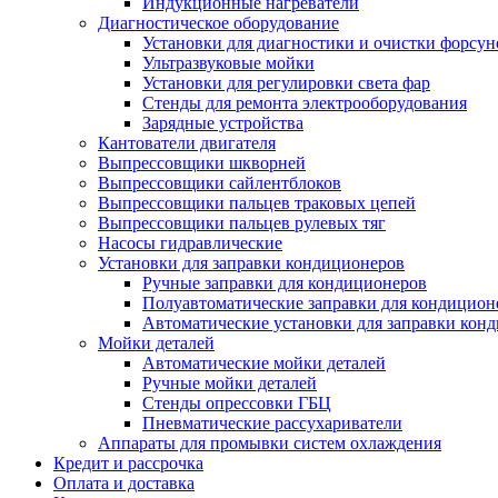
Индукционные нагреватели
Диагностическое оборудование
Установки для диагностики и очистки форсун
Ультразвуковые мойки
Установки для регулировки света фар
Стенды для ремонта электрооборудования
Зарядные устройства
Кантователи двигателя
Выпрессовщики шкворней
Выпрессовщики сайлентблоков
Выпрессовщики пальцев траковых цепей
Выпрессовщики пальцев рулевых тяг
Насосы гидравлические
Установки для заправки кондиционеров
Ручные заправки для кондиционеров
Полуавтоматические заправки для кондицион
Автоматические установки для заправки кон
Мойки деталей
Автоматические мойки деталей
Ручные мойки деталей
Стенды опрессовки ГБЦ
Пневматические рассухариватели
Аппараты для промывки систем охлаждения
Кредит и рассрочка
Оплата и доставка