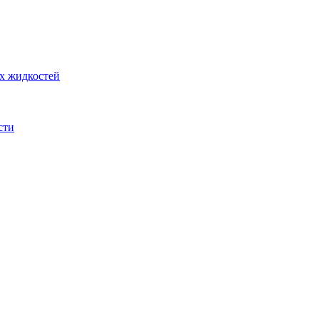
их жидкостей
сти