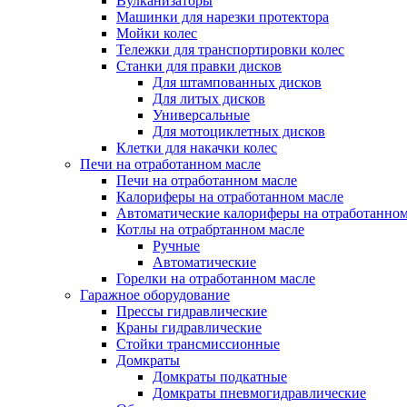
Вулканизаторы
Машинки для нарезки протектора
Мойки колес
Тележки для транспортировки колес
Станки для правки дисков
Для штампованных дисков
Для литых дисков
Универсальные
Для мотоциклетных дисков
Клетки для накачки колес
Печи на отработанном масле
Печи на отработанном масле
Калориферы на отработанном масле
Автоматические калориферы на отработанном
Котлы на отрабртанном масле
Ручные
Автоматические
Горелки на отработанном масле
Гаражное оборудование
Прессы гидравлические
Краны гидравлические
Стойки трансмиссионные
Домкраты
Домкраты подкатные
Домкраты пневмогидравлические