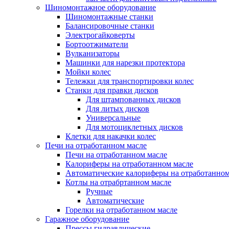
Шиномонтажное оборудование
Шиномонтажные станки
Балансировочные станки
Электрогайковерты
Бортоотжиматели
Вулканизаторы
Машинки для нарезки протектора
Мойки колес
Тележки для транспортировки колес
Станки для правки дисков
Для штампованных дисков
Для литых дисков
Универсальные
Для мотоциклетных дисков
Клетки для накачки колес
Печи на отработанном масле
Печи на отработанном масле
Калориферы на отработанном масле
Автоматические калориферы на отработанном
Котлы на отрабртанном масле
Ручные
Автоматические
Горелки на отработанном масле
Гаражное оборудование
Прессы гидравлические