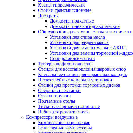
Краны гидравлические
Стойки трансмиссионные
Домкраты
Домкраты подкатные
Домкраты пневмогидравлические
Оборудование для замены масла и техническ
Установки для слива масла
Установки для раздачи масла
Установки для замены масла в АКПП
Установки для замены тормозной жидко
Солидолонагнетатели
Тестеры люфтов подвески
Стенды для восстановления шаровых опор
Клепальные станки для тормозных колодок
Пескоструйные камеры и установки
Станки для проточки тормозных дисков
Сверлильные станки
Стяжки пружин
Подъемные столы
Тиски слесарные и станочные
Набор для ремонта стоек
Компрессоры воздушные
Компрессоры поршневые
Безмасляные компрессоры