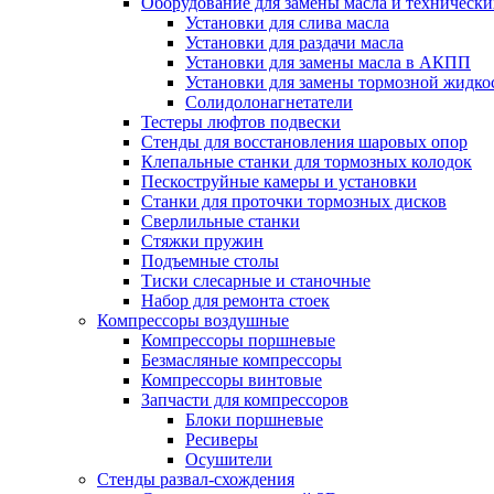
Оборудование для замены масла и техническ
Установки для слива масла
Установки для раздачи масла
Установки для замены масла в АКПП
Установки для замены тормозной жидко
Солидолонагнетатели
Тестеры люфтов подвески
Стенды для восстановления шаровых опор
Клепальные станки для тормозных колодок
Пескоструйные камеры и установки
Станки для проточки тормозных дисков
Сверлильные станки
Стяжки пружин
Подъемные столы
Тиски слесарные и станочные
Набор для ремонта стоек
Компрессоры воздушные
Компрессоры поршневые
Безмасляные компрессоры
Компрессоры винтовые
Запчасти для компрессоров
Блоки поршневые
Ресиверы
Осушители
Стенды развал-схождения