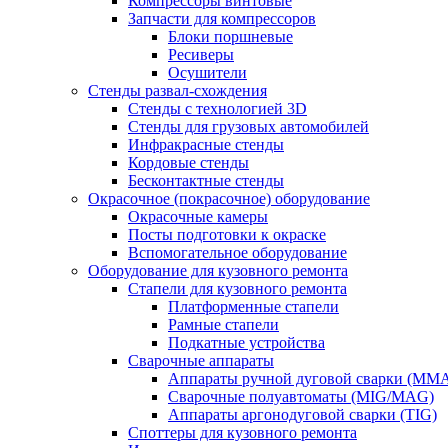
Компрессоры винтовые
Запчасти для компрессоров
Блоки поршневые
Ресиверы
Осушители
Стенды развал-схождения
Стенды с технологией 3D
Стенды для грузовых автомобилей
Инфракрасные стенды
Кордовые стенды
Бесконтактные стенды
Окрасочное (покрасочное) оборудование
Окрасочные камеры
Посты подготовки к окраске
Вспомогательное оборудование
Оборудование для кузовного ремонта
Стапели для кузовного ремонта
Платформенные стапели
Рамные стапели
Подкатные устройства
Сварочные аппараты
Аппараты ручной дуговой сварки (MM
Сварочные полуавтоматы (MIG/MAG)
Аппараты аргонодуговой сварки (TIG)
Споттеры для кузовного ремонта