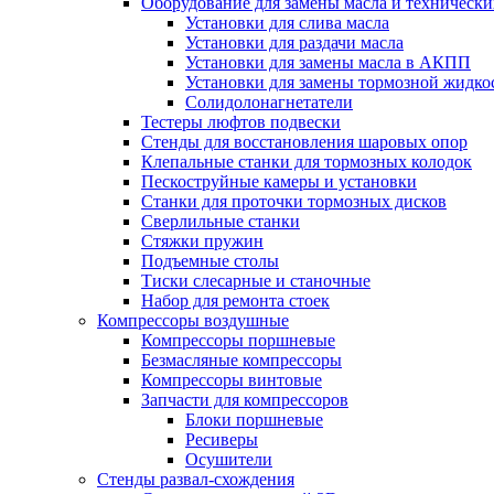
Оборудование для замены масла и техническ
Установки для слива масла
Установки для раздачи масла
Установки для замены масла в АКПП
Установки для замены тормозной жидко
Солидолонагнетатели
Тестеры люфтов подвески
Стенды для восстановления шаровых опор
Клепальные станки для тормозных колодок
Пескоструйные камеры и установки
Станки для проточки тормозных дисков
Сверлильные станки
Стяжки пружин
Подъемные столы
Тиски слесарные и станочные
Набор для ремонта стоек
Компрессоры воздушные
Компрессоры поршневые
Безмасляные компрессоры
Компрессоры винтовые
Запчасти для компрессоров
Блоки поршневые
Ресиверы
Осушители
Стенды развал-схождения