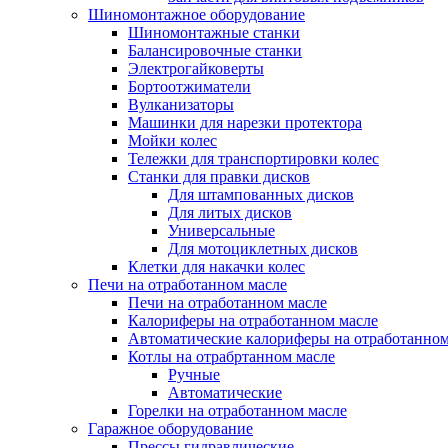
Шиномонтажное оборудование
Шиномонтажные станки
Балансировочные станки
Электрогайковерты
Бортоотжиматели
Вулканизаторы
Машинки для нарезки протектора
Мойки колес
Тележки для транспортировки колес
Станки для правки дисков
Для штампованных дисков
Для литых дисков
Универсальные
Для мотоциклетных дисков
Клетки для накачки колес
Печи на отработанном масле
Печи на отработанном масле
Калориферы на отработанном масле
Автоматические калориферы на отработанном
Котлы на отрабртанном масле
Ручные
Автоматические
Горелки на отработанном масле
Гаражное оборудование
Прессы гидравлические