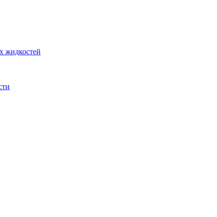
их жидкостей
сти