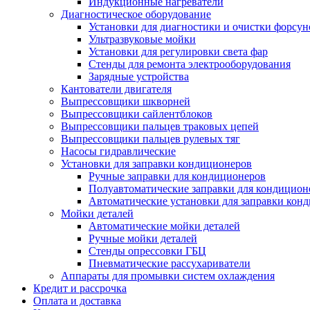
Индукционные нагреватели
Диагностическое оборудование
Установки для диагностики и очистки форсун
Ультразвуковые мойки
Установки для регулировки света фар
Стенды для ремонта электрооборудования
Зарядные устройства
Кантователи двигателя
Выпрессовщики шкворней
Выпрессовщики сайлентблоков
Выпрессовщики пальцев траковых цепей
Выпрессовщики пальцев рулевых тяг
Насосы гидравлические
Установки для заправки кондиционеров
Ручные заправки для кондиционеров
Полуавтоматические заправки для кондицион
Автоматические установки для заправки кон
Мойки деталей
Автоматические мойки деталей
Ручные мойки деталей
Стенды опрессовки ГБЦ
Пневматические рассухариватели
Аппараты для промывки систем охлаждения
Кредит и рассрочка
Оплата и доставка