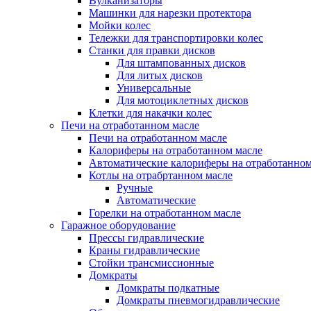
Вулканизаторы
Машинки для нарезки протектора
Мойки колес
Тележки для транспортировки колес
Станки для правки дисков
Для штампованных дисков
Для литых дисков
Универсальные
Для мотоциклетных дисков
Клетки для накачки колес
Печи на отработанном масле
Печи на отработанном масле
Калориферы на отработанном масле
Автоматические калориферы на отработанном
Котлы на отрабртанном масле
Ручные
Автоматические
Горелки на отработанном масле
Гаражное оборудование
Прессы гидравлические
Краны гидравлические
Стойки трансмиссионные
Домкраты
Домкраты подкатные
Домкраты пневмогидравлические