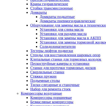
Краны гидравлические
Стойки трансмиссионные
Домкраты
Домкраты подкатные
Домкраты пневмогидравлические
Оборудование для замены масла и техническ
Установки для слива масла
Установки для раздачи масла
Установки для замены масла в АКПП
Установки для замены тормозной жидко
Солидолонагнетатели
Тестеры люфтов подвески
Стенды для восстановления шаровых опор
Клепальные станки для тормозных колодок
Пескоструйные камеры и установки
Станки для проточки тормозных дисков
Сверлильные станки
Стяжки пружин
Подъемные столы
Тиски слесарные и станочные
Набор для ремонта стоек
Компрессоры воздушные
Компрессоры поршневые
Безмасляные компрессоры