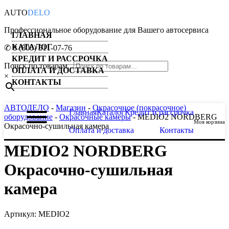
AUTO
DELO
Профессиональное оборудование для Вашего автосервиса
ГЛАВНАЯ
КАТАЛОГ
✆ 8 (800) 511-07-76
КРЕДИТ И РАССРОЧКА
Поиск по товарам...
ОПЛАТА И ДОСТАВКА
×
КОНТАКТЫ
АВТОДЕЛО
-
Магазин
-
Окрасочное (покрасочное)
Главная
Каталог
Кредит и рассрочка
оборудование
-
Окрасочные камеры
- MEDIO2 NORDBERG
Моя корзина
Окрасочно-сушильная камера
Оплата и доставка
Контакты
MEDIO2 NORDBERG
Окрасочно-сушильная
камера
Артикул: MEDIO2