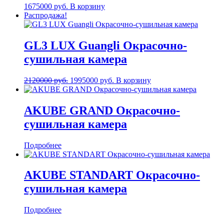
1675000
руб.
В корзину
Распродажа!
GL3 LUX Guangli Окрасочно-
сушильная камера
Первоначальная
Текущая
2120000
руб.
1995000
руб.
В корзину
цена
цена:
составляла
1995000 руб..
2120000 руб..
AKUBE GRAND Окрасочно-
сушильная камера
Подробнее
AKUBE STANDART Окрасочно-
сушильная камера
Подробнее