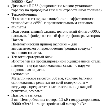
260000 кКал/ч
Дизельная RG5S (опционально можно установить
горелку на природном газе или отработанном топливе)
Теплообменник
Изготовлен из нержавеющей стали, эффективность
теплообмена ≥85%. с противовзрывным клапаном
Фильтры
Подготовительный фильтр, потолочный фильтр 600G,
напольный фиберглассовый фильтр, фильтры моторов
Нагрев
Пневматический привод заслонки – для
автоматического переключения “рецикл воздуха” –
экономия топлива.
Теплогенераторный блок
Изготовлен из профилированной оцинкованной стали,
панели – внутри оцинкованная сталь – с наружи
порошковая окраска.
Основание
Металлическое высотой 300 мм, усилено балками,
оцинкованные решетки по всей поверхности +
воздухораспределительные пластины под каждой
решеткой, без рамп
Приток и вытяжка
2 шт. Центробежных мотора 5,5 кВт воздухопроизвод.
30000 м3/ч./ 1 шт. центробежный мотор 9 кВт