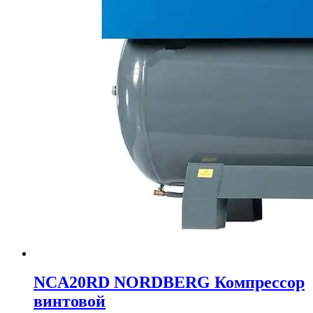
NCA20RD NORDBERG Компрессор
винтовой