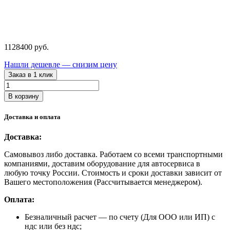
1128400
руб.
Нашли дешевле — снизим цену
Заказ в 1 клик
Количество
товара
В корзину
IC
75/8
Доставка и оплата
AM
IronMac
Доставка:
Винтовой
компрессор
Самовывоз либо доставка. Работаем со всеми транспортными
компаниями, доставим оборудование для автосервиса в
любую точку России. Стоимость и сроки доставки зависит от
Вашего местоположения (Рассчитывается менеджером).
Оплата:
Безналичный расчет
— по счету (Для ООО или ИП) с
ндс или без ндс;