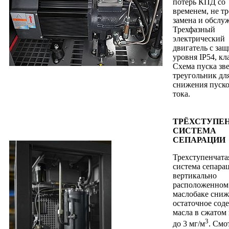
потерь КПД со
временем, не тр
замена и обслу
Трехфазный
электрический
двигатель с за
уровня IP54, кла
Схема пуска зве
треугольник дл
снижения пуск
тока.
ТРЁХСТУПЕ
СИСТЕМА
СЕПАРАЦИИ
Трехступенчата
система сепара
вертикально
расположенном
маслобаке сниж
остаточное сод
масла в сжатом
3
до 3 мг/м
. Смо