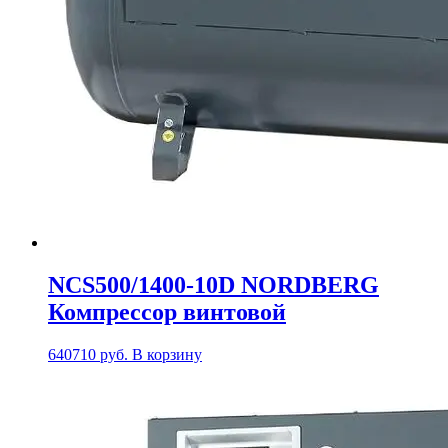
NCS500/1400-10D NORDBERG
Компрессор винтовой
640710
руб.
В корзину