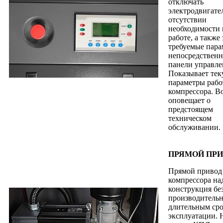
отключать
электродвигате
отсутствии
необходимости 
работе, а также 
требуемые пар
непосредственн
панели управле
Показывает те
параметры раб
компрессора. В
оповещает о
предстоящем
техническом
обслуживании.
ПРЯМОЙ ПРИ
Прямой привод
компрессора на
конструкция бе
производительн
длительным ср
эксплуатации. 