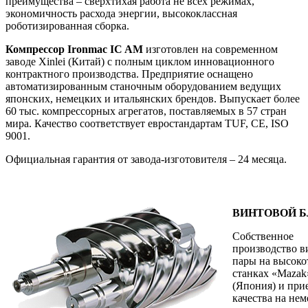
преимущества – сверхтихая работа не всех режимах,
экономичность расхода энергии, высококлассная
роботизированная сборка.
Компрессор Ironmac IC AM
изготовлен на современном
заводе Xinlei (Китай) с полным циклом инновационного
контрактного производства. Предприятие оснащено
автоматизированным станочным оборудованием ведущих
японских, немецких и итальянских брендов. Выпускает более
60 тыс. компрессорных агрегатов, поставляемых в 57 стран
мира. Качество соответствует евростандартам TUF, CE, ISO
9001.
Официальная гарантия от завода-изготовителя – 24 месяца.
ВИНТОВОЙ 
Собственное
производство в
пары на высок
станках «Mazak
(Япония) и при
качества на не