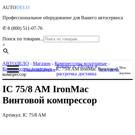
AUTO
DELO
Профессиональное оборудование для Вашего автосервиса
✆ 8 (800) 511-07-76
Поиск по товарам...
×
АВТОДЕЛО
-
Магазин
-
Компрессоры воздушные
-
Кредит и
Оплата и
Моя
Компрессоры винтовые
- IC 75/8 AM IronMac Винтовой
Главная
Каталог
Контакты
рассрочка
доставка
корзина
компрессор
IC 75/8 AM IronMac
Винтовой компрессор
Артикул: IC 75/8 AM