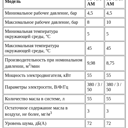
Модель
AM
AM
Минимальное рабочее давление, бар
4,5
4,5
Максимальное рабочее давление, бар
8
10
Минимальная температура
5
5
окружающей среды, °C
Максимальная температура
45
45
окружающей среды, °C
Производительность при номинальном
9,98
8,75
3
давлении, м
/мин
Мощность электродвигателя, кВт
55
55
380 / 3 /
380 / 3 /
Параметры электросети, В/Ф/Гц
50
50
Количество масла в системе, л
55
55
Остаточное содержание масла в
3
3
3
воздухе, не более, мг/м
Уровень шума, дБ(А)
72
72