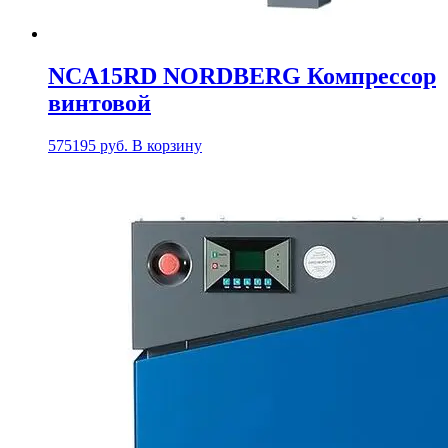
NCA15RD NORDBERG Компрессор
винтовой
575195
руб.
В корзину