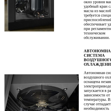
окно уровня ма
удобный кран с
масла из маслоб
требуется спец
приспособлени
обеспечивает у
при регламент
техническом
обслуживании.
АВТОНОМНА
СИСТЕМА
ВОЗДУШНОГ
ОХЛАЖДЕНИ
Автономная си
воздушного ох
оснащена неза
электропривод
запускается в р
зависимости от
температуры. В
случае отпадает
необходимость