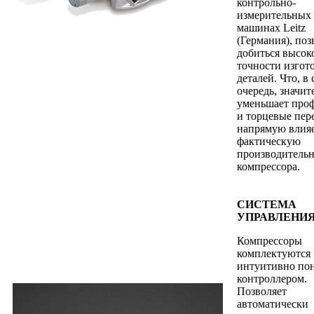
контрольно-
измерительных
машинах Leitz
(Германия), поз
добиться высок
точности изгот
деталей. Что, в
очередь, значит
уменьшает про
и торцевые пер
напрямую влияе
фактическую
производительн
компрессора.
СИСТЕМА
УПРАВЛЕНИ
Компрессоры
комплектуются
интуитивно по
контроллером.
Позволяет
автоматически