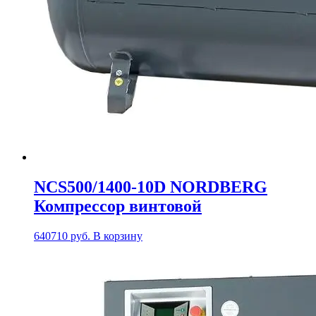
NCS500/1400-10D NORDBERG
Компрессор винтовой
640710
руб.
В корзину