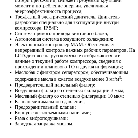
потери при сжатии, снижает требуемый крутящий
момент и потребление энергии, увеличивая
энергоэффективность процесса;
Трехфазный электрический двигатель. Двигатель
разработан специально для эксплуатации внутри
компрессора, IP 54F;
Система прямого привода винтового блока;
Автономная система воздушного охлаждения;
Электронный контроллер MAM. Обеспечивает
непрерывный контроль важных рабочих параметров. На
LCD-дисплее на русском языке отображаются все
данные о текущей работе компрессора, сведения о
прохождении планового ТО и другая информация;
Маслобак с фильтром-сепаратором, обеспечивающим
3
содержание масла в сжатом воздухе менее 3 мг/м
;
Предварительный панельный фильтр;
Воздушный фильтр со степенью фильтрации 3 мкм;
Масляный фильтр со степенью фильтрации 10 мкм;
Клапан минимального давления;
Предохранительный клапан;
Корпус с легкосъемными панелями;
Рама с виброподушками;
Заводская заправка маслом.