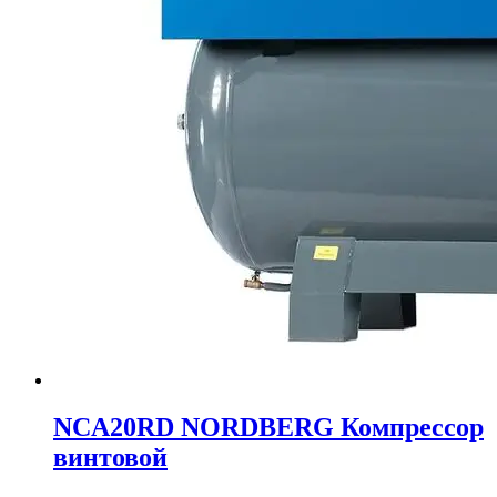
NCA20RD NORDBERG Компрессор
винтовой