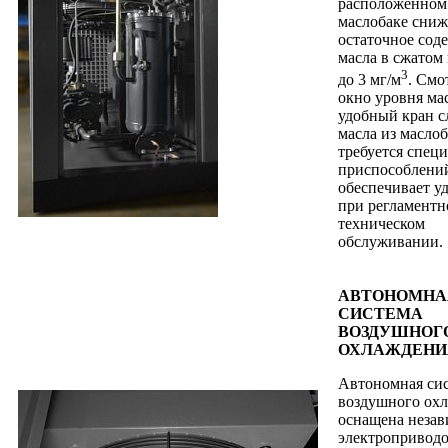
расположенном
маслобаке сниж
остаточное сод
масла в сжатом
3
до 3 мг/м
. Смо
окно уровня ма
удобный кран с
масла из маслоб
требуется спец
приспособлени
обеспечивает у
при регламент
техническом
обслуживании.
АВТОНОМНА
СИСТЕМА
ВОЗДУШНОГ
ОХЛАЖДЕНИ
Автономная си
воздушного ох
оснащена неза
электропривод