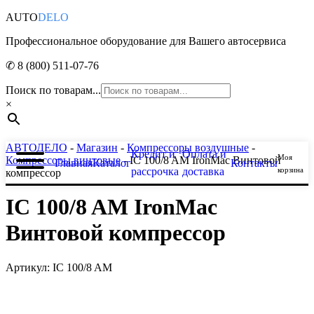
AUTO
DELO
Профессиональное оборудование для Вашего автосервиса
✆ 8 (800) 511-07-76
Поиск по товарам...
×
АВТОДЕЛО
-
Магазин
-
Компрессоры воздушные
-
Кредит и
Оплата и
Моя
Компрессоры винтовые
- IC 100/8 AM IronMac Винтовой
Главная
Каталог
Контакты
рассрочка
доставка
корзина
компрессор
IC 100/8 AM IronMac
Винтовой компрессор
Артикул: IC 100/8 AM