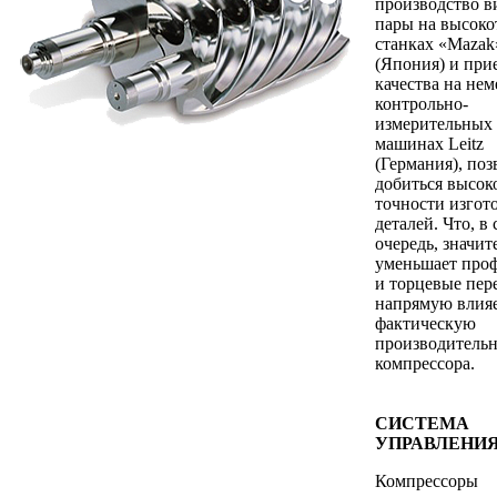
производство в
пары на высок
станках «Mazak
(Япония) и при
качества на не
контрольно-
измерительных
машинах Leitz
(Германия), поз
добиться высок
точности изгот
деталей. Что, в
очередь, значит
уменьшает про
и торцевые пер
напрямую влияе
фактическую
производительн
компрессора.
СИСТЕМА
УПРАВЛЕНИ
Компрессоры