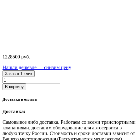
1228500
руб.
Нашли дешевле — снизим цену
Заказ в 1 клик
Количество
товара
В корзину
IC
100/8
Доставка и оплата
AM
IronMac
Доставка:
Винтовой
компрессор
Самовывоз либо доставка. Работаем со всеми транспортными
компаниями, доставим оборудование для автосервиса в
любую точку России. Стоимость и сроки доставки зависит от
Вашего местоположения (Рассчитывается менеджером).