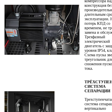
компрессора на
конструкция бе
производительн
длительным ср
эксплуатации. 
потерь КПД со
временем, не тр
замена и обслу
Трехфазный
электрический
двигатель с за
уровня IP54, кла
Схема пуска зве
треугольник дл
снижения пуск
тока.
ТРЁХСТУПЕ
СИСТЕМА
СЕПАРАЦИИ
Трехступенчата
система сепара
вертикально