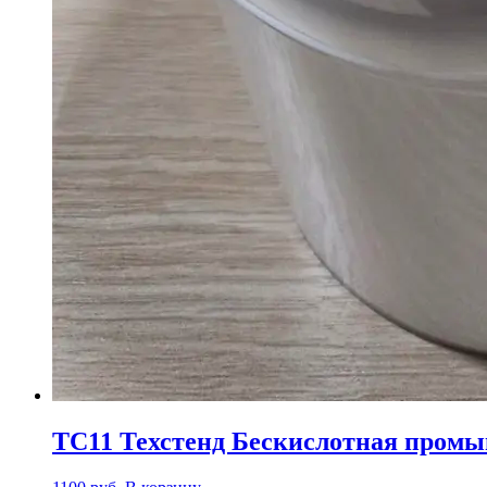
ТС11 Техстенд Бескислотная промы