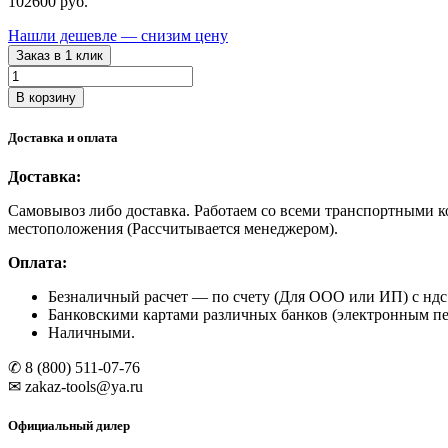
102600
руб.
Нашли дешевле — снизим цену
Заказ в 1 клик
Количество
товара
В корзину
GTR05ST
GAROPT
Доставка и оплата
Установка
импульсная
Доставка:
для
промывки
Самовывоз либо доставка. Работаем со всеми транспортными к
радиаторов
местоположения (Рассчитывается менеджером).
и
системы
Оплата:
охлаждения
Безналичный расчет
— по счету (Для ООО или ИП) с ндс 
Банковскими картами различных банков (электронным пер
Наличными.
✆ 8 (800) 511-07-76
✉ zakaz-tools@ya.ru
Официальный дилер