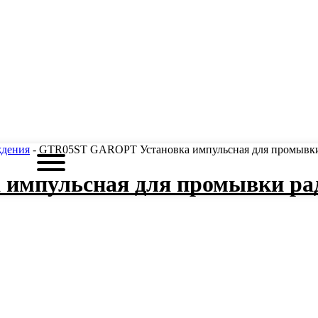
ждения
- GTR05ST GAROPT Установка импульсная для промывки
импульсная для промывки рад