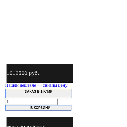
1012500
руб.
Нашли дешевле — снизим цену
ЗАКАЗ В 1 КЛИК
Количество
товара
В КОРЗИНУ
GL500
Guangli
Пост
подготовки