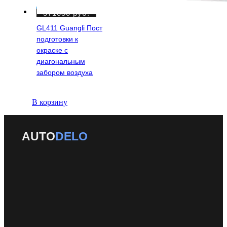
571050
руб.
GL411 Guangli Пост
подготовки к
окраске с
диагональным
забором воздуха
В корзину
AUTO
DELO