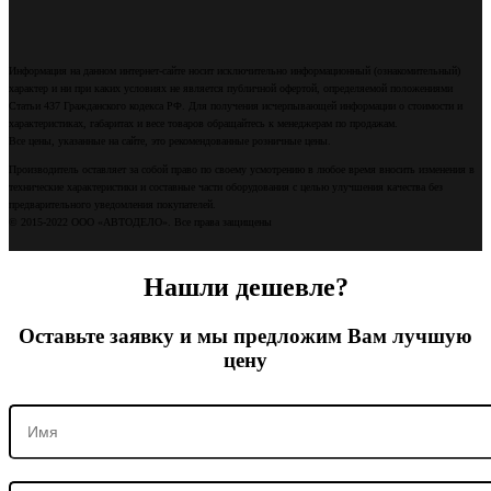
Информация на данном интернет-сайте носит исключительно информационный (ознакомительный)
характер и ни при каких условиях не является публичной офертой, определяемой положениями
Статьи 437 Гражданского кодекса РФ. Для получения исчерпывающей информации о стоимости и
характеристиках, габаритах и весе товаров обращайтесь к менеджерам по продажам.
Все цены, указанные на сайте, это рекомендованные розничные цены.
Производитель оставляет за собой право по своему усмотрению в любое время вносить изменения в
технические характеристики и составные части оборудования с целью улучшения качества без
предварительного уведомления покупателей.
© 2015-2022 ООО «АВТОДЕЛО». Все права защищены
Нашли дешевле?
Оставьте заявку и мы предложим Вам лучшую
цену