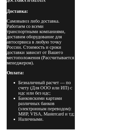
ДОСТАВКА И ОПЛАТА
к
окраске
Доставка:
с
верхним
Самовывоз либо доставка.
пленумом
Работаем со всеми
транспортными компаниями,
доставим оборудование для
автосервиса в любую точку
России. Стоимость и сроки
доставки зависит от Вашего
местоположения (Рассчитывается
менеджером).
Оплата:
Безналичный расчет
— по
счету (Для ООО или ИП) с
ндс или без ндс;
Банковскими картами
различных банков
(электронным переводом):
МИР, VISA, Mastercard и тд;
Наличными.