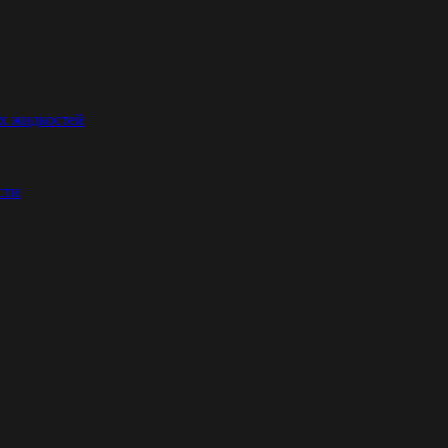
их жидкостей
сти