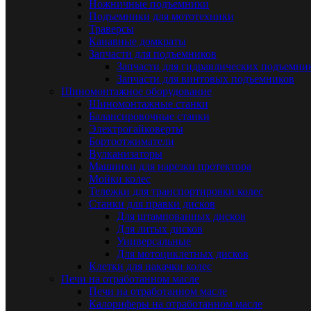
Ножничные подъемники
Подъемники для мототехники
Траверсы
Канавные домкраты
Запчасти для подъемников
Запчасти для гидравлических подъемни
Запчасти для винтовых подъемников
Шиномонтажное оборудование
Шиномонтажные станки
Балансировочные станки
Электрогайковерты
Бортоотжиматели
Вулканизаторы
Машинки для нарезки протектора
Мойки колес
Тележки для транспортировки колес
Станки для правки дисков
Для штампованных дисков
Для литых дисков
Универсальные
Для мотоциклетных дисков
Клетки для накачки колес
Печи на отработанном масле
Печи на отработанном масле
Калориферы на отработанном масле