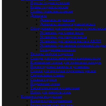
Прессы гидравлические
Краны гидравлические
Стойки трансмиссионные
Домкраты
Домкраты подкатные
Домкраты пневмогидравлические
Оборудование для замены масла и техническ
Установки для слива масла
Установки для раздачи масла
Установки для замены масла в АКПП
Установки для замены тормозной жидко
Солидолонагнетатели
Тестеры люфтов подвески
Стенды для восстановления шаровых опор
Клепальные станки для тормозных колодок
Пескоструйные камеры и установки
Станки для проточки тормозных дисков
Сверлильные станки
Стяжки пружин
Подъемные столы
Тиски слесарные и станочные
Набор для ремонта стоек
Компрессоры воздушные
Компрессоры поршневые
Безмасляные компрессоры