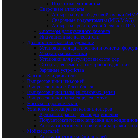
Подкатные устройства
Сварочные аппараты
Аппараты ручной дуговой сварки (MM
Сварочные полуавтоматы (MIG/MAG)
Аппараты аргонодуговой сварки (TIG)
Споттеры для кузовного ремонта
Индукционные нагреватели
Диагностическое оборудование
Установки для диагностики и очистки форсун
Ультразвуковые мойки
Установки для регулировки света фар
Стенды для ремонта электрооборудования
Зарядные устройства
Кантователи двигателя
Выпрессовщики шкворней
Выпрессовщики сайлентблоков
Выпрессовщики пальцев траковых цепей
Выпрессовщики пальцев рулевых тяг
Насосы гидравлические
Установки для заправки кондиционеров
Ручные заправки для кондиционеров
Полуавтоматические заправки для кондицион
Автоматические установки для заправки кон
Мойки деталей
Автоматические мойки деталей