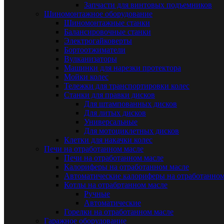
Запчасти для винтовых подъемников
Шиномонтажное оборудование
Шиномонтажные станки
Балансировочные станки
Электрогайковерты
Бортоотжиматели
Вулканизаторы
Машинки для нарезки протектора
Мойки колес
Тележки для транспортировки колес
Станки для правки дисков
Для штампованных дисков
Для литых дисков
Универсальные
Для мотоциклетных дисков
Клетки для накачки колес
Печи на отработанном масле
Печи на отработанном масле
Калориферы на отработанном масле
Автоматические калориферы на отработанном
Котлы на отрабртанном масле
Ручные
Автоматические
Горелки на отработанном масле
Гаражное оборудование