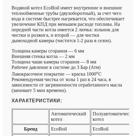
Водяной котел EcoBoil имеет внутренние и внешние
теплообменные трубы (двухоборотный), за счет чего
вода в системе быстрее нагревается, что обеспечивает
увеличение КПД при меньшем расходе топлива. На
передней части котла имеется 2 лючка: зольник для
чистки и розжига, и второй — для чистки
дымоходной камеры (чистится 1-2 раза в сезон).
Толщина камеры сгорания — 6 мм
Внешняя стенка котла — 2 мм
Толщина чаши камеры сгорания — 8 мм
Рабочее давление в системе до 3 Бар (Атм)
o
Лакокрасочное покрытие — краска 1000
C
Рекомендуемая чистка от золы 1 раз в 24 часа, в
зависимости от загрязненности отработанного масла
(занимает 5 мин времени).
ХАРАКТЕРИСТИКИ:
Автоматический
Полуавтоматически
котел
котел
Бренд
EcoBoil
EcoBoil