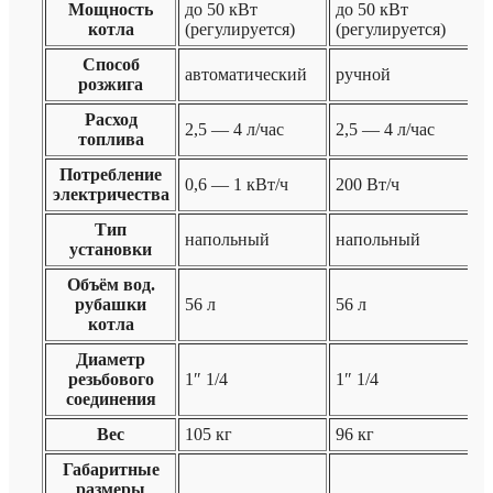
Мощность
до 50 кВт
до 50 кВт
котла
(регулируется)
(регулируется)
Способ
автоматический
ручной
розжига
Расход
2,5 — 4 л/час
2,5 — 4 л/час
топлива
Потребление
0,6 — 1 кВт/ч
200 Вт/ч
электричества
Тип
напольный
напольный
установки
Объём вод.
рубашки
56 л
56 л
котла
Диаметр
резьбового
1″ 1/4
1″ 1/4
соединения
Вес
105 кг
96 кг
Габаритные
размеры