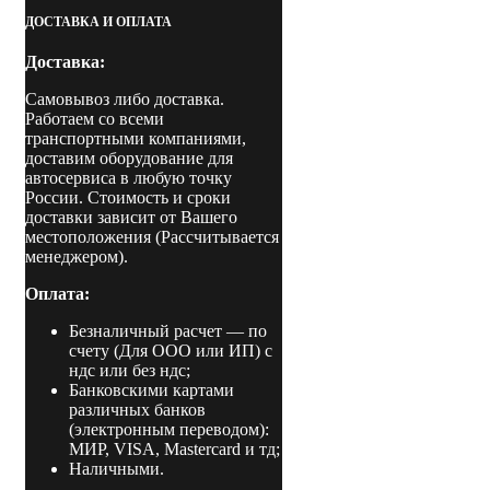
на
ДОСТАВКА И ОПЛАТА
отработанном
масле
Доставка:
50
кВт
Самовывоз либо доставка.
ручной
Работаем со всеми
розжиг
транспортными компаниями,
до
доставим оборудование для
460
автосервиса в любую точку
м2
России. Стоимость и сроки
доставки зависит от Вашего
местоположения (Рассчитывается
менеджером).
Оплата:
Безналичный расчет
— по
счету (Для ООО или ИП) с
ндс или без ндс;
Банковскими картами
различных банков
(электронным переводом):
МИР, VISA, Mastercard и тд;
Наличными.