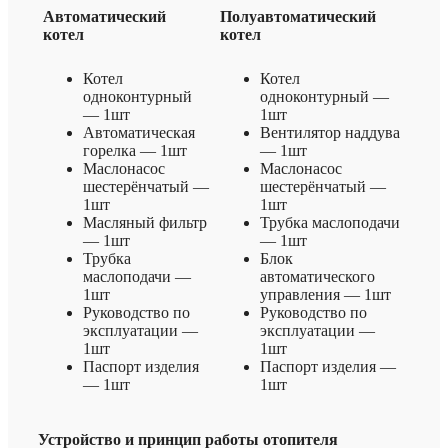
Автоматический
Полуавтоматический
котел
котел
Котел
Котел
одноконтурный
одноконтурный —
— 1шт
1шт
Автоматическая
Вентилятор наддува
горелка — 1шт
— 1шт
Маслонасос
Маслонасос
шестерёнчатый —
шестерёнчатый —
1шт
1шт
Масляный фильтр
Трубка маслоподачи
— 1шт
— 1шт
Трубка
Блок
маслоподачи —
автоматического
1шт
управления — 1шт
Руководство по
Руководство по
эксплуатации —
эксплуатации —
1шт
1шт
Паспорт изделия
Паспорт изделия —
— 1шт
1шт
Устройство и принцип работы отопителя