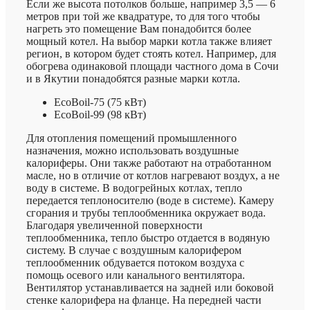
Если же высота потолков больше, например 3,5 — 6
метров при той же квадратуре, то для того чтобы
нагреть это помещение Вам понадобится более
мощный котел. На выбор марки котла также влияет
регион, в котором будет стоять котел. Например, для
обогрева одинаковой площади частного дома в Сочи
и в Якутии понадобятся разные марки котла.
EcoBoil-75 (75 кВт)
EcoBoil-99 (98 кВт)
Для отопления помещений промышленного
назначения, можно использовать воздушные
калориферы. Они также работают на отработанном
масле, но в отличие от котлов нагревают воздух, а не
воду в системе. В водогрейных котлах, тепло
передается теплоносителю (воде в системе). Камеру
сгорания и трубы теплообменника окружает вода.
Благодаря увеличенной поверхности
теплообменника, тепло быстро отдается в водяную
систему. В случае с воздушным калорифером
теплообменник обдувается потоком воздуха с
помощь осевого или канального вентилятора.
Вентилятор устанавливается на задней или боковой
стенке калорифера на фланце. На передней части