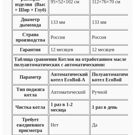
95×52×102 см
112×76×70 см
изделия (Выс
× Шир × Глуб)
Диаметр
133 мм
133 мм
дымохода
Страна
Россия
Россия
производства
Гарантия
12 месяцев
12 месяцев
Таблица сравнения Котлов на отработанном масле
полуавтоматических с автоматическими:
Автоматический
Полуавтоматическ
Параметр
котел EcoBoil-A
котел EcoBoil
Тип поджига
Автоматический
Ручной
котла
1 раз в 1-2
Чистка котла
1 раз в день
месяца
Требует
ежедневного
Нет
Да
присмотра