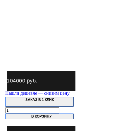
104000
руб.
Нашли дешевле — снизим цену
ЗАКАЗ В 1 КЛИК
Количество
товара
В КОРЗИНУ
EcoBoil-
50/46
Котел