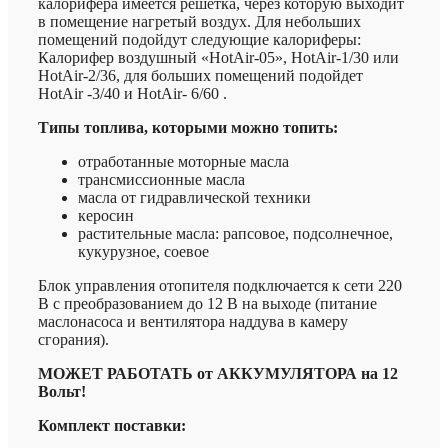
калорифера имеется решетка, через которую выходит
в помещение нагретый воздух. Для небольших
помещений подойдут следующие калориферы:
Калорифер воздушный «HotAir-05», HotAir-1/30 или
HotAir-2/36, для больших помещений подойдет
HotAir -3/40 и HotAir- 6/60 .
Типы топлива, которыми можно топить:
отработанные моторные масла
трансмиссионные масла
масла от гидравлической техники
керосин
растительные масла: рапсовое, подсолнечное,
кукурузное, соевое
Блок управления отопителя подключается к сети 220
В с преобразованием до 12 В на выходе (питание
маслонасоса и вентилятора наддува в камеру
сгорания).
МОЖЕТ РАБОТАТЬ от АККУМУЛЯТОРА на 12
Вольт!
Комплект поставки: