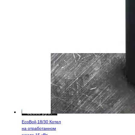
62000
руб.
EcoBoil-18/30 Котел
на отработанном
масле 15 кВт