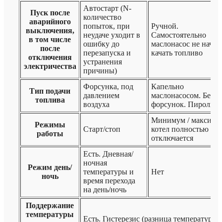
Автостарт (N-
Пуск после
количество
аварийного
попыток, при
Ручной.
выключения,
неудаче уходит в
Самостоятельно
в том числе
ошибку до
маслонасос не начне
после
перезапуска и
качать топливо
отключения
устранения
электричества
причины)
Форсунка, под
Капельно
Тип подачи
давлением
маслонасосом. Без
топлива
воздуха
форсунок. Пиролиз
Минимум / максиму
Режимы
Старт/стоп
котел полностью не
работы
отключается
Есть. Дневная/
ночная
Режим день/
температуры и
Нет
ночь
время перехода
на день/ночь
Поддержание
температуры
Есть. Гистерезис (разница температур