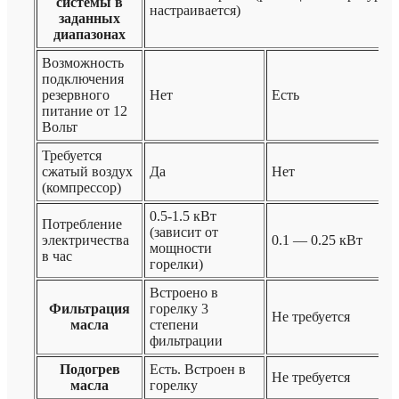
системы в
настраивается)
заданных
диапазонах
Возможность
подключения
резервного
Нет
Есть
питание от 12
Вольт
Требуется
сжатый воздух
Да
Нет
(компрессор)
0.5-1.5 кВт
Потребление
(зависит от
электричества
0.1 — 0.25 кВт
мощности
в час
горелки)
Встроено в
Фильтрация
горелку 3
Не требуется
масла
степени
фильтрации
Подогрев
Есть. Встроен в
Не требуется
масла
горелку