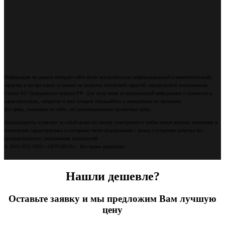
Информация на данном интернет-сайте носит исключительно информационный (ознакомительный)
характер и ни при каких условиях не является публичной офертой, определяемой положениями
Статьи 437 Гражданского кодекса РФ. Для получения исчерпывающей информации о стоимости и
характеристиках, габаритах и весе товаров обращайтесь к менеджерам по продажам.
Все цены, указанные на сайте, это рекомендованные розничные цены.
Производитель оставляет за собой право по своему усмотрению в любое время вносить изменения в
технические характеристики и составные части оборудования с целью улучшения качества без
предварительного уведомления покупателей.
© 2015-2022 ООО «АВТОДЕЛО». Все права защищены
Нашли дешевле?
Оставьте заявку и мы предложим Вам лучшую
цену