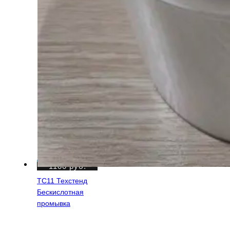
1100
руб.
ТС11 Техстенд
Бескислотная
промывка