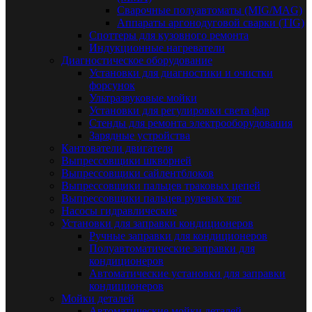
Сварочные полуавтоматы (MIG/MAG)
Аппараты аргонодуговой сварки (TIG)
Споттеры для кузовного ремонта
Индукционные нагреватели
Диагностическое оборудование
Установки для диагностики и очистки
форсунок
Ультразвуковые мойки
Установки для регулировки света фар
Стенды для ремонта электрооборудования
Зарядные устройства
Кантователи двигателя
Выпрессовщики шкворней
Выпрессовщики сайлентблоков
Выпрессовщики пальцев траковых цепей
Выпрессовщики пальцев рулевых тяг
Насосы гидравлические
Установки для заправки кондиционеров
Ручные заправки для кондиционеров
Полуавтоматические заправки для
кондиционеров
Автоматические установки для заправки
кондиционеров
Мойки деталей
Автоматические мойки деталей