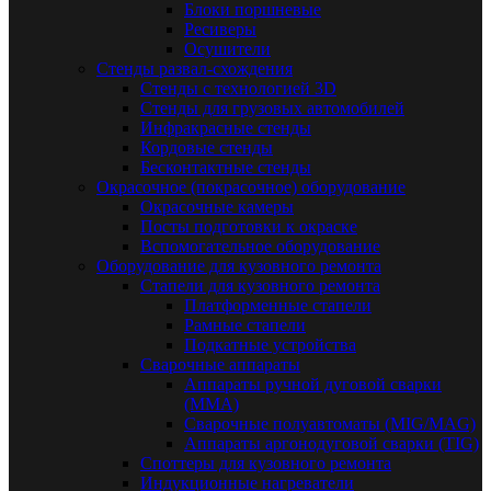
Блоки поршневые
Ресиверы
Осушители
Стенды развал-схождения
Стенды с технологией 3D
Стенды для грузовых автомобилей
Инфракрасные стенды
Кордовые стенды
Бесконтактные стенды
Окрасочное (покрасочное) оборудование
Окрасочные камеры
Посты подготовки к окраске
Вспомогательное оборудование
Оборудование для кузовного ремонта
Стапели для кузовного ремонта
Платформенные стапели
Рамные стапели
Подкатные устройства
Сварочные аппараты
Аппараты ручной дуговой сварки
(MMA)
Сварочные полуавтоматы (MIG/MAG)
Аппараты аргонодуговой сварки (TIG)
Споттеры для кузовного ремонта
Индукционные нагреватели