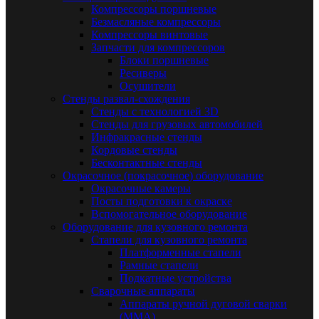
Компрессоры поршневые
Безмасляные компрессоры
Компрессоры винтовые
Запчасти для компрессоров
Блоки поршневые
Ресиверы
Осушители
Стенды развал-схождения
Стенды с технологией 3D
Стенды для грузовых автомобилей
Инфракрасные стенды
Кордовые стенды
Бесконтактные стенды
Окрасочное (покрасочное) оборудование
Окрасочные камеры
Посты подготовки к окраске
Вспомогательное оборудование
Оборудование для кузовного ремонта
Стапели для кузовного ремонта
Платформенные стапели
Рамные стапели
Подкатные устройства
Сварочные аппараты
Аппараты ручной дуговой сварки
(MMA)