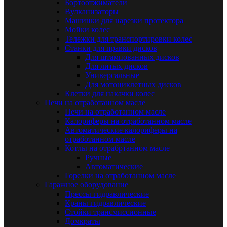
Бортоотжиматели
Вулканизаторы
Машинки для нарезки протектора
Мойки колес
Тележки для транспортировки колес
Станки для правки дисков
Для штампованных дисков
Для литых дисков
Универсальные
Для мотоциклетных дисков
Клетки для накачки колес
Печи на отработанном масле
Печи на отработанном масле
Калориферы на отработанном масле
Автоматические калориферы на
отработанном масле
Котлы на отрабртанном масле
Ручные
Автоматические
Горелки на отработанном масле
Гаражное оборудование
Прессы гидравлические
Краны гидравлические
Стойки трансмиссионные
Домкраты