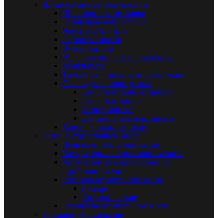
Шиномонтажное оборудование
Шиномонтажные станки
Балансировочные станки
Электрогайковерты
Бортоотжиматели
Вулканизаторы
Машинки для нарезки протектора
Мойки колес
Тележки для транспортировки колес
Станки для правки дисков
Для штампованных дисков
Для литых дисков
Универсальные
Для мотоциклетных дисков
Клетки для накачки колес
Печи на отработанном масле
Печи на отработанном масле
Калориферы на отработанном масле
Автоматические калориферы на
отработанном масле
Котлы на отрабртанном масле
Ручные
Автоматические
Горелки на отработанном масле
Гаражное оборудование