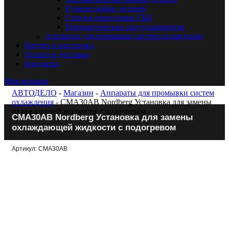
Ручные мойки деталей
Стенды опрессовки ГБЦ
Пневматические рассухариватели
Аппараты для промывки систем охлаждения
Кредит и рассрочка
Оплата и доставка
Контакты
Моя корзина
АВТОДЕЛО
-
Магазин
-
Аппараты для промывки систем
охлаждения
- CMA30AB Nordberg Установка для замены
охлаждающей жидкости с подогревом
CMA30AB Nordberg Установка для замены
охлаждающей жидкости с подогревом
Артикул: CMA30AB