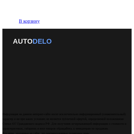
В корзину
AUTO
DELO
Информация на данном интернет-сайте носит исключительно информационный (ознакомительный)
характер и ни при каких условиях не является публичной офертой, определяемой положениями
Статьи 437 Гражданского кодекса РФ. Для получения исчерпывающей информации о стоимости и
характеристиках, габаритах и весе товаров обращайтесь к менеджерам по продажам.
Все цены, указанные на сайте, это рекомендованные розничные цены.