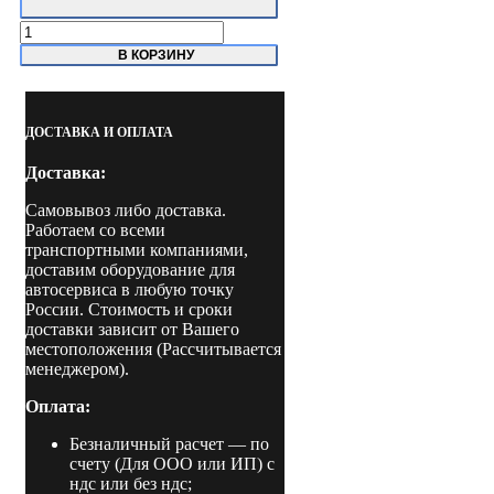
Количество
товара
В КОРЗИНУ
CMA30AB
Nordberg
Установка
для
ДОСТАВКА И ОПЛАТА
замены
охлаждающей
Доставка:
жидкости
с
Самовывоз либо доставка.
подогревом
Работаем со всеми
транспортными компаниями,
доставим оборудование для
автосервиса в любую точку
России. Стоимость и сроки
доставки зависит от Вашего
местоположения (Рассчитывается
менеджером).
Оплата:
Безналичный расчет
— по
счету (Для ООО или ИП) с
ндс или без ндс;