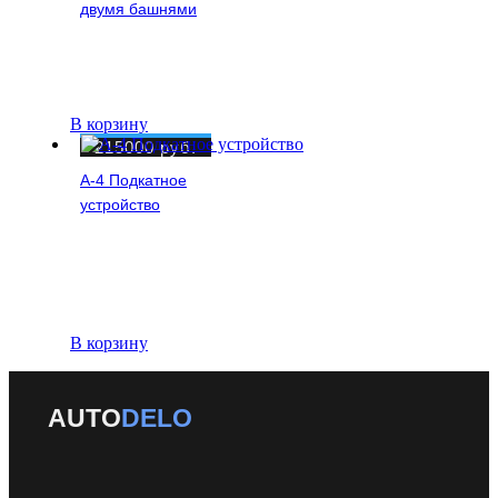
двумя башнями
В корзину
215000
руб.
A-4 Подкатное
устройство
В корзину
AUTO
DELO