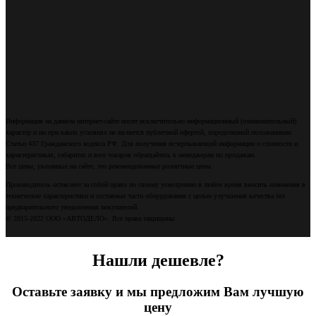
Информация на данном интернет-сайте носит исключительно информационный (ознакомительный)
характер и ни при каких условиях не является публичной офертой, определяемой положениями
Статьи 437 Гражданского кодекса РФ. Для получения исчерпывающей информации о стоимости и
характеристиках, габаритах и весе товаров обращайтесь к менеджерам по продажам.
Все цены, указанные на сайте, это рекомендованные розничные цены.
Производитель оставляет за собой право по своему усмотрению в любое время вносить изменения в
технические характеристики и составные части оборудования с целью улучшения качества без
предварительного уведомления покупателей.
© 2015-2022 ООО «АВТОДЕЛО». Все права защищены
Нашли дешевле?
Оставьте заявку и мы предложим Вам лучшую
цену