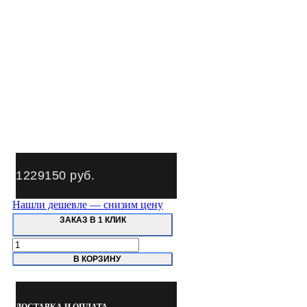
1229150
руб.
Нашли дешевле — снизим цену
ЗАКАЗ В 1 КЛИК
Количество
товара
В КОРЗИНУ
B22G
Trommelberg
Стапель
платформенный
ДОСТАВКА И ОПЛАТА