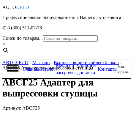
AUTO
DELO
Профессиональное оборудование для Вашего автосервиса
✆ 8 (800) 511-07-76
Поиск по товарам...
×
АВТОДЕЛО
-
Магазин
-
Выпрессовщики сайлентблоков
-
Кредит и
Оплата и
Моя
АВСГ25 Адаптер для выпрессовки ступицы
Главная
Каталог
Контакты
рассрочка
доставка
корзина
АВСГ25 Адаптер для
выпрессовки ступицы
Артикул: АВСГ25