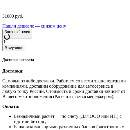
31000
руб.
Нашли дешевле — снизим цену
Заказ в 1 клик
Количество
товара
В корзину
АВСГ25
Адаптер
Доставка и оплата
для
выпрессовки
Доставка:
ступицы
Самовывоз либо доставка. Работаем со всеми транспортными
компаниями, доставим оборудование для автосервиса в
любую точку России. Стоимость и сроки доставки зависит от
Вашего местоположения (Рассчитывается менеджером).
Оплата:
Безналичный расчет
— по счету (Для ООО или ИП) с
ндс или без ндс;
Банковскими картами различных банков (электронным