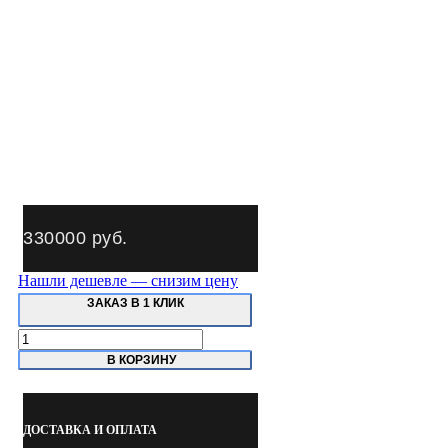
330000
руб.
Нашли дешевле — снизим цену
ЗАКАЗ В 1 КЛИК
Количество
товара
В КОРЗИНУ
АПУ
900
Мойка
для
ДОСТАВКА И ОПЛАТА
деталей