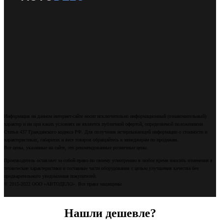
Информация на данном интернет-сайте носит исключительно информационный (ознакомительный)
характер и ни при каких условиях не является публичной офертой, определяемой положениями
Статьи 437 Гражданского кодекса РФ. Для получения исчерпывающей информации о стоимости и
характеристиках, габаритах и весе товаров обращайтесь к менеджерам по продажам.
Все цены, указанные на сайте, это рекомендованные розничные цены.
Производитель оставляет за собой право по своему усмотрению в любое время вносить изменения в
технические характеристики и составные части оборудования с целью улучшения качества без
предварительного уведомления покупателей.
© 2015-2022 ООО «АВТОДЕЛО». Все права защищены
Нашли дешевле?