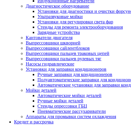
Индукционные нагреватели
Диагностическое оборудование
Установки для диагностики и очистки форсун
Ультразвуковые мойки
Установки для регулировки света фар
Стенды для ремонта электрооборудования
Зарядные устройства
Кантователи двигателя
Выпрессовщики шкворней
Выпрессовщики сайлентблоков
Выпрессовщики пальцев траковых цепей
Выпрессовщики пальцев рулевых тяг
Насосы гидравлические
Установки для заправки кондиционеров
Ручные заправки для кондиционеров
Полуавтоматические заправки для кондицион
Автоматические установки для заправки кон
Мойки деталей
Автоматические мойки деталей
Ручные мойки деталей
Стенды опрессовки ГБЦ
Пневматические рассухариватели
Аппараты для промывки систем охлаждения
Кредит и рассрочка