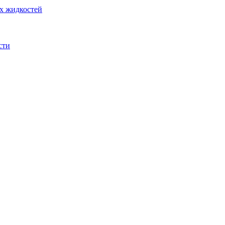
их жидкостей
сти