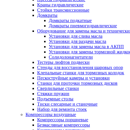
Краны гидравлические
Стойки трансмиссионные
Домкраты
Домкраты подкатные
Домкраты пневмогидравлические
Оборудование для замены масла и техническ
Установки для слива масла
Установки для раздачи масла
Установки для замены масла в АКПП
Установки для замены тормозной жидко
Солидолонагнетатели
Тестеры люфтов подвески
Стенды для восстановления шаровых опор
Клепальные станки для тормозных колодок
Пескоструйные камеры и установки
Станки для проточки тормозных дисков
Сверлильные станки
Стяжки пружин
Подъемные столы
Тиски слесарные и станочные
Набор для ремонта стоек
Компрессоры воздушные
Компрессоры поршневые
Безмасляные компрессоры