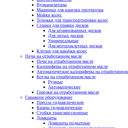
Вулканизаторы
Машинки для нарезки протектора
Мойки колес
Тележки для транспортировки колес
Станки для правки дисков
Для штампованных дисков
Для литых дисков
Универсальные
Для мотоциклетных дисков
Клетки для накачки колес
Печи на отработанном масле
Печи на отработанном масле
Калориферы на отработанном масле
Автоматические калориферы на отработанном
Котлы на отрабртанном масле
Ручные
Автоматические
Горелки на отработанном масле
Гаражное оборудование
Прессы гидравлические
Краны гидравлические
Стойки трансмиссионные
Домкраты
Домкраты подкатные