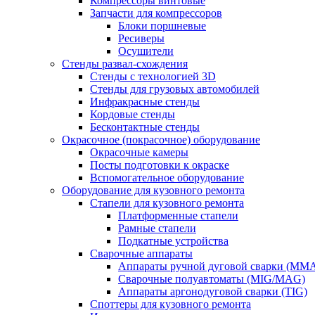
Компрессоры винтовые
Запчасти для компрессоров
Блоки поршневые
Ресиверы
Осушители
Стенды развал-схождения
Стенды с технологией 3D
Стенды для грузовых автомобилей
Инфракрасные стенды
Кордовые стенды
Бесконтактные стенды
Окрасочное (покрасочное) оборудование
Окрасочные камеры
Посты подготовки к окраске
Вспомогательное оборудование
Оборудование для кузовного ремонта
Стапели для кузовного ремонта
Платформенные стапели
Рамные стапели
Подкатные устройства
Сварочные аппараты
Аппараты ручной дуговой сварки (MM
Сварочные полуавтоматы (MIG/MAG)
Аппараты аргонодуговой сварки (TIG)
Споттеры для кузовного ремонта