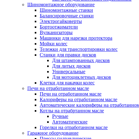
Шиномонтажное оборудование
Шиномонтажные станки
Балансировочные станки
Электрогайковерты
Бортоотжиматели
Вулканизаторы
Машинки для нарезки протектора
Мойки колес
Тележки для транспортировки колес
Станки для правки дисков
Для штампованных дисков
Для литых дисков
Универсальные
Для мотоциклетных дисков
Клетки для накачки колес
Печи на отработанном масле
Печи на отработанном масле
Калориферы на отработанном масле
Автоматические калориферы на отработанном
Котлы на отрабртанном масле
Ручные
Автоматические
Горелки на отработанном масле
Гаражное оборудование
Прессы гидравлические