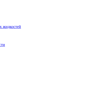
их жидкостей
сти